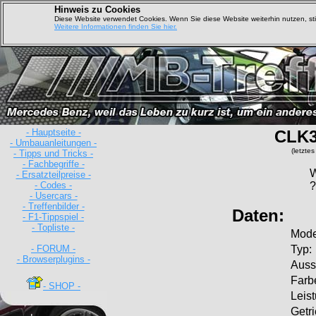
Hinweis zu Cookies
Diese Website verwendet Cookies. Wenn Sie diese Website weiterhin nutzen, s
Weitere Informationen finden Sie hier.
- Hauptseite -
CLK3
- Umbauanleitungen -
(letzte
- Tipps und Tricks -
- Fachbegriffe -
W
- Ersatzteilpreise -
- Codes -
?
- Usercars -
- Treffenbilder -
Daten:
- F1-Tippspiel -
- Topliste -
Mode
- FORUM -
Typ:
- Browserplugins -
Ausst
Farb
- SHOP -
Leis
Getr