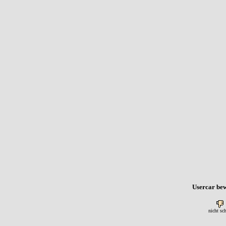
Usercar bew
nicht sc