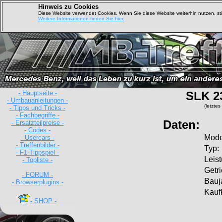
Hinweis zu Cookies
Diese Website verwendet Cookies. Wenn Sie diese Website weiterhin nutzen, s
Weitere Informationen finden Sie hier.
- Hauptseite -
SLK 2
- Umbauanleitungen -
(letzte
- Tipps und Tricks -
- Fachbegriffe -
Daten:
- Ersatzteilpreise -
- Codes -
Mode
- Usercars -
- Treffenbilder -
Typ:
- F1-Tippspiel -
Leis
- Topliste -
Getr
- FORUM -
Bauj
- Browserplugins -
Kauf
- SHOP -