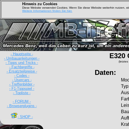
Hinweis zu Cookies
Diese Website verwendet Cookies. Wenn Sie diese Website weiterhin nutzen, s
Weitere Informationen finden Sie hier.
- Hauptseite -
E320 
- Umbauanleitungen -
(letzte
- Tipps und Tricks -
- Fachbegriffe -
Daten:
- Ersatzteilpreise -
- Codes -
Mod
- Usercars -
- Treffenbilder -
Typ
- F1-Tippspiel -
Auss
- Topliste -
Far
- FORUM -
Lei
- Browserplugins -
Bau
- SHOP -
Auf
Kraf