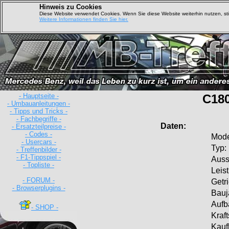
Hinweis zu Cookies
Diese Website verwendet Cookies. Wenn Sie diese Website weiterhin nutzen, s
Weitere Informationen finden Sie hier.
- Hauptseite -
C180
- Umbauanleitungen -
- Tipps und Tricks -
- Fachbegriffe -
Daten:
- Ersatzteilpreise -
- Codes -
Mode
- Usercars -
Typ:
- Treffenbilder -
- F1-Tippspiel -
Ausst
- Topliste -
Leis
- FORUM -
Getr
- Browserplugins -
Bauj
Aufb
- SHOP -
Kraft
Kauf