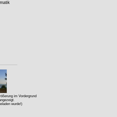
matik
größerung im Vordergrund
angezeigt.
geladen wurde!)