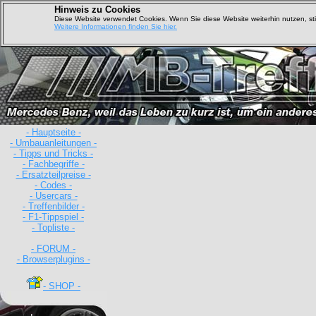
Hinweis zu Cookies
Diese Website verwendet Cookies. Wenn Sie diese Website weiterhin nutzen, s
Weitere Informationen finden Sie hier.
- Hauptseite -
- Umbauanleitungen -
- Tipps und Tricks -
- Fachbegriffe -
- Ersatzteilpreise -
- Codes -
- Usercars -
- Treffenbilder -
D
- F1-Tippspiel -
- Topliste -
- FORUM -
- Browserplugins -
- SHOP -