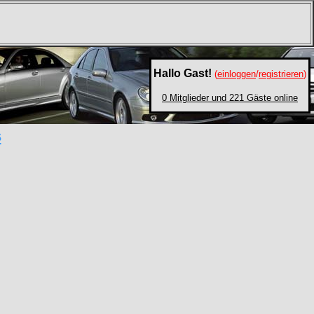
Hallo Gast!
(
einloggen
/
registrieren
)
0 Mitglieder und 221 Gäste online
s