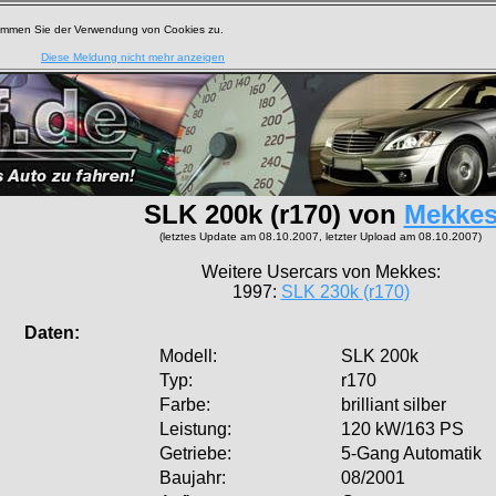
timmen Sie der Verwendung von Cookies zu.
Diese Meldung nicht mehr anzeigen
SLK 200k (r170) von
Mekke
(letztes Update am 08.10.2007, letzter Upload am 08.10.2007)
Weitere Usercars von Mekkes:
1997:
SLK 230k (r170)
aten:
Modell:
SLK 200k
Typ:
r170
Farbe:
brilliant silber
Leistung:
120 kW/163 PS
Getriebe:
5-Gang Automatik
Baujahr:
08/2001