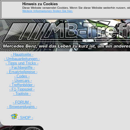
Hinweis zu Cookies
Diese Website verwendet Cookies. Wenn Sie diese Website weiterhin nutzen, s
Weitere Informationen finden Sie hier.
- Hauptseite -
- Umbauanleitungen -
- Tipps und Tricks -
- Fachbegriffe -
D
- Ersatzteilpreise -
- Codes -
- Usercars -
- Treffenbilder -
- F1-Tippspiel -
- Topliste -
- FORUM -
- Browserplugins -
- SHOP -