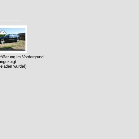
größerung im Vordergrund
angezeigt.
geladen wurde!)