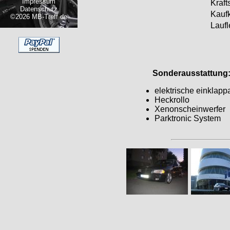
Impressum
Krafts
Datenschutz
Kaufk
©2026 MB-Treff.de
Laufl
Sonderausstattung
elektrische einklapp
Heckrollo
Xenonscheinwerfer
Parktronic System