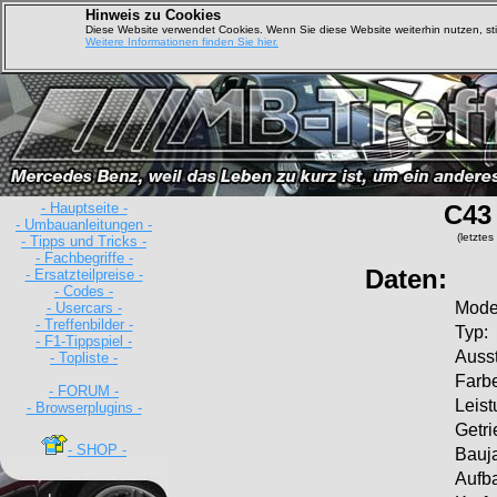
Hinweis zu Cookies
Diese Website verwendet Cookies. Wenn Sie diese Website weiterhin nutzen, s
Weitere Informationen finden Sie hier.
- Hauptseite -
C43
- Umbauanleitungen -
(letzte
- Tipps und Tricks -
- Fachbegriffe -
Daten:
- Ersatzteilpreise -
- Codes -
Model
- Usercars -
- Treffenbilder -
Typ:
- F1-Tippspiel -
Ausst
- Topliste -
Farb
- FORUM -
Leist
- Browserplugins -
Getri
- SHOP -
Bauja
Aufb