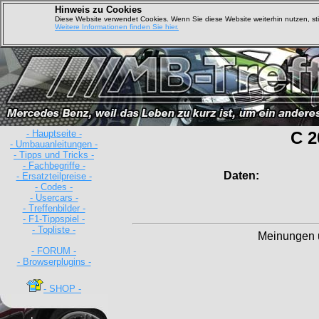
Hinweis zu Cookies
Diese Website verwendet Cookies. Wenn Sie diese Website weiterhin nutzen, s
Weitere Informationen finden Sie hier.
- Hauptseite -
C 2
- Umbauanleitungen -
- Tipps und Tricks -
- Fachbegriffe -
Daten:
- Ersatzteilpreise -
- Codes -
- Usercars -
- Treffenbilder -
- F1-Tippspiel -
- Topliste -
Meinungen 
- FORUM -
- Browserplugins -
- SHOP -