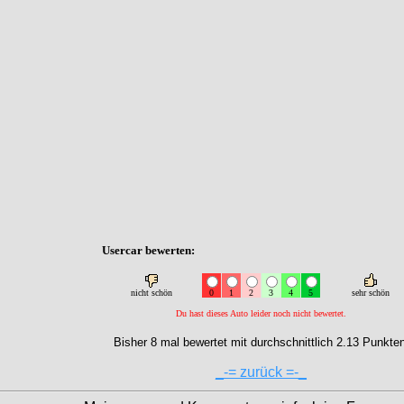
Usercar bewerten:
nicht schön
0
1
2
3
4
5
sehr schön
Du hast dieses Auto leider noch nicht bewertet.
Bisher 8 mal bewertet mit durchschnittlich 2.13 Punkten
_-= zurück =-_