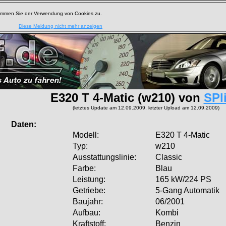
timmen Sie der Verwendung von Cookies zu.
Diese Meldung nicht mehr anzeigen
E320 T 4-Matic (w210) von
SPli
(letztes Update am 12.09.2009, letzter Upload am 12.09.2009)
aten:
Modell:
E320 T 4-Matic
Typ:
w210
Ausstattungslinie:
Classic
Farbe:
Blau
Leistung:
165 kW/224 PS
Getriebe:
5-Gang Automatik
Baujahr:
06/2001
Aufbau:
Kombi
Kraftstoff:
Benzin