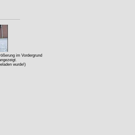
größerung im Vordergrund
angezeigt.
geladen wurde!)