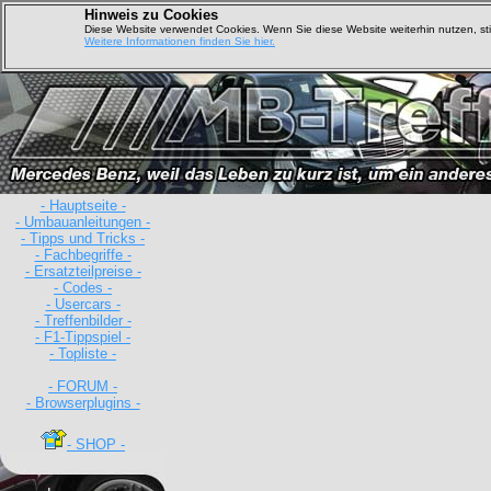
Hinweis zu Cookies
Diese Website verwendet Cookies. Wenn Sie diese Website weiterhin nutzen, s
Weitere Informationen finden Sie hier.
- Hauptseite -
- Umbauanleitungen -
- Tipps und Tricks -
- Fachbegriffe -
D
- Ersatzteilpreise -
- Codes -
- Usercars -
- Treffenbilder -
- F1-Tippspiel -
- Topliste -
- FORUM -
- Browserplugins -
- SHOP -