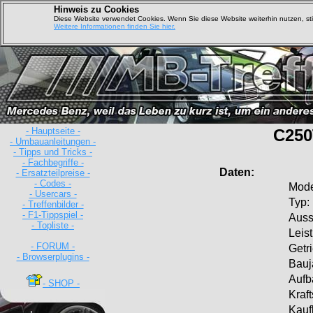
Hinweis zu Cookies
Diese Website verwendet Cookies. Wenn Sie diese Website weiterhin nutzen, s
Weitere Informationen finden Sie hier.
- Hauptseite -
C250
- Umbauanleitungen -
- Tipps und Tricks -
- Fachbegriffe -
Daten:
- Ersatzteilpreise -
- Codes -
Mode
- Usercars -
Typ:
- Treffenbilder -
- F1-Tippspiel -
Ausst
- Topliste -
Leis
- FORUM -
Getr
- Browserplugins -
Bauj
Aufb
- SHOP -
Kraft
Kauf