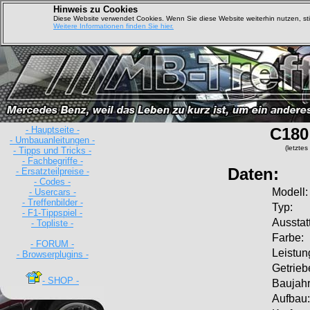
Hinweis zu Cookies
Diese Website verwendet Cookies. Wenn Sie diese Website weiterhin nutzen, s
Weitere Informationen finden Sie hier.
- Hauptseite -
C180
- Umbauanleitungen -
(letzte
- Tipps und Tricks -
- Fachbegriffe -
Daten:
- Ersatzteilpreise -
- Codes -
Modell:
- Usercars -
- Treffenbilder -
Typ:
- F1-Tippspiel -
Ausstat
- Topliste -
Farbe:
- FORUM -
Leistun
- Browserplugins -
Getrieb
- SHOP -
Baujahr
Aufbau: