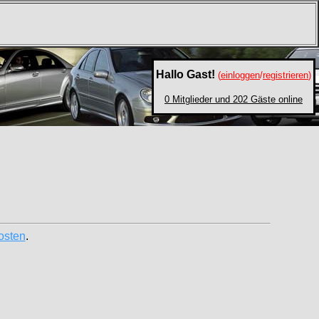
Hallo Gast!
(
einloggen
/
registrieren
)
0 Mitglieder und 202 Gäste online
osten
.