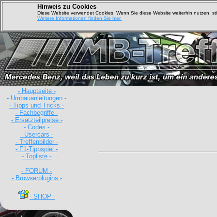
Hinweis zu Cookies
Diese Website verwendet Cookies. Wenn Sie diese Website weiterhin nutzen, s
Weitere Informationen finden Sie hier.
- Hauptseite -
- Umbauanleitungen -
- Tipps und Tricks -
- Fachbegriffe -
- Ersatzteilpreise -
- Codes -
- Usercars -
- Treffenbilder -
- F1-Tippspiel -
- Topliste -
- FORUM -
- Browserplugins -
- SHOP -