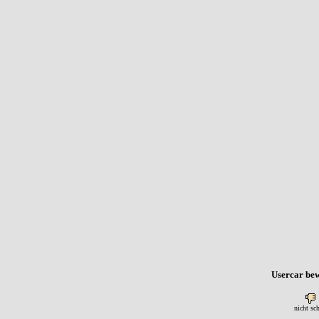
Usercar bew
nicht sc