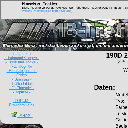
Hinweis zu Cookies
Diese Website verwendet Cookies. Wenn Sie diese Website weiterhin nutzen, s
Weitere Informationen finden Sie hier.
- Hauptseite -
190D 2
- Umbauanleitungen -
(letzte
- Tipps und Tricks -
- Fachbegriffe -
We
- Ersatzteilpreise -
- Codes -
- Usercars -
- Treffenbilder -
Daten:
- F1-Tippspiel -
- Topliste -
Model
- FORUM -
Typ:
- Browserplugins -
Farbe
Leistu
- SHOP -
Getrie
Bauja