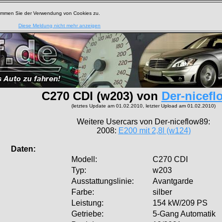
timmen Sie der Verwendung von Cookies zu.
Diese Meldung nicht mehr anzeigen
C270 CDI (w203) von
Der-nicefl
(letztes Update am 01.02.2010, letzter Upload am 01.02.2010)
Weitere Usercars von Der-niceflow89:
2008:
E200 mit 2,8l (w124)
aten:
Modell:
C270 CDI
Typ:
w203
Ausstattungslinie:
Avantgarde
Farbe:
silber
Leistung:
154 kW/209 PS
Getriebe:
5-Gang Automatik