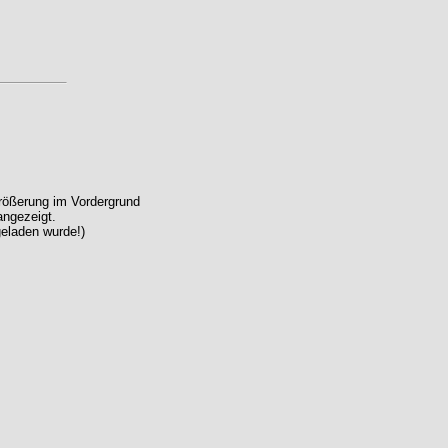
größerung im Vordergrund
angezeigt.
geladen wurde!)