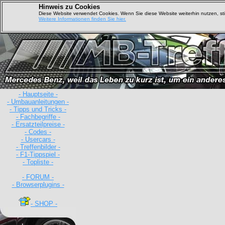
Hinweis zu Cookies
Diese Website verwendet Cookies. Wenn Sie diese Website weiterhin nutzen, s
Weitere Informationen finden Sie hier.
- Hauptseite -
- Umbauanleitungen -
- Tipps und Tricks -
- Fachbegriffe -
- Ersatzteilpreise -
- Codes -
- Usercars -
- Treffenbilder -
D
- F1-Tippspiel -
- Topliste -
- FORUM -
- Browserplugins -
- SHOP -