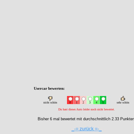
Usercar bewerten:
nicht schön
0
1
2
3
4
5
sehr schön
Du hast dieses Auto leider noch nicht bewertet.
Bisher 6 mal bewertet mit durchschnittlich 2.33 Punkten
_-= zurück =-_