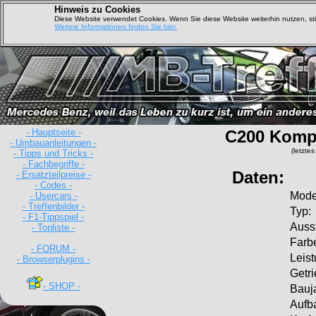
Hinweis zu Cookies
Diese Website verwendet Cookies. Wenn Sie diese Website weiterhin nutzen, s
Weitere Informationen finden Sie hier.
- Hauptseite -
C200 Komp
- Umbauanleitungen -
(letzte
- Tipps und Tricks -
- Fachbegriffe -
Daten:
- Ersatzteilpreise -
- Codes -
Mode
- Usercars -
- Treffenbilder -
Typ:
- F1-Tippspiel -
Ausst
- Topliste -
Farb
- FORUM -
Leist
- Browserplugins -
Getri
- SHOP -
Bauj
Aufb