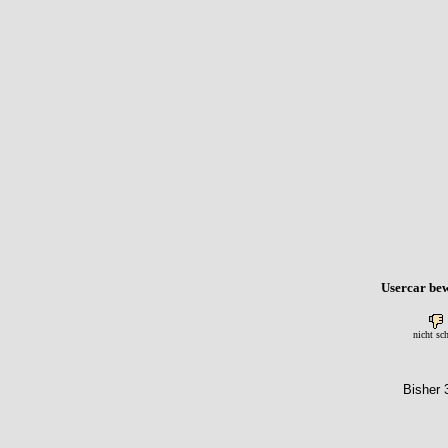
Usercar bew
nicht sc
Bisher 