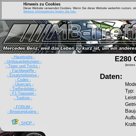
Hinweis zu Cookies
Diese Website verwendet Cookies. Wenn Sie diese Website weiterhin nutzen, s
Weitere Informationen finden Sie hier.
- Hauptseite -
E280 
- Umbauanleitungen -
(letzte
- Tipps und Tricks -
- Fachbegriffe -
Daten:
- Ersatzteilpreise -
- Codes -
Mode
- Usercars -
- Treffenbilder -
Typ:
- F1-Tippspiel -
Leis
- Topliste -
Getr
- FORUM -
Bauj
- Browserplugins -
Aufb
- SHOP -
Krafts