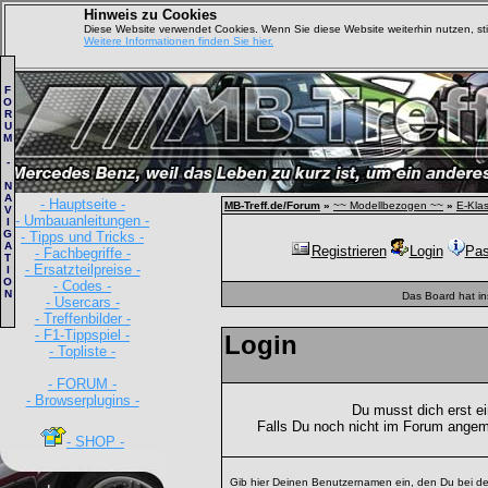
Hinweis zu Cookies
Diese Website verwendet Cookies. Wenn Sie diese Website weiterhin nutzen, s
Weitere Informationen finden Sie hier.
F
O
R
U
M
-
N
A
- Hauptseite -
MB-Treff.de/Forum
»
~~ Modellbezogen ~~
»
E-Kla
V
- Umbauanleitungen -
I
G
- Tipps und Tricks -
A
Registrieren
Login
Pas
- Fachbegriffe -
T
- Ersatzteilpreise -
I
O
- Codes -
N
Das Board hat i
- Usercars -
- Treffenbilder -
- F1-Tippspiel -
Login
- Topliste -
- FORUM -
- Browserplugins -
Du musst dich erst e
Falls Du noch nicht im Forum angem
- SHOP -
Gib hier Deinen Benutzernamen ein, den Du bei de