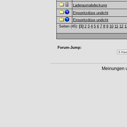
Laderaumabdeckung
Einspritzdüse undicht
Einspritzdüse undicht
Seiten (45):
[1]
2
3
4
5
6
7
8
9
10
11
12
1
Forum-Jump:
Meinungen 