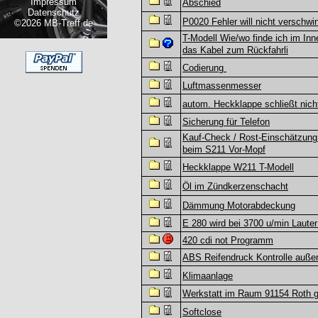
Impressum
Abschied
Datenschutz
P0020 Fehler will nicht verschwi
©2026 MB-Treff.de
T-Modell Wie/wo finde ich im In
das Kabel zum Rückfahrli
Codierung
Luftmassenmesser
autom. Heckklappe schließt nich
Sicherung für Telefon
Kauf-Check / Rost-Einschätzung
beim S211 Vor-Mopf
Heckklappe W211 T-Modell
Öl im Zündkerzenschacht
Dämmung Motorabdeckung
E 280 wird bei 3700 u/min Lauter
420 cdi not Programm
ABS Reifendruck Kontrolle auße
Klimaanlage
Werkstatt im Raum 91154 Roth 
Softclose