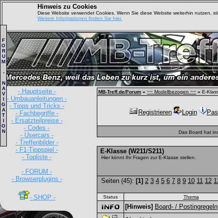
Hinweis zu Cookies
Diese Website verwendet Cookies. Wenn Sie diese Website weiterhin nutzen, s
Weitere Informationen finden Sie hier.
F
O
R
U
M
-
N
A
- Hauptseite -
MB-Treff.de/Forum
»
~~ Modellbezogen ~~
»
E-Klas
V
- Umbauanleitungen -
I
G
- Tipps und Tricks -
A
Registrieren
Login
Pas
- Fachbegriffe -
T
- Ersatzteilpreise -
I
O
- Codes -
N
Das Board hat in
- Usercars -
- Treffenbilder -
- F1-Tippspiel -
E-Klasse (W211/S211)
- Topliste -
Hier könnt Ihr Fragen zur E-Klasse stellen.
- FORUM -
- Browserplugins -
Seiten (45):
[1]
2
3
4
5
6
7
8
9
10
11
12
1
- SHOP -
Status
Thema
[Hinweis]
Board- / Postingregeln