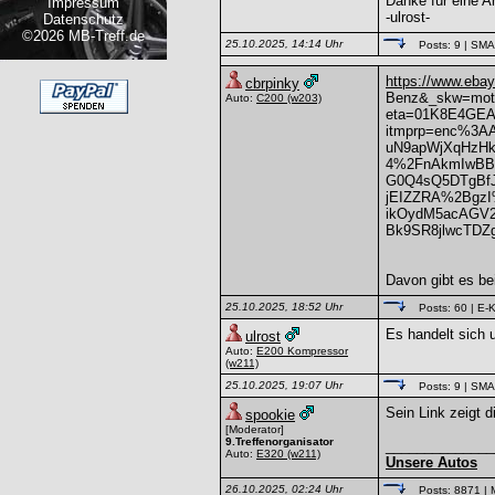
Danke für eine A
Impressum
-ulrost-
Datenschutz
©2026 MB-Treff.de
25.10.2025, 14:14 Uhr
Posts: 9
| SM
https://www.eb
cbrpinky
Benz&_skw=mot
Auto:
C200
(w203)
eta=01K8E4GEA
itmprp=enc%3
uN9apWjXqHzH
4%2FnAkmIwBB
G0Q4sQ5DTgBf
jEIZZRA%2Bgz
ikOydM5acAGV
Bk9SR8jlwcTDZ
Davon gibt es be
25.10.2025, 18:52 Uhr
Posts: 60
| E-K
Es handelt sich
ulrost
Auto:
E200 Kompressor
(w211)
25.10.2025, 19:07 Uhr
Posts: 9
| SM
Sein Link zeigt
spookie
[Moderator]
9.Treffenorganisator
______________
Auto:
E320
(w211)
Unsere Autos
26.10.2025, 02:24 Uhr
Posts: 8871
| 