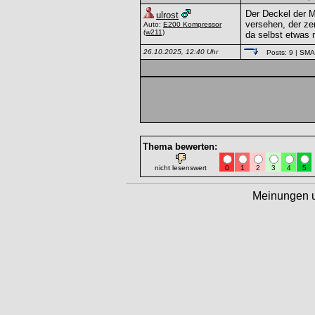
Der Deckel der M
ulrost
versehen, der ze
Auto:
E200 Kompressor
(w211)
da selbst etwas 
26.10.2025, 12:40 Uhr
Posts: 9
| SM
Thema bewerten:
nicht lesenswert
0
1
2
3
4
5
Meinungen 