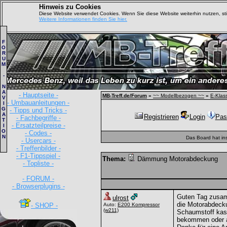
Hinweis zu Cookies
Diese Website verwendet Cookies. Wenn Sie diese Website weiterhin nutzen, s
Weitere Informationen finden Sie hier.
F
O
R
U
M
-
N
A
- Hauptseite -
MB-Treff.de/Forum
»
~~ Modellbezogen ~~
»
E-Klas
V
- Umbauanleitungen -
I
G
- Tipps und Tricks -
A
Registrieren
Login
Pas
- Fachbegriffe -
T
- Ersatzteilpreise -
I
O
- Codes -
N
Das Board hat in
- Usercars -
- Treffenbilder -
- F1-Tippspiel -
Thema:
Dämmung Motorabdeckung
- Topliste -
- FORUM -
- Browserplugins -
Guten Tag zusa
ulrost
die Motorabdecku
- SHOP -
Auto:
E200 Kompressor
(w211)
Schaumstoff kasc
bekommen oder a