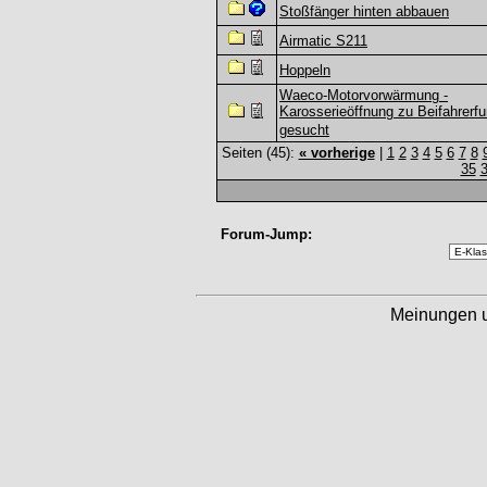
Stoßfänger hinten abbauen
Airmatic S211
Hoppeln
Waeco-Motorvorwärmung -
Karosserieöffnung zu Beifahrerf
gesucht
Seiten (45):
« vorherige
|
1
2
3
4
5
6
7
8
35
Forum-Jump:
Meinungen 