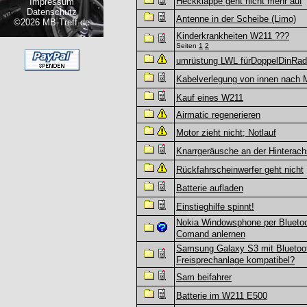
Heckklappe geht nicht mehr auf
Impressum
Datenschutz
Antenne in der Scheibe (Limo)
©2026 MB-Treff.de
Kinderkrankheiten W211 ???
Seiten
1
2
umrüstung LWL fürDoppelDinRad
Kabelverlegung von innen nach 
Kauf eines W211
Airmatic regenerieren
Motor zieht nicht; Notlauf
Knarrgeräusche an der Hinterac
Rückfahrscheinwerfer geht nicht
Batterie aufladen
Einstieghilfe spinnt!
Nokia Windowsphone per Blueto
Comand anlernen
Samsung Galaxy S3 mit Bluetoo
Freisprechanlage kompatibel?
Sam beifahrer
Batterie im W211 E500