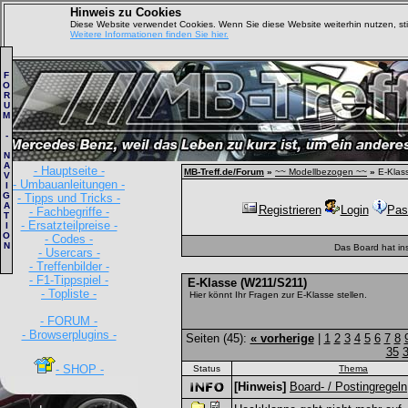
Hinweis zu Cookies
Diese Website verwendet Cookies. Wenn Sie diese Website weiterhin nutzen, s
Weitere Informationen finden Sie hier.
F
O
R
U
M
-
N
A
- Hauptseite -
MB-Treff.de/Forum
»
~~ Modellbezogen ~~
»
E-Klas
V
- Umbauanleitungen -
I
G
- Tipps und Tricks -
A
Registrieren
Login
Pas
- Fachbegriffe -
T
- Ersatzteilpreise -
I
O
- Codes -
N
Das Board hat in
- Usercars -
- Treffenbilder -
- F1-Tippspiel -
E-Klasse (W211/S211)
- Topliste -
Hier könnt Ihr Fragen zur E-Klasse stellen.
- FORUM -
- Browserplugins -
Seiten (45):
« vorherige
|
1
2
3
4
5
6
7
8
35
- SHOP -
Status
Thema
[Hinweis]
Board- / Postingregeln