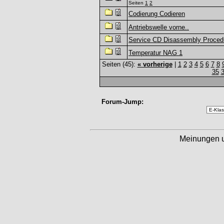
Seiten
1
2
Codierung Codieren
Antriebswelle vorne..
Service CD Disassembly Proced
Temperatur NAG 1
Seiten (45):
« vorherige
|
1
2
3
4
5
6
7
8
35
Forum-Jump:
Meinungen 