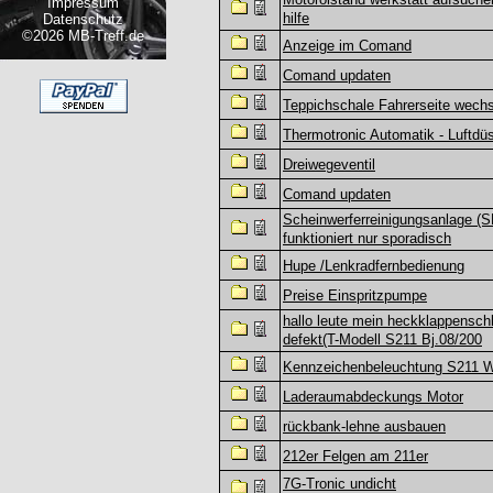
Impressum
hilfe
Datenschutz
©2026 MB-Treff.de
Anzeige im Comand
Comand updaten
Teppichschale Fahrerseite wech
Thermotronic Automatik - Luftdü
Dreiwegeventil
Comand updaten
Scheinwerferreinigungsanlage (
funktioniert nur sporadisch
Hupe /Lenkradfernbedienung
Preise Einspritzpumpe
hallo leute mein heckklappenschl
defekt(T-Modell S211 Bj.08/200
Kennzeichenbeleuchtung S211 
Laderaumabdeckungs Motor
rückbank-lehne ausbauen
212er Felgen am 211er
7G-Tronic undicht