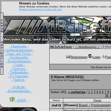
Hinweis zu Cookies
Diese Website verwendet Cookies. Wenn Sie diese Website weiterhin nutzen, s
Weitere Informationen finden Sie hier.
F
O
R
U
M
-
N
A
- Hauptseite -
MB-Treff.de/Forum
»
~~ Modellbezogen ~~
»
E-Klas
V
- Umbauanleitungen -
I
G
- Tipps und Tricks -
A
Registrieren
Login
Pas
- Fachbegriffe -
T
- Ersatzteilpreise -
I
O
- Codes -
N
Das Board hat in
- Usercars -
- Treffenbilder -
- F1-Tippspiel -
E-Klasse (W211/S211)
- Topliste -
Hier könnt Ihr Fragen zur E-Klasse stellen.
- FORUM -
- Browserplugins -
Seiten (45):
« vorherige
|
1
2
3
4
5
6
7
8
35
- SHOP -
Status
Thema
[Hinweis]
Board- / Postingregeln
Motorölstand werkstatt aufsuche