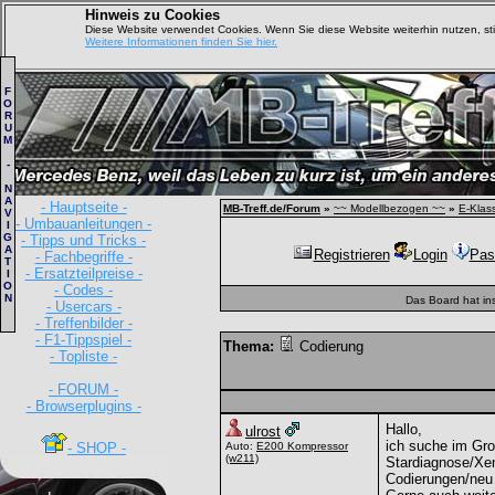
Hinweis zu Cookies
Diese Website verwendet Cookies. Wenn Sie diese Website weiterhin nutzen, s
Weitere Informationen finden Sie hier.
F
O
R
U
M
-
N
A
- Hauptseite -
MB-Treff.de/Forum
»
~~ Modellbezogen ~~
»
E-Klas
V
- Umbauanleitungen -
I
G
- Tipps und Tricks -
A
Registrieren
Login
Pas
- Fachbegriffe -
T
- Ersatzteilpreise -
I
O
- Codes -
N
Das Board hat in
- Usercars -
- Treffenbilder -
- F1-Tippspiel -
Thema:
Codierung
- Topliste -
- FORUM -
- Browserplugins -
Hallo,
ulrost
ich suche im Gro
- SHOP -
Auto:
E200 Kompressor
(w211)
Stardiagnose/Xen
Codierungen/neu