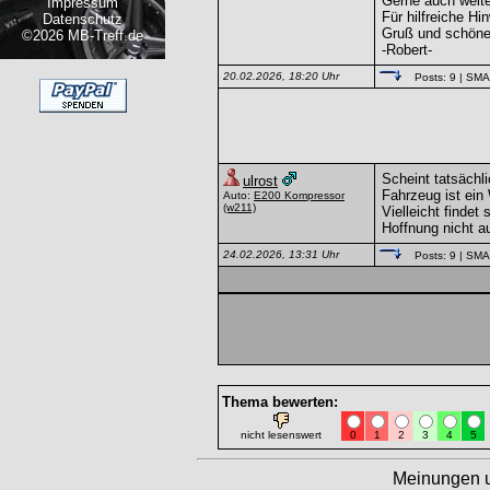
Gerne auch weite
Impressum
Für hilfreiche Hi
Datenschutz
Gruß und schön
©2026 MB-Treff.de
-Robert-
20.02.2026, 18:20 Uhr
Posts: 9
| SM
Scheint tatsächl
ulrost
Fahrzeug ist ein
Auto:
E200 Kompressor
(w211)
Vielleicht findet
Hoffnung nicht au
24.02.2026, 13:31 Uhr
Posts: 9
| SM
Thema bewerten:
nicht lesenswert
0
1
2
3
4
5
Meinungen 