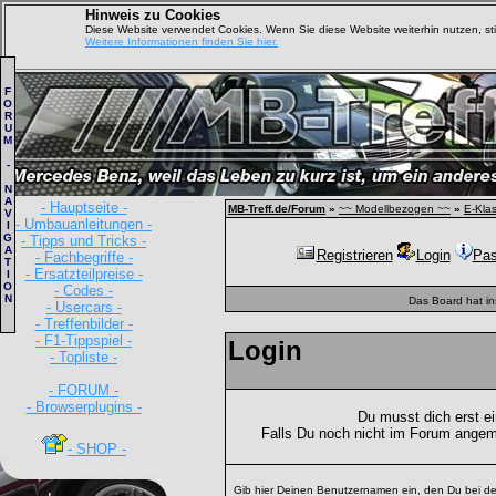
Hinweis zu Cookies
Diese Website verwendet Cookies. Wenn Sie diese Website weiterhin nutzen, s
Weitere Informationen finden Sie hier.
F
O
R
U
M
-
N
A
- Hauptseite -
MB-Treff.de/Forum
»
~~ Modellbezogen ~~
»
E-Kla
V
- Umbauanleitungen -
I
G
- Tipps und Tricks -
A
Registrieren
Login
Pas
- Fachbegriffe -
T
- Ersatzteilpreise -
I
O
- Codes -
N
Das Board hat i
- Usercars -
- Treffenbilder -
- F1-Tippspiel -
Login
- Topliste -
- FORUM -
- Browserplugins -
Du musst dich erst e
Falls Du noch nicht im Forum angem
- SHOP -
Gib hier Deinen Benutzernamen ein, den Du bei de