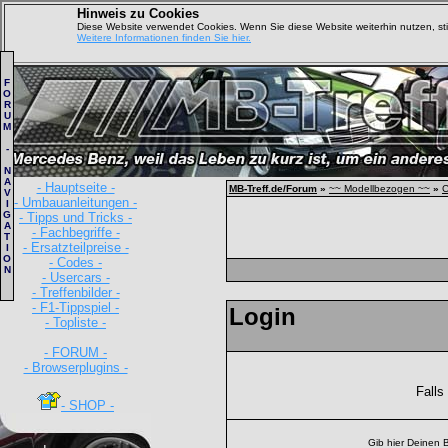
Hinweis zu Cookies
Diese Website verwendet Cookies. Wenn Sie diese Website weiterhin nutzen, s
Weitere Informationen finden Sie hier.
F
O
R
U
M
-
N
A
- Hauptseite -
MB-Treff.de/Forum
»
~~ Modellbezogen ~~
»
C
V
- Umbauanleitungen -
I
G
- Tipps und Tricks -
A
- Fachbegriffe -
T
- Ersatzteilpreise -
I
O
- Codes -
N
- Usercars -
- Treffenbilder -
- F1-Tippspiel -
Login
- Topliste -
- FORUM -
- Browserplugins -
Falls
- SHOP -
Gib hier Deinen 