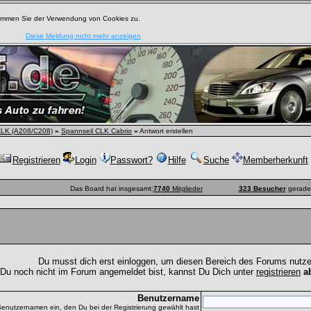
timmen Sie der Verwendung von Cookies zu.
Diese Meldung nicht mehr anzeigen
LK (A208/C208)
»
Spannseil CLK Cabrio
»
Antwort erstellen
Registrieren
Login
Passwort?
Hilfe
Suche
Memberherkunft
Das Board hat insgesamt:
7740
Mitglieder
323 Besucher
gerade 
Du musst dich erst einloggen, um diesen Bereich des Forums nutz
 Du noch nicht im Forum angemeldet bist, kannst Du Dich unter
registrieren
a
Benutzername
Benutzernamen ein, den Du bei der Registrierung gewählt hast