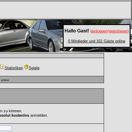
Hallo Gast!
(
einloggen
/
registrieren
)
0 Mitglieder und 161 Gäste online
Statistiken
Spiele
online
en zu können.
bsolut kostenlos
anmelden.