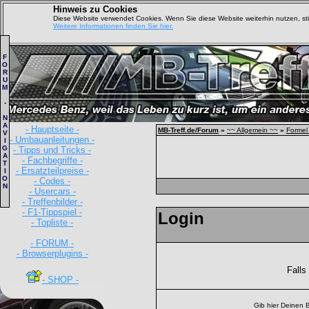
Hinweis zu Cookies
Diese Website verwendet Cookies. Wenn Sie diese Website weiterhin nutzen, s
Weitere Informationen finden Sie hier.
F
O
R
U
M
-
N
A
- Hauptseite -
MB-Treff.de/Forum
»
~~ Allgemein ~~
»
Formel
V
- Umbauanleitungen -
I
G
- Tipps und Tricks -
A
- Fachbegriffe -
T
- Ersatzteilpreise -
I
O
- Codes -
N
- Usercars -
- Treffenbilder -
- F1-Tippspiel -
Login
- Topliste -
- FORUM -
- Browserplugins -
Falls
- SHOP -
Gib hier Deinen 