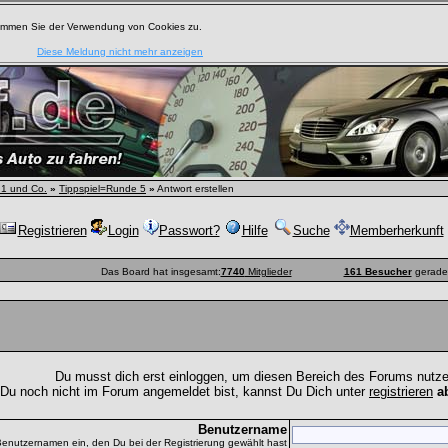
timmen Sie der Verwendung von Cookies zu.
Diese Meldung nicht mehr anzeigen
 1 und Co.
»
Tippspiel=Runde 5
»
Antwort erstellen
Registrieren
Login
Passwort?
Hilfe
Suche
Memberherkunft
Das Board hat insgesamt:
7740
Mitglieder
161 Besucher
gerade 
Du musst dich erst einloggen, um diesen Bereich des Forums nutz
 Du noch nicht im Forum angemeldet bist, kannst Du Dich unter
registrieren
a
Benutzername
Benutzernamen ein, den Du bei der Registrierung gewählt hast