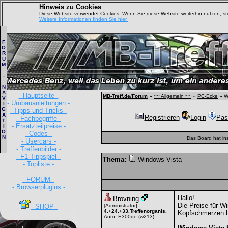
Hinweis zu Cookies
Diese Website verwendet Cookies. Wenn Sie diese Website weiterhin nutzen, s
Weitere Informationen finden Sie hier.
F
O
R
U
M
-
N
A
- Hauptseite -
MB-Treff.de/Forum
»
~~ Allgemein ~~
»
PC-Ecke
»
Wi
V
- Umbauanleitungen -
I
G
- Tipps und Tricks -
A
Registrieren
Login
Pas
- Fachbegriffe -
T
- Ersatzteilpreise -
I
O
- Codes -
N
Das Board hat in
- Usercars -
- Treffenbilder -
- F1-Tippspiel -
Thema:
Windows Vista
- Topliste -
- FORUM -
- Browserplugins -
Hallo!
Brovning
Die Preise für W
- SHOP -
[Administrator]
4.+24.+33.Treffenorganis.
Kopfschmerzen be
Auto:
E300de
(w213)