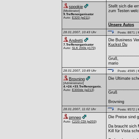
Stellt sich die 
spookie
zum Testen welch
[Moderator]
9.Treffenorganisator
Auto:
E320
(w211)
______________
Unsere Autos
28.01.2007, 10:43 Uhr
Posts: 8871
| 
Die Business Ver
Andretti
Kuckst Du
7.Treffenorganisator
Auto:
SLK 200k
(r170)
______________
Gruß,
mario
28.01.2007, 10:49 Uhr
Posts: 4595
| 
Die Ultimate sch
Brovning
[Administrator]
4.+24.+33.Treffenorganis.
______________
Auto:
E300de
(w213)
Gruß
Brovning
28.01.2007, 11:02 Uhr
Posts: 9572
| 
Die Preise sind 
pmneo
Auto:
C220 CDI
(w203)
Da braucht sich
Kill für Vista sch