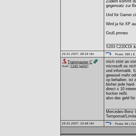
Zudem kommt das
gegensatz zur Be
Und für Gamer zi
Wird ja für XP a
Gruß pmneo
______________
S203 C220CDI &
29.01.2007, 08:24 Uhr
Posts: 396
| E
mich stört an vis
Trainmaster C
microsoft es nich
Auto:
C180
(w202)
und informatik. 
gewusel mehr oder
xp behalten. ist 
bisher jede hard
direct x 10 inter
hocker reißt.
also das geld für
______________
Mercedes-Benz C1
Tempomat/Limiter
29.01.2007, 10:48 Uhr
Posts: 84
| CL