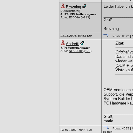
Leider habe ich 
Brovning
[Administrator]
4.+24.+33.Treffenorganis.
______________
Auto:
E300de
(w213)
Gruß
Brovning
21.11.2006, 09:53 Uhr
Posts: 9572
| 
Zitat:
Andretti
7.Treffenorganisator
Auto:
SLK 200k
(r170)
Original v
Das sind 
wieder wei
(OEM-Prei
Vista kauf
OEM Versionen dü
Support, die Ver
System Bulider be
PC Hardware kau
______________
Gruß,
mario
Posts: 4595
| 
28.01.2007, 10:38 Uhr
editiert