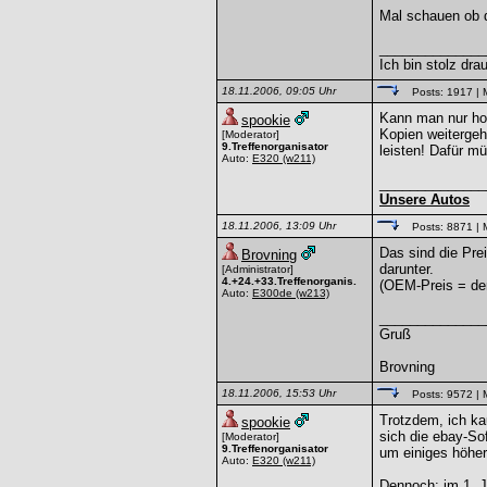
Mal schauen ob d
______________
Ich bin stolz dra
18.11.2006, 09:05 Uhr
Posts: 1917
| 
Kann man nur hoff
spookie
Kopien weiterge
[Moderator]
9.Treffenorganisator
leisten! Dafür mü
Auto:
E320
(w211)
______________
Unsere Autos
18.11.2006, 13:09 Uhr
Posts: 8871
| 
Das sind die Pre
Brovning
darunter.
[Administrator]
4.+24.+33.Treffenorganis.
(OEM-Preis = der
Auto:
E300de
(w213)
______________
Gruß
Brovning
18.11.2006, 15:53 Uhr
Posts: 9572
| 
Trotzdem, ich ka
spookie
sich die ebay-So
[Moderator]
9.Treffenorganisator
um einiges höher 
Auto:
E320
(w211)
Dennoch: im 1. J