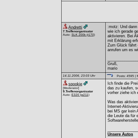
:motz: Und dann 
Andretti
wie ich gerade g
7.Treffenorganisator
Auto:
SLK 200k
(r170)
aktivieren. Bei 
mit Erklärung erf
Zum Glück fährt
anrufen um es wi
______________
Gruß,
mario
14.11.2006, 23:03 Uhr
Posts: 4595
| 
Ich finde die Pr
spookie
das zu kaufen, se
[Moderator]
9.Treffenorganisator
vorher ziehe ich 
Auto:
E320
(w211)
Was das aktiviere
Internet-Aktivier
bei MS gar kein 
die Leute da für 
Softwareherstell
______________
Unsere Autos