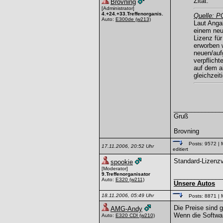
Zitat:
Brovning
[Administrator]
4.+24.+33.Treffenorganis.
Quelle: P
Auto:
E300de
(w213)
Laut Anga
einem neu
Lizenz für
erworben 
neuen/auf
verpflich
auf dem a
gleichzei
______________
Gruß
Brovning
Posts: 9572
| 
17.11.2006, 20:52 Uhr
editiert
Standard-Lizenzv
spookie
[Moderator]
9.Treffenorganisator
______________
Auto:
E320
(w211)
Unsere Autos
18.11.2006, 05:49 Uhr
Posts: 8871
| 
Die Preise sind gl
AMG-Andy
Wenn die Softwar
Auto:
E320 CDI
(w210)