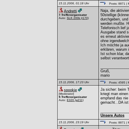
15.11.2006, 01:18 Uhr
Posts: 8871
| 
Naja, die aktivier
Andretti
50stellige (könn
7.Treffenorganisator
Auto:
SLK 200k
(r170)
durchgeben, und 
werden mußte. Hat
Telefonisch lief 
Ausgabe stand so
es erneut aktivi
ohne irgendwelc
Ich möchte ja au
erklären, warum 
Ist schon klar, 
selbst verantwor
______________
Gruß,
mario
15.11.2006, 17:23 Uhr
Posts: 4595
| 
Ja sicher: beim
spookie
kriegt man einen 
[Moderator]
9.Treffenorganisator
empfand das nie 
Auto:
E320
(w211)
gemacht...DA ist
______________
Unsere Autos
15.11.2006, 23:19 Uhr
Posts: 8871
| 