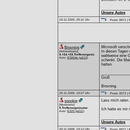
______________
Unsere Autos
19.11.2006, 05:11 Uhr
Posts: 8871
| 
Microsoft versc
Brovning
In diesen Tagen 
[Administrator]
4.+24.+33.Treffenorganis.
wahlweise eine G
Auto:
E300de
(w213)
schenkt. Die Mai
hatten.
______________
Gruß
Brovning
20.11.2006, 19:07 Uhr
Posts: 9572
| 
Lass mich raten.
spookie
[Moderator]
9.Treffenorganisator
Ich hatte es mir 
Auto:
E320
(w211)
______________
Unsere Autos
20.11.2006, 23:12 Uhr
Posts: 8871
| 