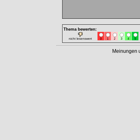
Thema bewerten:
nicht lesenswert
0
1
2
3
4
5
Meinungen 