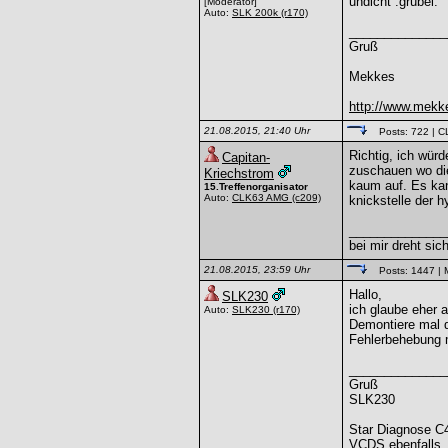
undicht :grübel:
[Moderator]
Auto:
SLK 200k
(r170)
______________
Gruß
Mekkes
http://www.mekk
21.08.2015, 21:40 Uhr
Posts: 722
| C
Richtig, ich wür
Capitan-
zuschauen wo die 
Kriechstrom
kaum auf. Es kan
15.Treffenorganisator
Auto:
CLK63 AMG
(c209)
knickstelle der h
______________
bei mir dreht sic
21.08.2015, 23:59 Uhr
Posts: 1447
| 
Hallo,
SLK230
ich glaube eher a
Auto:
SLK230
(r170)
Demontiere mal d
Fehlerbehebung m
______________
Gruß
SLK230
Star Diagnose C
VCDS ebenfalls