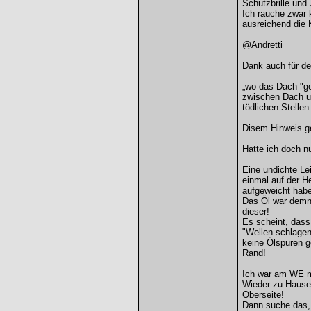
Schutzbrille und
Ich rauche zwar 
ausreichend die 
@Andretti
Dank auch für de
„wo das Dach "gef
zwischen Dach un
tödlichen Stellen
Disem Hinweis ge
Hatte ich doch n
Eine undichte L
einmal auf der 
aufgeweicht habe
Das Öl war demna
dieser!
Es scheint, dass
"Wellen schlagen
keine Ölspuren g
Rand!
Ich war am WE m
Wieder zu Hause 
Oberseite!
Dann suche das,