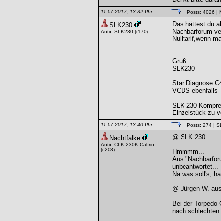
11.07.2017, 13:32 Uhr
Posts: 4026
| 
Das hättest du a
SLK230
Nachbarforum ver
Auto:
SLK230
(r170)
Nulltarif,wenn ma
______________
Gruß
SLK230
Star Diagnose C
VCDS ebenfalls
SLK 230 Kompre
Einzelstück zu v
11.07.2017, 13:40 Uhr
Posts: 274
| S
@ SLK 230
Nachtfalke
Auto:
CLK 230K Cabrio
(c208)
Hmmmm...
Aus "Nachbarforu
unbeantwortet...
Na was soll's, ha
@ Jürgen W. aus
Bei der Torpedo
nach schlechten 