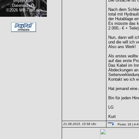
Die Ursache ist Ö
Impressum
Datenschutz
Nach dem Schlie
©2026 MB-Treff.de
total mit Hydrau
der Hutablage ei
Es müsste das ko
2.000,- € + Teile
Nun, dann will i
und die will ich
Also ans Werk!
Als erstes wollt
auf das erste Pr
Das Kabel im Inn
Abdeckungen an d
Seitenverkleidung
Kontakt wo ich e
Hat jemand eine
Bin für jeden Hi
LG
Kurt
21.08.2015, 15:58 Uhr
Posts: 18
| A-K