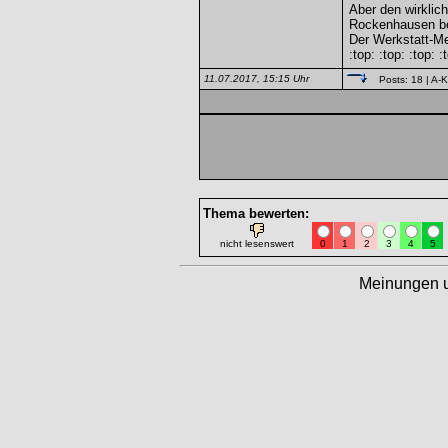
Aber den wirklich
Rockenhausen be
Der Werkstatt-Me
:top: :top: :top: :
11.07.2017, 15:15 Uhr
Posts: 18
| A-K
Thema bewerten:
nicht lesenswert
0
1
2
3
4
5
Meinungen 