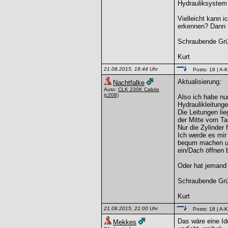
Hydrauliksystem 
Vielleicht kann 
erkennen? Dann m
Schraubende Gr
Kurt
21.08.2015, 18:44 Uhr
Posts: 18
| A-K
Aktualisierung:
Nachtfalke
Auto:
CLK 230K Cabrio
(c208)
Also ich habe nu
Hydraulikleitunge
Die Leitungen lie
der Mitte vom Ta
Nur die Zylinder
Ich werde es mir
bequm machen un
ein/Dach öffnen 
Oder hat jemand 
Schraubende Gr
Kurt
21.08.2015, 21:00 Uhr
Posts: 18
| A-K
Das wäre eine Idee
Mekkes