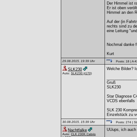
Der Himmel ist 
Er ist oben verö
Himmel an den Rä
Auf der (in Fahrt
rechts sind zu d
eine Leitung "und
Nochmal danke fü
Kurt
29.08.2015, 19:39 Uhr
Posts: 18
| A-K
Welche Bilder? Ic
SLK230
Auto:
SLK230
(r170)
______________
Gruß
SLK230
Star Diagnose C
VCDS ebenfalls
SLK 230 Kompre
Einzelstück zu v
30.08.2015, 15:39 Uhr
Posts: 274
| S
UUups, ich auch 
Nachtfalke
Auto:
CLK 230K Cabrio