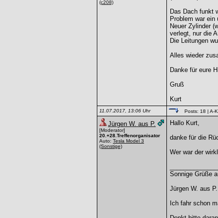
(c208)
Das Dach funkt w
Problem war ein 
Neuer Zylinder (
verlegt, nur die
Die Leitungen wu
Alles wieder zus
Danke für eure Hi
Gruß
Kurt
11.07.2017, 13:06 Uhr
Posts: 18
| A-K
Hallo Kurt,
Jürgen W. aus P.
[Moderator]
20.+28.Treffenorganisator
danke für die Rü
Auto:
Tesla Model 3
(Sonstige)
Wer war der wirk
______________
Sonnige Grüße au
Jürgen W. aus P.
Ich fahr schon ma
Denkt bitte dara