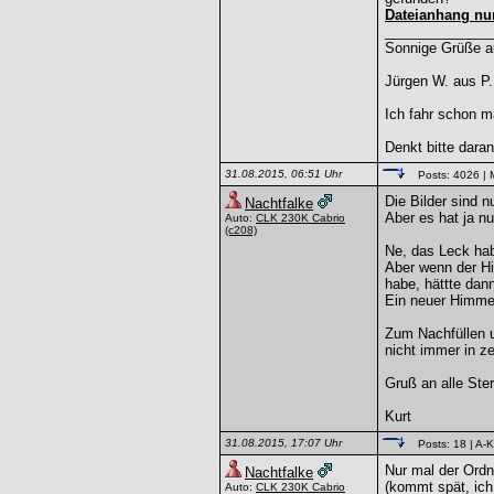
Dateianhang nur 
______________
Sonnige Grüße au
Jürgen W. aus P.
Ich fahr schon ma
Denkt bitte dara
31.08.2015, 06:51 Uhr
Posts: 4026
| 
Die Bilder sind 
Nachtfalke
Aber es hat ja nu
Auto:
CLK 230K Cabrio
(c208)
Ne, das Leck hab
Aber wenn der Hi
habe, hättte dann
Ein neuer Himmel 
Zum Nachfüllen 
nicht immer in ze
Gruß an alle Ste
Kurt
31.08.2015, 17:07 Uhr
Posts: 18
| A-K
Nur mal der Ordn
Nachtfalke
(kommt spät, ich 
Auto:
CLK 230K Cabrio