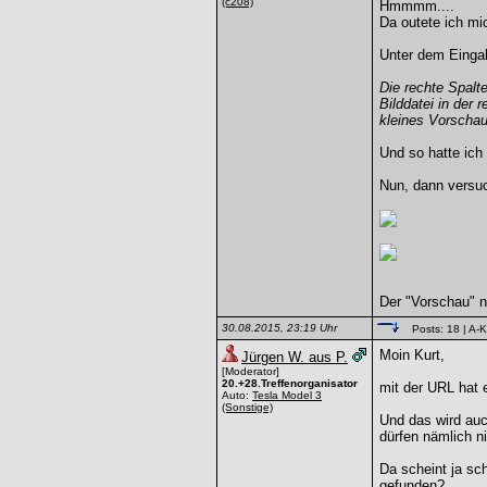
(c208)
Hmmmm....
Da outete ich mi
Unter dem Eingab
Die rechte Spalte
Bilddatei in der 
kleines Vorschaub
Und so hatte ich
Nun, dann versuc
Der "Vorschau" n
30.08.2015, 23:19 Uhr
Posts: 18
| A-K
Moin Kurt,
Jürgen W. aus P.
[Moderator]
20.+28.Treffenorganisator
mit der URL hat e
Auto:
Tesla Model 3
(Sonstige)
Und das wird auc
dürfen nämlich n
Da scheint ja sc
gefunden?