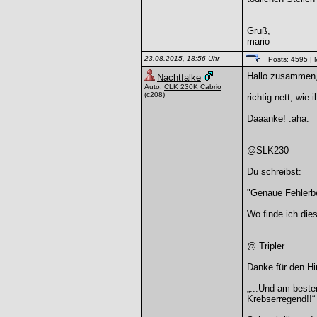
______________
Gruß,
mario
23.08.2015, 18:56 Uhr
Posts: 4595
| 
Hallo zusammen
Nachtfalke
Auto:
CLK 230K Cabrio
(c208)
richtig nett, wie 
Daaanke! :aha:
@SLK230
Du schreibst:
"Genaue Fehlerb
Wo finde ich di
@ Tripler
Danke für den H
„...Und am beste
Krebserregend!!“