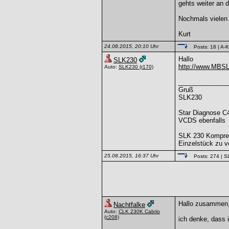
gehts weiter an 
Nochmals vielen 
Kurt
24.08.2015, 20:10 Uhr
Posts: 18
| A-K
Hallo
SLK230
http://www.MBS
Auto:
SLK230
(r170)
______________
Gruß
SLK230
Star Diagnose C
VCDS ebenfalls
SLK 230 Kompre
Einzelstück zu v
25.08.2015, 16:37 Uhr
Posts: 274
| S
Hallo zusammen
Nachtfalke
Auto:
CLK 230K Cabrio
(c208)
ich denke, dass 