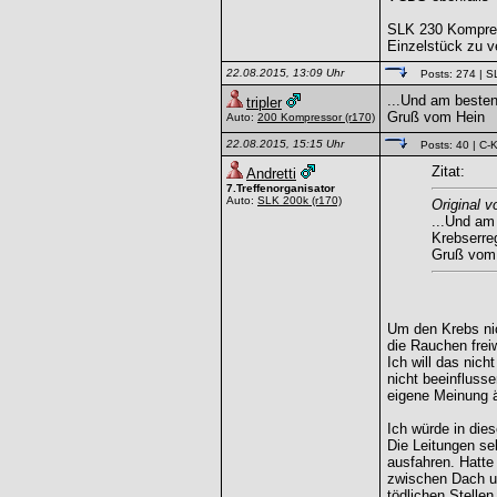
SLK 230 Kompre
Einzelstück zu v
22.08.2015, 13:09 Uhr
Posts: 274
| S
...Und am besten
tripler
Gruß vom Hein
Auto:
200 Kompressor
(r170)
22.08.2015, 15:15 Uhr
Posts: 40
| C-K
Zitat:
Andretti
7.Treffenorganisator
Auto:
SLK 200k
(r170)
Original vo
...Und am
Krebserre
Gruß vom
Um den Krebs nic
die Rauchen freiw
Ich will das nich
nicht beeinfluss
eigene Meinung 
Ich würde in die
Die Leitungen se
ausfahren. Hatte
zwischen Dach un
tödlichen Stellen