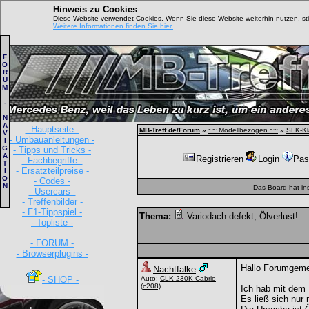
Hinweis zu Cookies
Diese Website verwendet Cookies. Wenn Sie diese Website weiterhin nutzen, s
Weitere Informationen finden Sie hier.
F
O
R
U
M
-
N
A
- Hauptseite -
MB-Treff.de/Forum
»
~~ Modellbezogen ~~
»
SLK-Kl
V
- Umbauanleitungen -
I
G
- Tipps und Tricks -
A
Registrieren
Login
Pas
- Fachbegriffe -
T
- Ersatzteilpreise -
I
O
- Codes -
N
Das Board hat in
- Usercars -
- Treffenbilder -
- F1-Tippspiel -
Thema:
Variodach defekt, Ölverlust!
- Topliste -
- FORUM -
- Browserplugins -
Hallo Forumgeme
Nachtfalke
- SHOP -
Auto:
CLK 230K Cabrio
(c208)
Ich hab mit dem
Es ließ sich nur 