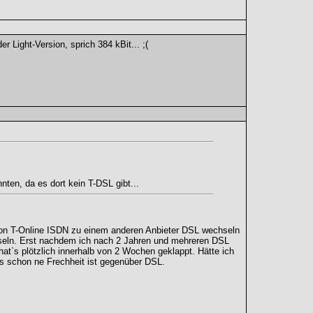
r Light-Version, sprich 384 kBit... ;(
ten, da es dort kein T-DSL gibt...
von T-Online ISDN zu einem anderen Anbieter DSL wechseln
chseln. Erst nachdem ich nach 2 Jahren und mehreren DSL
at`s plötzlich innerhalb von 2 Wochen geklappt. Hätte ich
l`s schon ne Frechheit ist gegenüber DSL.