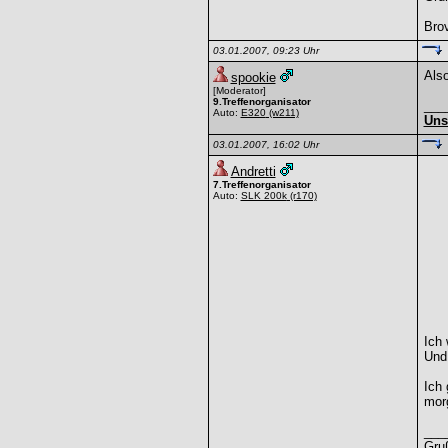
Bro
03.01.2007, 09:23 Uhr
Also
spookie
[Moderator]
9.Treffenorganisator
___
Auto:
E320
(w211)
Uns
03.01.2007, 16:02 Uhr
Andretti
7.Treffenorganisator
Auto:
SLK 200k
(r170)
Ich 
Und 
Ich 
morg
___
Gru