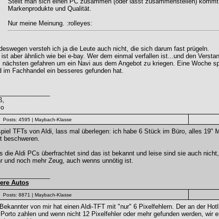
Stellt man sich einen PC zusammen (oder lässt zusammenstellen) kommt 
Markenprodukte und Qualität.
Nur meine Meinung. :rolleyes:
 deswegen versteh ich ja die Leute auch nicht, die sich darum fast prügeln.
ist aber ähnlich wie bei e-bay. Wer dem einmal verfallen ist...und den Versta
nächsten gefahren um ein Navi aus dem Angebot zu kriegen. Eine Woche späte
d im Fachhandel ein besseres gefunden hat.
_______________
ß,
io
Posts: 4595
| Maybach-Klasse
piel TFTs von Aldi, lass mal überlegen: ich habe 6 Stück im Büro, alles 19" M
ht beschweren.
 die Aldi PCs überfrachtet sind das ist bekannt und leise sind sie auch nicht,
r und noch mehr Zeug, auch wenns unnötig ist.
_______________
ere Autos
Posts: 8871
| Maybach-Klasse
Bekannter von mir hat einen Aldi-TFT mit "nur" 6 Pixelfehlern. Der an der Ho
Porto zahlen und wenn nicht 12 Pixelfehler oder mehr gefunden werden, wir e