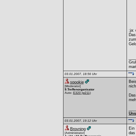
:ja:
Das 
zum 
Gel
___
Gru
mar
03.01.2007, 18:56 Uhr
Beis
spookie
nic
[Moderator]
9.Treffenorganisator
Auto:
E320
(w211)
Dass
meh
___
Uns
03.01.2007, 19:12 Uhr
Ein 
Brovning
das 
[Administrator]