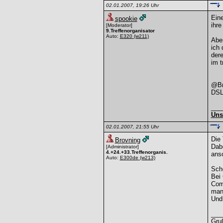
02.01.2007, 19:26 Uhr
Eine
spookie
ihre
[Moderator]
9.Treffenorganisator
Auto:
E320
(w211)
Aber
ich 
dere
im t
@Br
DSL 
___
Uns
02.01.2007, 21:55 Uhr
Die 
Brovning
Dabe
[Administrator]
4.+24.+33.Treffenorganis.
ansc
Auto:
E300de
(w213)
Scho
Bei 
Comp
man
Und
___
Gru