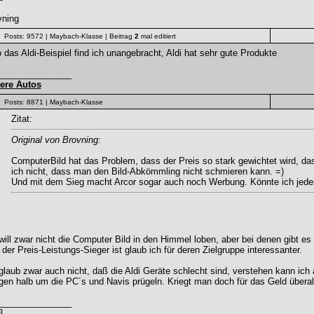
vning
Posts: 9572
| Maybach-Klasse
| Beitrag
2
mal editiert
 das Aldi-Beispiel find ich unangebracht, Aldi hat sehr gute Produkte
_______________
ere Autos
Posts: 8871
| Maybach-Klasse
Zitat:
Original von Brovning:
ComputerBild hat das Problem, dass der Preis so stark gewichtet wird, da
ich nicht, dass man den Bild-Abkömmling nicht schmieren kann. =)
Und mit dem Sieg macht Arcor sogar auch noch Werbung. Könnte ich jede
will zwar nicht die Computer Bild in den Himmel loben, aber bei denen gibt e
der Preis-Leistungs-Sieger ist glaub ich für deren Zielgruppe interessanter.
glaub zwar auch nicht, daß die Aldi Geräte schlecht sind, verstehen kann ich
en halb um die PC´s und Navis prügeln. Kriegt man doch für das Geld überal
_______________
ß,