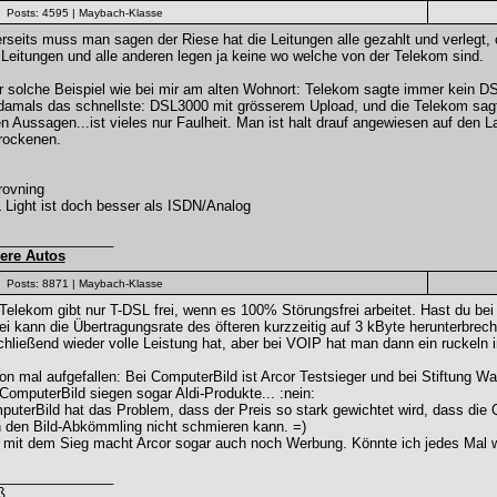
Posts: 4595
| Maybach-Klasse
rseits muss man sagen der Riese hat die Leitungen alle gezahlt und verlegt, 
 Leitungen und alle anderen legen ja keine wo welche von der Telekom sind.
 solche Beispiel wie bei mir am alten Wohnort: Telekom sagte immer kein DS
damals das schnellste: DSL3000 mit grösserem Upload, und die Telekom sagt
n Aussagen...ist vieles nur Faulheit. Man ist halt drauf angewiesen auf den Lad
rockenen.
ovning
Light ist doch besser als ISDN/Analog
_______________
ere Autos
Posts: 8871
| Maybach-Klasse
Telekom gibt nur T-DSL frei, wenn es 100% Störungsfrei arbeitet. Hast du be
i kann die Übertragungsrate des öfteren kurzzeitig auf 3 kByte herunterbrech
hließend wieder volle Leistung hat, aber bei VOIP hat man dann ein ruckeln i
n mal aufgefallen: Bei ComputerBild ist Arcor Testsieger und bei Stiftung W
ComputerBild siegen sogar Aldi-Produkte... :nein:
uterBild hat das Problem, dass der Preis so stark gewichtet wird, dass die Q
 den Bild-Abkömmling nicht schmieren kann. =)
 mit dem Sieg macht Arcor sogar auch noch Werbung. Könnte ich jedes Mal w
_______________
ß