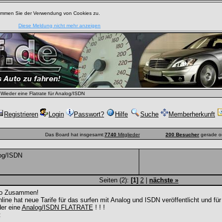
timmen Sie der Verwendung von Cookies zu.
Diese Meldung nicht mehr anzeigen
Wieder eine Flatrate für Analog/ISDN
Registrieren
Login
Passwort?
Hilfe
Suche
Memberherkunft
Das Board hat insgesamt:
7740
Mitglieder
200 Besucher
gerade o
log/ISDN
Seiten (2):
[1]
2
|
nächste »
lo Zusammen!
line hat neue Tarife für das surfen mit Analog und ISDN veröffentlicht und fü
der eine
Analog/ISDN FLATRATE
! ! !
: