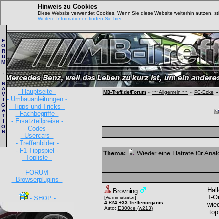
Hinweis zu Cookies
Diese Website verwendet Cookies. Wenn Sie diese Website weiterhin nutzen, s
Weitere Informationen finden Sie hier.
F
O
R
U
M
-
N
A
- Hauptseite -
MB-Treff.de/Forum
»
~~ Allgemein ~~
»
PC-Ecke
»
V
- Umbauanleitungen -
I
G
- Tipps und Tricks -
A
- Fachbegriffe -
T
- Ersatzteilpreise -
I
O
- Codes -
N
- Usercars -
- Treffenbilder -
- F1-Tippspiel -
Thema:
Wieder eine Flatrate für Ana
- Topliste -
- FORUM -
- Browserplugins -
Hal
Brovning
T-On
- SHOP -
[Administrator]
4.+24.+33.Treffenorganis.
wie
Auto:
E300de
(w213)
:top