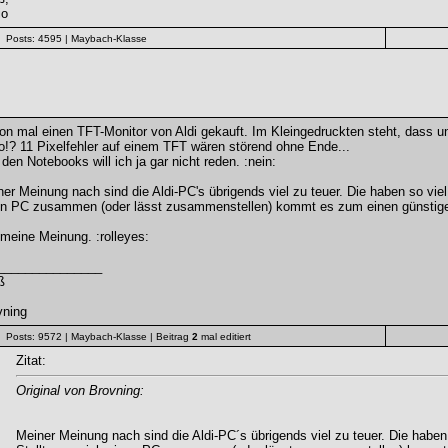
io
Posts: 4595
| Maybach-Klasse
n mal einen TFT-Monitor von Aldi gekauft. Im Kleingedruckten steht, dass unt
o!? 11 Pixelfehler auf einem TFT wären störend ohne Ende...
den Notebooks will ich ja gar nicht reden. :nein:
er Meinung nach sind die Aldi-PC's übrigends viel zu teuer. Die haben so viel 
en PC zusammen (oder lässt zusammenstellen) kommt es zum einen günstiger
meine Meinung. :rolleyes:
_______________
ß
vning
Posts: 9572
| Maybach-Klasse
| Beitrag
2
mal editiert
Zitat:
Original von Brovning:
Meiner Meinung nach sind die Aldi-PC´s übrigends viel zu teuer. Die haben 