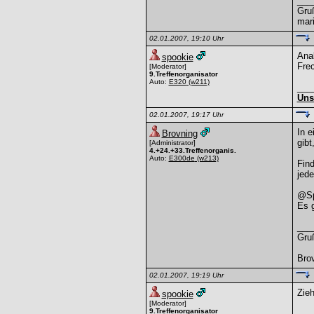
___
Gru
mar
02.01.2007, 19:10 Uhr
Anal
spookie
Frec
[Moderator]
9.Treffenorganisator
Auto:
E320
(w211)
___
Uns
02.01.2007, 19:17 Uhr
In e
Brovning
gibt
[Administrator]
4.+24.+33.Treffenorganis.
Auto:
E300de
(w213)
Find
jede
@Sp
Es g
___
Gru
Bro
02.01.2007, 19:19 Uhr
Zie
spookie
[Moderator]
9.Treffenorganisator
___