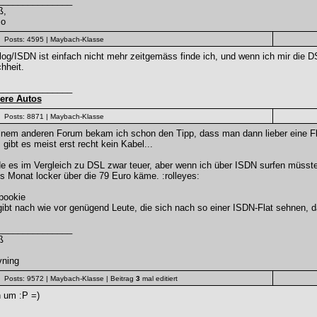
_______________
ß,
io
Posts: 4595
| Maybach-Klasse
og/ISDN ist einfach nicht mehr zeitgemäss finde ich, und wenn ich mir die D
hheit.
_______________
ere Autos
Posts: 8871
| Maybach-Klasse
inem anderen Forum bekam ich schon den Tipp, dass man dann lieber eine Fl
, gibt es meist erst recht kein Kabel...
e es im Vergleich zu DSL zwar teuer, aber wenn ich über ISDN surfen müsste, 
s Monat locker über die 79 Euro käme. :rolleyes:
ookie
ibt nach wie vor genügend Leute, die sich nach so einer ISDN-Flat sehnen, da
_______________
ß
vning
Posts: 9572
| Maybach-Klasse
| Beitrag
3
mal editiert
h um :P =)
_______________