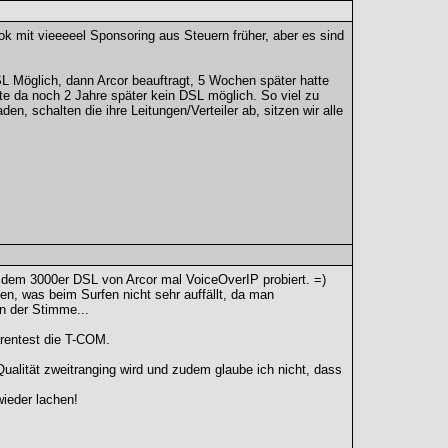
ok mit vieeeeel Sponsoring aus Steuern früher, aber es sind
L Möglich, dann Arcor beauftragt, 5 Wochen später hatte
e da noch 2 Jahre später kein DSL möglich. So viel zu
en, schalten die ihre Leitungen/Verteiler ab, sitzen wir alle
i dem 3000er DSL von Arcor mal VoiceOverIP probiert. =)
en, was beim Surfen nicht sehr auffällt, da man
n der Stimme...
arentest die T-COM.
ualität zweitranging wird und zudem glaube ich nicht, dass
ieder lachen!