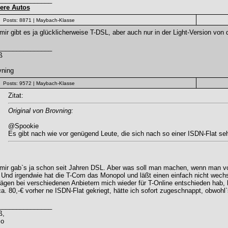
ere Autos
Posts: 8871
| Maybach-Klasse
mir gibt es ja glücklicherweise T-DSL, aber auch nur in der Light-Version von de
_______________
ß
vning
Posts: 9572
| Maybach-Klasse
Zitat:
Original von Brovning:
@Spookie
Es gibt nach wie vor genügend Leute, die sich nach so einer ISDN-Flat sehn
 mir gab`s ja schon seit Jahren DSL. Aber was soll man machen, wenn man 
. Und irgendwie hat die T-Com das Monopol und läßt einen einfach nicht we
ägen bei verschiedenen Anbietern mich wieder für T-Online entschieden hab, h
ca. 80,-€ vorher ne ISDN-Flat gekriegt, hätte ich sofort zugeschnappt, obwoh
_______________
ß,
io