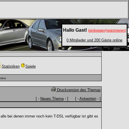
Hallo Gast!
(
einloggen
/
registrieren
)
0 Mitglieder und 200 Gäste online
Statistiken
Spiele
nline
Druckversion des Themas
[ -
Neues Thema
- ] [ -
Antworten
- ]
r alle bei denen immer noch kein T-DSL verfügbar ist gibt es