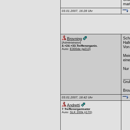
mar
03.01.2007, 16:28 Uhr
Scho
Brovning
Hall
[Administrator]
4.+24.+33.Treffenorganis.
Von 
Auto:
E300de
(w213)
Mein
ein
Nur 
___
Gru
Bro
03.01.2007, 18:42 Uhr
Andretti
7.Treffenorganisator
Auto:
SLK 200k
(r170)