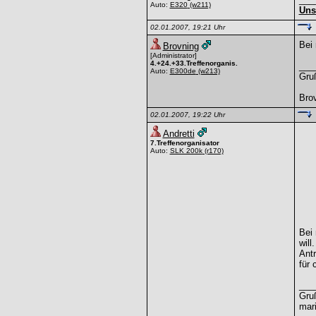
Auto:
E320
(w211)
Uns
02.01.2007, 19:21 Uhr
Bei 
Brovning
[Administrator]
4.+24.+33.Treffenorganis.
___
Auto:
E300de
(w213)
Gru
Bro
02.01.2007, 19:22 Uhr
Andretti
7.Treffenorganisator
Auto:
SLK 200k
(r170)
Bei
will
Antr
für 
___
Gru
mar