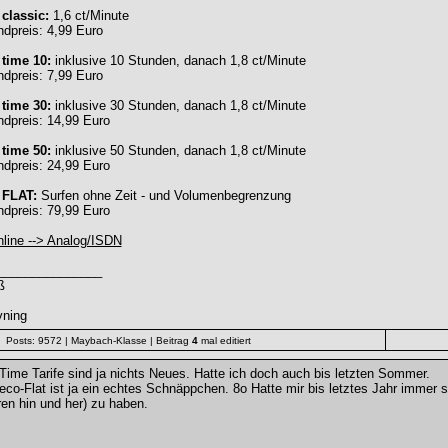
classic:
1,6 ct/Minute
dpreis: 4,99 Euro
 time 10:
inklusive 10 Stunden, danach 1,8 ct/Minute
dpreis: 7,99 Euro
 time 30:
inklusive 30 Stunden, danach 1,8 ct/Minute
dpreis: 14,99 Euro
 time 50:
inklusive 50 Stunden, danach 1,8 ct/Minute
dpreis: 24,99 Euro
 FLAT:
Surfen ohne Zeit - und Volumenbegrenzung
dpreis: 79,99 Euro
line --> Analog/ISDN
_______________
ß
vning
Posts: 9572
| Maybach-Klasse
| Beitrag
4
mal editiert
Time Tarife sind ja nichts Neues. Hatte ich doch auch bis letzten Sommer.
eco-Flat ist ja ein echtes Schnäppchen. 8o Hatte mir bis letztes Jahr immer
en hin und her) zu haben.