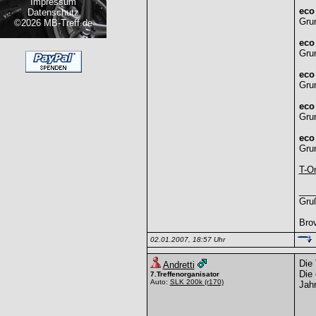
Impressum
eco 
Datenschutz
Grun
©2026 MB-Treff.de
eco
Grun
eco
Grun
eco
Grun
eco
Grun
T-On
___
Gru
Bro
02.01.2007, 18:57 Uhr
Die 
Andretti
Die 
7.Treffenorganisator
Auto:
SLK 200k
(r170)
Jahr