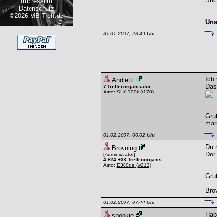
Suc
Impressum
Datenschutz
___
©2026 MB-Treff.de
Uns
31.01.2007, 23:49 Uhr
Ich
Andretti
Das 
7.Treffenorganisator
Auto:
SLK 200k
(r170)
___
Gru
mar
01.02.2007, 00:02 Uhr
Du m
Brovning
Der
[Administrator]
4.+24.+33.Treffenorganis.
Auto:
E300de
(w213)
___
Gru
Bro
01.02.2007, 07:44 Uhr
Hab 
spookie