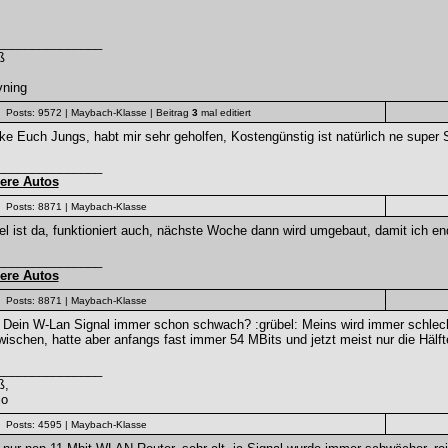
_______________
ß
vning
Posts: 9572
| Maybach-Klasse
| Beitrag
3
mal editiert
e Euch Jungs, habt mir sehr geholfen, Kostengünstig ist natürlich ne super 
_______________
ere Autos
Posts: 8871
| Maybach-Klasse
l ist da, funktioniert auch, nächste Woche dann wird umgebaut, damit ich e
_______________
ere Autos
Posts: 8871
| Maybach-Klasse
 Dein W-Lan Signal immer schon schwach? :grübel: Meins wird immer schlec
ischen, hatte aber anfangs fast immer 54 MBits und jetzt meist nur die Hälf
_______________
ß,
io
Posts: 4595
| Maybach-Klasse