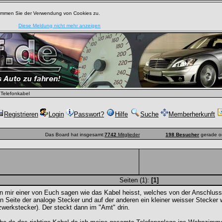
timmen Sie der Verwendung von Cookies zu.
Diese Meldung nicht mehr anzeigen
Telefonkabel
Registrieren
Login
Passwort?
Hilfe
Suche
Memberherkunft
Das Board hat insgesamt:
7742
Mitglieder
198 Besucher
gerade o
Seiten (1):
[1]
 mir einer von Euch sagen wie das Kabel heisst, welches von der Anschlussd
n Seite der analoge Stecker und auf der anderen ein kleiner weisser Stecker w
werkstecker). Der steckt dann im "Amt" drin.