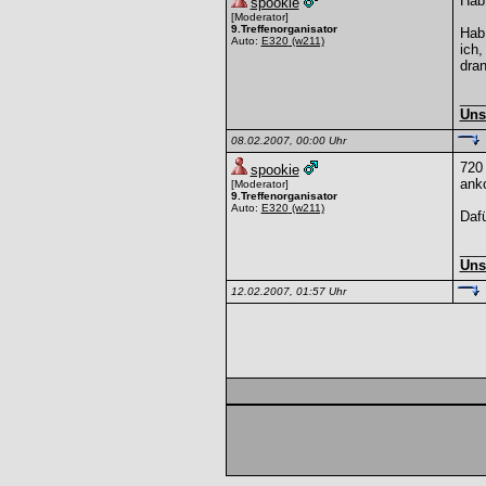
Hab 
spookie
[Moderator]
9.Treffenorganisator
Hab 
Auto:
E320
(w211)
ich
dra
___
Uns
08.02.2007, 00:00 Uhr
720 
spookie
ank
[Moderator]
9.Treffenorganisator
Auto:
E320
(w211)
Daf
___
Uns
12.02.2007, 01:57 Uhr