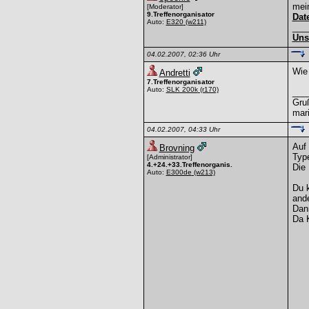
mein
[Moderator]
9.Treffenorganisator
Dat
Auto:
E320
(w211)
___
Uns
04.02.2007, 02:36 Uhr
Wie 
Andretti
7.Treffenorganisator
Auto:
SLK 200k
(r170)
___
Gru
mar
04.02.2007, 04:33 Uhr
Auf
Brovning
Type
[Administrator]
4.+24.+33.Treffenorganis.
Die 
Auto:
E300de
(w213)
Du k
and
Dann
Da 