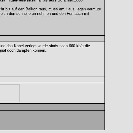
t mittlerweile nichtmal bis aufs Sofa hier...doof
cht bis auf den Balkon raus, muss am Haus liegen vermute
leich den schnelleren nehmen und den Fon auch mit
und das Kabel verlegt wurde sinds noch 660 kb/s die
ignal doch dämpfen können.