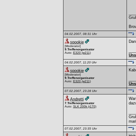
___
Gru
Bro
04.02.2007, 08:31 Uhr
Dank
spookie
[Moderator]
9.Treffenorganisator
___
Auto:
E320
(w211)
Uns
04.02.2007, 11:20 Uhr
Kabe
spookie
[Moderator]
9.Treffenorganisator
___
Auto:
E320
(w211)
Uns
07.02.2007, 23:28 Uhr
War
Andretti
dazw
7.Treffenorganisator
Auto:
SLK 200k
(r170)
___
Gru
mar
07.02.2007, 23:35 Uhr