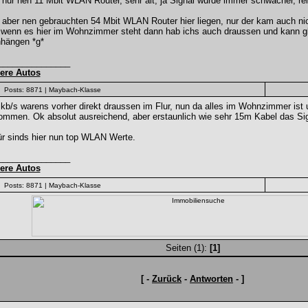
nur nen 11 Mbit WLAN Router, sehr alt, ja Signal wurde immer schwächer, reich
aber nen gebrauchten 54 Mbit WLAN Router hier liegen, nur der kam auch ni
, wenn es hier im Wohnzimmer steht dann hab ichs auch draussen und kann g
nhängen *g*
_______________
ere Autos
Posts: 8871
| Maybach-Klasse
kb/s warens vorher direkt draussen im Flur, nun da alles im Wohnzimmer ist 
ommen. Ok absolut ausreichend, aber erstaunlich wie sehr 15m Kabel das S
ür sinds hier nun top WLAN Werte.
_______________
ere Autos
Posts: 8871
| Maybach-Klasse
Seiten (1):
[1]
[ -
Zurück
-
Antworten
- ]