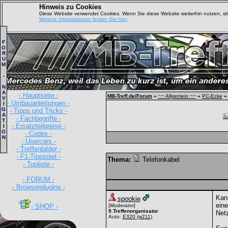
Hinweis zu Cookies
Diese Website verwendet Cookies. Wenn Sie diese Website weiterhin nutzen, s
Weitere Informationen finden Sie hier.
F
O
R
U
M
-
N
A
- Hauptseite -
MB-Treff.de/Forum
»
~~ Allgemein ~~
»
PC-Ecke
»
V
- Umbauanleitungen -
I
G
- Tipps und Tricks -
A
- Fachbegriffe -
T
- Ersatzteilpreise -
I
O
- Codes -
N
- Usercars -
- Treffenbilder -
- F1-Tippspiel -
Thema:
Telefonkabel
- Topliste -
- FORUM -
- Browserplugins -
Kann
spookie
eine
- SHOP -
[Moderator]
9.Treffenorganisator
Netz
Auto:
E320
(w211)