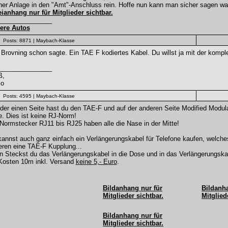
er Anlage in den "Amt"-Anschluss rein. Hoffe nun kann man sicher sagen was
eianhang nur für Mitglieder sichtbar.
_______________
ere Autos
Posts: 8871
| Maybach-Klasse
Brovning schon sagte. Ein TAE F kodiertes Kabel. Du willst ja mit der kompl
_______________
ß,
io
Posts: 4595
| Maybach-Klasse
 der einen Seite hast du den TAE-F und auf der anderen Seite Modified Mo
. Dies ist keine RJ-Norm!
Normstecker RJ11 bis RJ25 haben alle die Nase in der Mitte!
annst auch ganz einfach ein Verlängerungskabel für Telefone kaufen, welches
eren eine TAE-F Kupplung...
 Steckst du das Verlängerungskabel in die Dose und in das Verlängerungskabe
Kosten 10m inkl. Versand
keine 5,- Euro
.
Bildanhang nur für
Bildanha
Mitglieder sichtbar.
Mitglied
Bildanhang nur für
Mitglieder sichtbar.