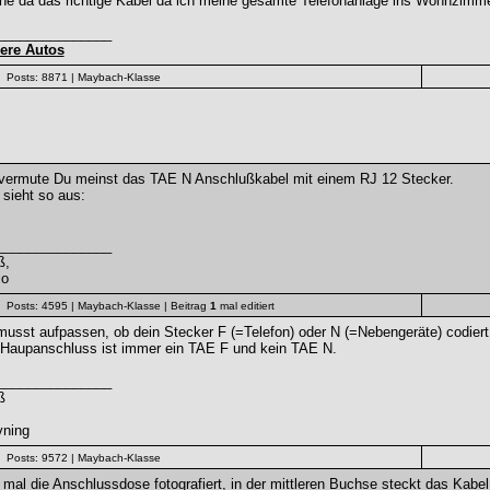
he da das richtige Kabel da ich meine gesamte Telefonanlage ins Wohnzimme
_______________
ere Autos
Posts: 8871
| Maybach-Klasse
 vermute Du meinst das TAE N Anschlußkabel mit einem RJ 12 Stecker.
sieht so aus:
_______________
ß,
io
Posts: 4595
| Maybach-Klasse
| Beitrag
1
mal editiert
usst aufpassen, ob dein Stecker F (=Telefon) oder N (=Nebengeräte) codiert 
 Haupanschluss ist immer ein TAE F und kein TAE N.
_______________
ß
vning
Posts: 9572
| Maybach-Klasse
mal die Anschlussdose fotografiert, in der mittleren Buchse steckt das Kabel