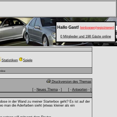
Hallo Gast!
(
einloggen
/
registrieren
)
0 Mitglieder und 198 Gäste online
Statistiken
Spiele
nline
Druckversion des Themas
[ -
Neues Thema
- ] [ -
Antworten
- ]
ose in der Wand zu meiner Starterbox geht? Es ist auf der
o man die Aderfarben sieht (etwas kleiner als ein