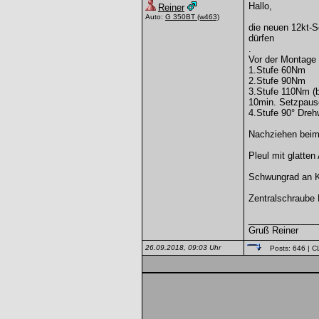
Hallo,
Reiner
Auto:
G 350BT
(w463)
die neuen 12kt-
dürfen
.
Vor der Montage 
1.Stufe 60Nm
2.Stufe 90Nm
3.Stufe 110Nm (
10min. Setzpaus
4.Stufe 90° Dreh
Nachziehen beim
Pleul mit glatte
Schwungrad an KW
Zentralschraube
______________
Gruß Reiner
26.09.2018, 09:03 Uhr
Posts: 646
| C