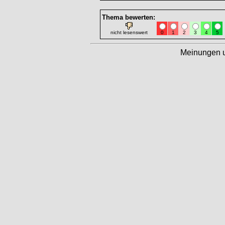
Thema bewerten:
nicht lesenswert
0
1
2
3
4
5
Meinungen 