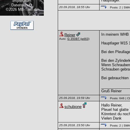
Hauptlager.
Impressum
Datenschutz
20.09.2018, 18:55 Uhr
Posts: 2
| SM
©2026 MB-Treff.de
In meinem WHB v
Reiner
Auto:
G 350BT
(w463)
Hauptlager M15 1
Bei den Pleullag
Bei den Zylinder
Wenn Schrauben 
Schrauben gebra
Bei gebrauchten
______________
Gruß Reiner
25.09.2018, 19:59 Uhr
Posts: 646
| C
Hallo Reiner,
schubione
Pleuel hat glatt
Könntest du noc
Vielen Dank
25.09.2018, 23:50 Uhr
Posts: 2
| SM