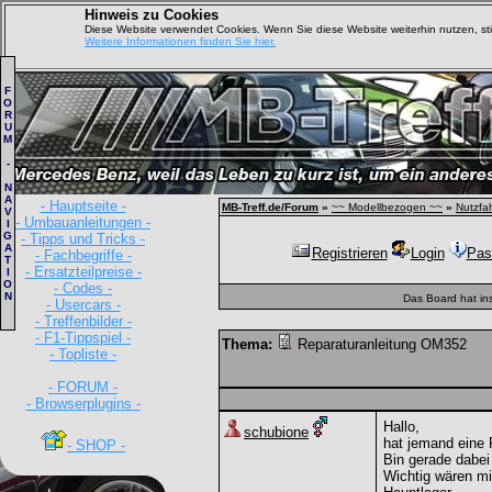
Hinweis zu Cookies
Diese Website verwendet Cookies. Wenn Sie diese Website weiterhin nutzen, s
Weitere Informationen finden Sie hier.
F
O
R
U
M
-
N
A
- Hauptseite -
MB-Treff.de/Forum
»
~~ Modellbezogen ~~
»
Nutzfa
V
- Umbauanleitungen -
I
G
- Tipps und Tricks -
A
Registrieren
Login
Pas
- Fachbegriffe -
T
- Ersatzteilpreise -
I
O
- Codes -
N
Das Board hat in
- Usercars -
- Treffenbilder -
- F1-Tippspiel -
Thema:
Reparaturanleitung OM352
- Topliste -
- FORUM -
- Browserplugins -
Hallo,
schubione
hat jemand eine 
- SHOP -
Bin gerade dabei
Wichtig wären mi