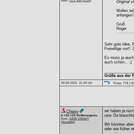
Auto:
CLS 350
(c218)
Original v
Wollen wi
anfangen
Gruß
Roger
Sehr gute Idee, 
Freiwillige vor!! :
Es muss ja auch 
auch schön... ;)
______________
Grüße aus der P
30.06.2021, 11:24 Uhr
Posts: 778
| S
wir haben ja noc
Chipsy
usw. Da brauchts
2.+18.+29.Treffenorganis.
Auto:
S206 C300eT
(Sonstige)
Wir könnten aber
oder wie früher m