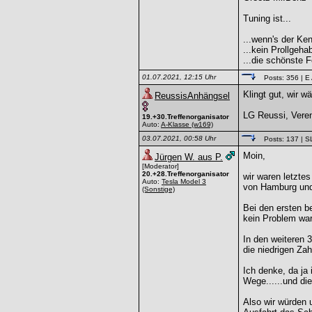
Tuning ist...
...wenn's der Ken
...kein Prollgeha
...die schönste 
01.07.2021, 12:15 Uhr
Posts: 356
| E
Klingt gut, wir w
ReussisAnhängsel
LG Reussi, Vere
19.+30.Treffenorganisator
Auto:
A-Klasse
(w169)
03.07.2021, 00:58 Uhr
Posts: 137
| S
Moin,
Jürgen W. aus P.
[Moderator]
20.+28.Treffenorganisator
wir waren letzte
Auto:
Tesla Model 3
von Hamburg und
(Sonstige)
Bei den ersten b
kein Problem war,
In den weiteren 
die niedrigen Za
Ich denke, da ja
Wege......und die
Also wir würden u