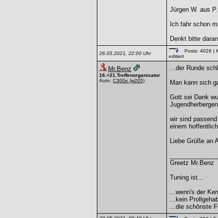
Jürgen W. aus P.
Ich fahr schon ma
Denkt bitte dara
Posts: 4026
| 
26.05.2021, 22:00 Uhr
editiert
...der Runde sch
Mr.Benz
16.+21.Treffenorganisator
Auto:
C300e
(w205)
Man kann sich ga
Gott sei Dank wu
Jugendherbergen 
wir sind passend
einem hoffentlic
Liebe Grüße an A
______________
Greetz Mr.Benz
Tuning ist...
...wenn's der Ken
...kein Prollgeha
...die schönste 