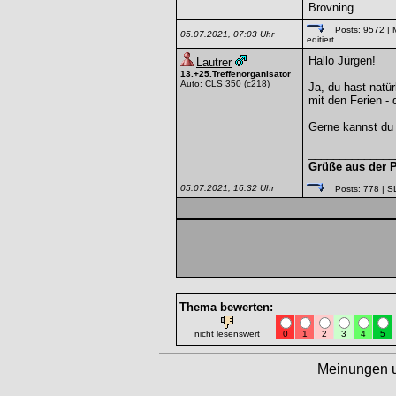
Brovning
Posts: 9572
| 
05.07.2021, 07:03 Uhr
editiert
Hallo Jürgen!
Lautrer
13.+25.Treffenorganisator
Auto:
CLS 350
(c218)
Ja, du hast natür
mit den Ferien -
Gerne kannst du e
______________
Grüße aus der P
05.07.2021, 16:32 Uhr
Posts: 778
| S
Thema bewerten:
nicht lesenswert
0
1
2
3
4
5
Meinungen 