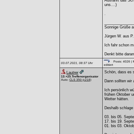
Ausfahrt das Sch
uns....)
.
______________
Sonnige Grüße au
Jürgen W. aus P.
Ich fahr schon ma
Denkt bitte dara
Posts: 4026
| 
03.07.2021, 08:37 Uhr
editiert
Schön, dass es s
Lautrer
13.+25.Treffenorganisator
Auto:
CLS 350
(c218)
Dann sollten wir
Ich persönlich w
frühen Oktober u
Wetter hätten.
Deshalb schlage 
03. bis 05. Sept
17. bis 19. Sept
01. bis 03. Okto