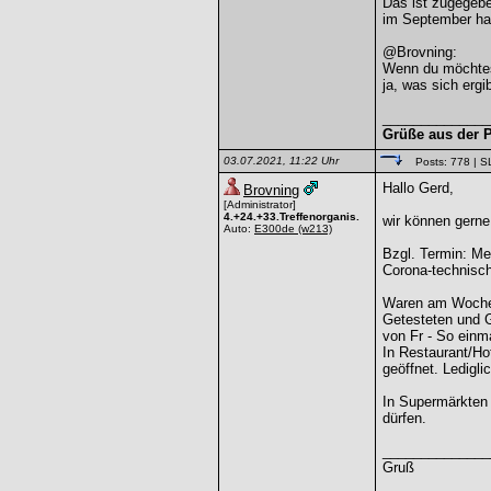
Das ist zugegebe
im September hab
@Brovning:
Wenn du möchtest
ja, was sich ergib
______________
Grüße aus der P
03.07.2021, 11:22 Uhr
Posts: 778
| S
Hallo Gerd,
Brovning
[Administrator]
4.+24.+33.Treffenorganis.
wir können gerne
Auto:
E300de
(w213)
Bzgl. Termin: Me
Corona-technisch 
Waren am Wochene
Getesteten und 
von Fr - So einma
In Restaurant/Ho
geöffnet. Ledigli
In Supermärkten 
dürfen.
______________
Gruß