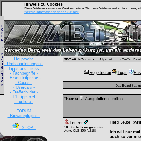
Hinweis zu Cookies
Diese Website verwendet Cookies. Wenn Sie diese Website weiterhin nutzen, s
Weitere Informationen finden Sie hier.
F
O
R
U
M
-
N
A
- Hauptseite -
MB-Treff.de/Forum
»
~~ Allgemein ~~
»
Treffen Bere
V
- Umbauanleitungen -
I
G
- Tipps und Tricks -
A
Registrieren
Login
Pas
- Fachbegriffe -
T
- Ersatzteilpreise -
I
O
- Codes -
N
Das Board hat in
- Usercars -
- Treffenbilder -
- F1-Tippspiel -
Thema:
Ausgefallene Treffen
- Topliste -
- FORUM -
- Browserplugins -
Hallo Leute! :win
Lautrer
- SHOP -
13.+25.Treffenorganisator
Auto:
CLS 350
(c218)
Ich will nur mal
auch so vermiss