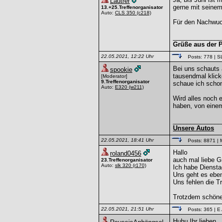
Lautrer
gerne mit seinem
13.+25.Treffenorganisator
Auto:
CLS 350
(c218)
Für den Nachwuch
______________
Grüße aus der P
22.05.2021, 12:22 Uhr
Posts: 778
| S
Bei uns schauts
spookie
tausendmal klick
[Moderator]
9.Treffenorganisator
schaue ich schon
Auto:
E320
(w211)
Wird alles noch 
haben, von einem
______________
Unsere Autos
22.05.2021, 18:41 Uhr
Posts: 8871
| 
Hallo
roland0456
auch mal liebe G
23.Treffenorganisator
Auto:
slk 320
(r170)
Ich habe Diensta
Uns geht es ebe
Uns fehlen die Tr
Trotzdem schöne 
22.05.2021, 21:51 Uhr
Posts: 365
| E
Huhu Ihr lieben,