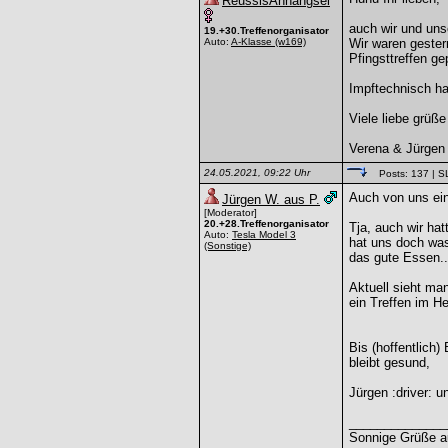
ReussisAnhängsel
auch wir und uns
19.+30.Treffenorganisator
Auto:
A-Klasse
(w169)
Wir waren gester
Pfingsttreffen ge
Impftechnisch ha
Viele liebe grüße
Verena & Jürgen
24.05.2021, 09:22 Uhr
Posts: 137
| S
Auch von uns ein
Jürgen W. aus P.
[Moderator]
20.+28.Treffenorganisator
Tja, auch wir hat
Auto:
Tesla Model 3
hat uns doch was 
(Sonstige)
das gute Essen..
Aktuell sieht ma
ein Treffen im He
Bis (hoffentlich) 
bleibt gesund,
Jürgen :driver: u
______________
Sonnige Grüße au