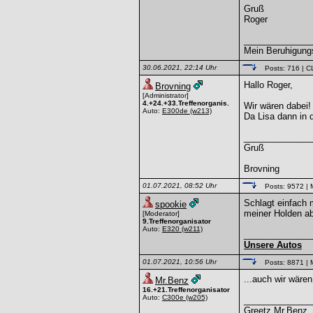
Gruß
Roger
______________
Mein Beruhigungs
30.06.2021, 22:14 Uhr
Posts: 716
| C
Hallo Roger,
Brovning
[Administrator]
4.+24.+33.Treffenorganis.
Wir wären dabei!
Auto:
E300de
(w213)
Da Lisa dann in 
______________
Gruß
Brovning
01.07.2021, 08:52 Uhr
Posts: 9572
| 
Schlagt einfach 
spookie
meiner Holden ab
[Moderator]
9.Treffenorganisator
Auto:
E320
(w211)
______________
Unsere Autos
01.07.2021, 10:56 Uhr
Posts: 8871
| 
...auch wir wären
Mr.Benz
16.+21.Treffenorganisator
Auto:
C300e
(w205)
______________
Greetz Mr.Benz