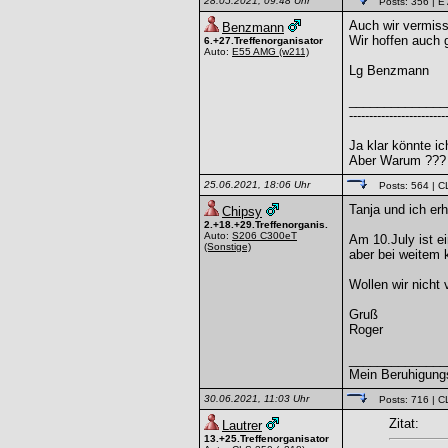
28.05.2021, 09:48 Uhr
Posts: 356
| E
Auch wir vermiss
Benzmann
Wir hoffen auch g
6.+27.Treffenorganisator
Auto:
E55 AMG
(w211)
Lg Benzmann
______________
------------------------
Ja klar könnte ic
Aber Warum ???
25.06.2021, 18:06 Uhr
Posts: 564
| C
Tanja und ich er
Chipsy
2.+18.+29.Treffenorganis.
Auto:
S206 C300eT
Am 10.July ist e
(Sonstige)
aber bei weitem k
Wollen wir nicht
Gruß
Roger
______________
Mein Beruhigungs
30.06.2021, 11:03 Uhr
Posts: 716
| C
Zitat:
Lautrer
13.+25.Treffenorganisator