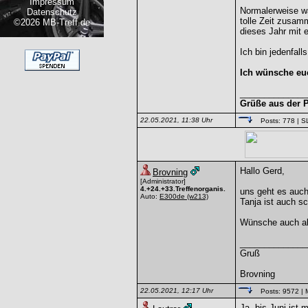
Impressum
Normalerweise wä
Datenschutz
tolle Zeit zusamm
©2026 MB-Treff.de
dieses Jahr mit e
Ich bin jedenfall
Ich wünsche euc
______________
Grüße aus der P
22.05.2021, 11:38 Uhr
Posts: 778
| S
Hallo Gerd,
Brovning
[Administrator]
4.+24.+33.Treffenorganis.
uns geht es auch
Auto:
E300de
(w213)
Tanja ist auch sc
Wünsche auch al
______________
Gruß
Brovning
22.05.2021, 12:17 Uhr
Posts: 9572
| 
Ja, bis Juni ist