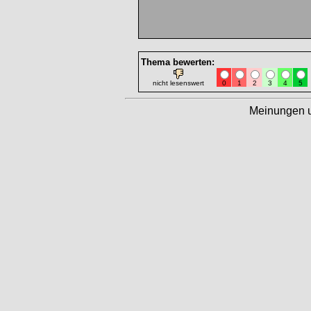
Thema bewerten:
nicht lesenswert
0
1
2
3
4
5
Meinungen 