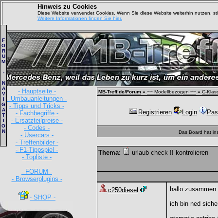
Hinweis zu Cookies
Diese Website verwendet Cookies. Wenn Sie diese Website weiterhin nutzen, s
Weitere Informationen finden Sie hier.
F
O
R
U
M
-
N
A
- Hauptseite -
MB-Treff.de/Forum
»
~~ Modellbezogen ~~
»
C-Klas
V
- Umbauanleitungen -
I
G
- Tipps und Tricks -
A
Registrieren
Login
Pas
- Fachbegriffe -
T
- Ersatzteilpreise -
I
O
- Codes -
N
Das Board hat in
- Usercars -
- Treffenbilder -
- F1-Tippspiel -
Thema:
urlaub check !! kontrolieren
- Topliste -
- FORUM -
- Browserplugins -
hallo zusammen
c250diesel
- SHOP -
ich bin ned sich