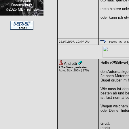
otomatic getribe 
Impressum
Datenschutz
mein hintere achs
©2026 MB-Treff.de
oder kann ich e
25.07.2007, 19:04 Uhr
Posts: 15
| A-K
Hallo c250diesel,
Andretti
7.Treffenorganisator
Auto:
SLK 200k
(r170)
den Automatikget
Je nach Motortem
Bügel drüber im 
Wie nass ist de
besten ab und be
ist fast normal 
Wegen welchem G
oder Deine Hinte
______________
Gruß,
mario