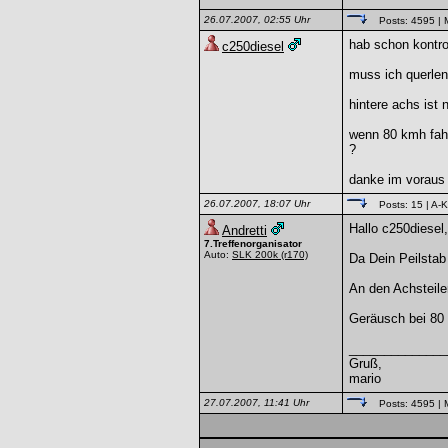
26.07.2007, 02:55 Uhr
Posts: 4595
| 
hab schon kontrol
c250diesel
muss ich querlen
hintere achs ist 
wenn 80 kmh fahr
?
danke im voraus
26.07.2007, 18:07 Uhr
Posts: 15
| A-K
Hallo c250diesel,
Andretti
7.Treffenorganisator
Auto:
SLK 200k
(r170)
Da Dein Peilstab
An den Achsteile
Geräusch bei 80 
______________
Gruß,
mario
27.07.2007, 11:41 Uhr
Posts: 4595
| 