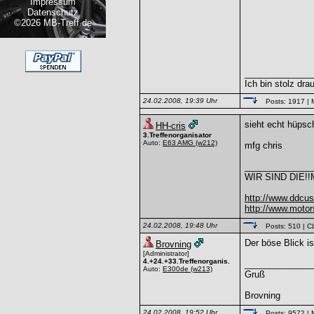
Impressum
Datenschutz
©2026 MB-Treff.de
______________
Ich bin stolz dra
24.02.2008, 19:39 Uhr
Posts: 1917
| 
sieht echt hüpsch 
HH-cris
3.Treffenorganisator
Auto:
E63 AMG
(w212)
mfg chris
______________
WIR SIND DIE!
http://www.ddcu
http://www.moto
24.02.2008, 19:48 Uhr
Posts: 510
| C
Der böse Blick i
Brovning
[Administrator]
4.+24.+33.Treffenorganis.
______________
Auto:
E300de
(w213)
Gruß
Brovning
24.02.2008, 19:52 Uhr
Posts: 9572
| 