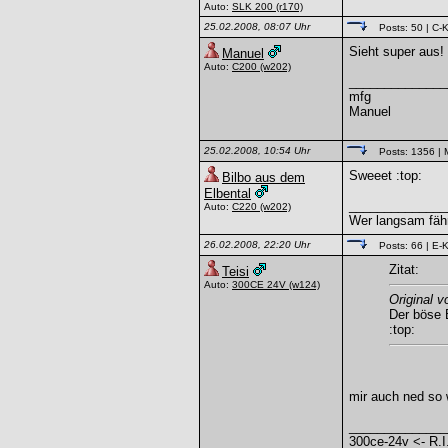
Auto:
SLK 200
(r170)
25.02.2008, 08:07 Uhr
Posts: 50
| C-K
Sieht super aus! 
Manuel
Auto:
C200
(w202)
______________
mfg
Manuel
25.02.2008, 10:54 Uhr
Posts: 1356
| 
Sweeet :top:
Bilbo aus dem
Elbental
______________
Auto:
C220
(w202)
Wer langsam fähr
26.02.2008, 22:20 Uhr
Posts: 66
| E-K
Zitat:
Teisi
Auto:
300CE 24V
(w124)
Original v
Der böse 
:top:
mir auch ned so w
______________
300ce-24v <- R.I