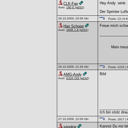
Hey Andy :wink:
CLK-Fan
Auto:
190 E
(w201)
Der Sprinter Luft
26.10.2009, 20:59 Uhr
Posts: 13
| A-K
Freue mich schon
Han Schopp
Auto:
190E 1.8
(w201)
______________
Mein treu
26.10.2009, 21:34 Uhr
Posts: 1223
| 
Bild
AMG-Andy
Auto:
E320 CDI
(w210)
______________
Ich bin stolz dra
27.10.2009, 12:09 Uhr
Posts: 1917
| 
Kannst Du mir bi
spookie