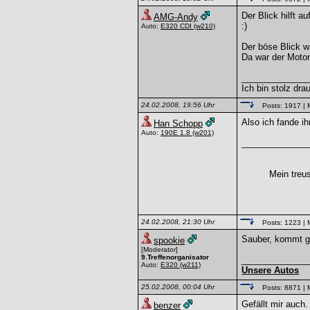
Der Blick hilft a
AMG-Andy
:)
Auto:
E320 CDI
(w210)
Der böse Blick wa
Da war der Motor
______________
Ich bin stolz dra
24.02.2008, 19:56 Uhr
Posts: 1917
| 
Also ich fande ih
Han Schopp
Auto:
190E 1.8
(w201)
______________
Mein treu
24.02.2008, 21:30 Uhr
Posts: 1223
| 
Sauber, kommt gu
spookie
[Moderator]
9.Treffenorganisator
______________
Auto:
E320
(w211)
Unsere Autos
25.02.2008, 00:04 Uhr
Posts: 8871
| 
Gefällt mir auch
benzer