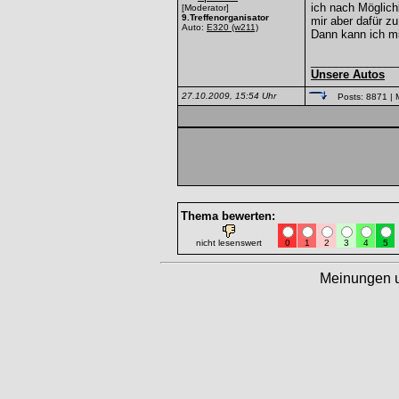
ich nach Möglich
[Moderator]
9.Treffenorganisator
mir aber dafür zu
Auto:
E320
(w211)
Dann kann ich m
______________
Unsere Autos
27.10.2009, 15:54 Uhr
Posts: 8871
| 
Thema bewerten:
nicht lesenswert
0
1
2
3
4
5
Meinungen 