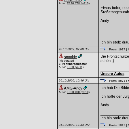
Auto:
E320 CDI
(w210)
Etwas tiefer, neu
Stoßstangenumb
Andy
______________
Ich bin stolz dra
26.10.2009, 07:00 Uhr
Posts: 1917
| 
Die Frontschürz
spookie
schön ;)
[Moderator]
9.Treffenorganisator
Auto:
E320
(w211)
______________
Unsere Autos
26.10.2009, 10:46 Uhr
Posts: 8871
| 
Ich hab Die Bilde
AMG-Andy
Auto:
E320 CDI
(w210)
Ich hoffe der Jü
Andy
______________
Ich bin stolz dra
26.10.2009, 17:33 Uhr
Posts: 1917
| 