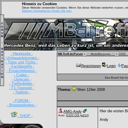
Hinweis zu Cookies
Diese Website verwendet Cookies. Wenn Sie diese Website weiterhin nutzen, s
Weitere Informationen finden Sie hier.
F
O
R
U
M
-
N
A
- Hauptseite -
MB-Treff.de/Forum
»
~~ Modellbezogen ~~
»
200D -
V
- Umbauanleitungen -
I
G
- Tipps und Tricks -
A
Registrieren
Login
Pas
- Fachbegriffe -
T
- Ersatzteilpreise -
I
O
- Codes -
N
Das Board hat in
- Usercars -
- Treffenbilder -
- F1-Tippspiel -
Thema:
Mein 124er 2008
- Topliste -
- FORUM -
- Browserplugins -
Hier die ersten 
AMG-Andy
- SHOP -
Auto:
E320 CDI
(w210)
Andy