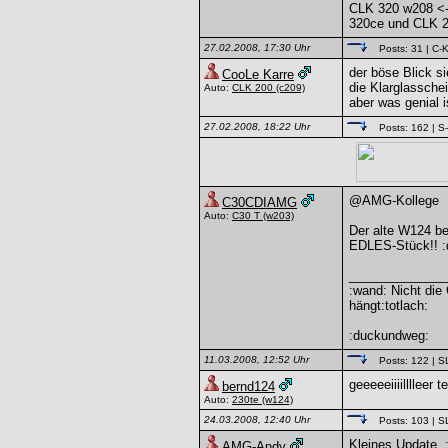
CLK 320 w208 <-
320ce und CLK 
27.02.2008, 17:30 Uhr
Posts: 31
| C-K
der böse Blick s
CooLe Karre
die Klarglasschei
Auto:
CLK 200
(c209)
aber was genial 
27.02.2008, 18:22 Uhr
Posts: 162
| S
@AMG-Kollege
C30CDIAMG
Auto:
C30 T
(w203)
Der alte W124 bek
EDLES-Stück!! :
______________
:wand: Nicht die
hängt:totlach:
:duckundweg:
11.03.2008, 12:52 Uhr
Posts: 122
| S
geeeeeiiiilllleer 
bernd124
Auto:
230te
(w124)
24.03.2008, 12:40 Uhr
Posts: 103
| S
Kleines Update. :
AMG-Andy