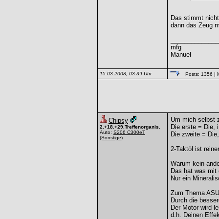
Das stimmt nicht
dann das Zeug m
______________
mfg
Manuel
15.03.2008, 03:39 Uhr
Posts: 1356
| 
Um mich selbst z
Chipsy
Die erste = Die, 
2.+18.+29.Treffenorganis.
Auto:
S206 C300eT
Die zweite = Die,
(Sonstige)
2-Taktöl ist reine
Warum kein ande
Das hat was mit 
Nur ein Mineral
Zum Thema ASU
Durch die besser
Der Motor wird le
d.h. Deinen Effe