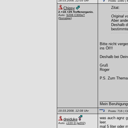
18.03.2008, 22:05 Uhr
Posts: 1080
| 
Zitat:
Chipsy
2.+18.+29.Treffenorganis.
Auto:
S206 C300eT
Original 
(Sonstige)
Aber ande
Deshalb d
bestimmte
Bitte nicht verg
ins Öl!!!
Deshalb bei Dein
Gruß
Roger
P.S. Zum Thema 
______________
Mein Beruhigungs
19.03.2008, 12:08 Uhr
Posts: 716
| C
was auch agnz gut
dreiduke
leer.
Auto:
c220 D
(w202)
mal 5 liter oder 