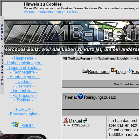
Hinweis zu Cookies
Diese Website verwendet Cookies. Wenn Sie diese Website weiterhin nutzen, s
Weitere Informationen finden Sie hier.
F
O
R
U
M
-
N
A
- Hauptseite -
MB-Treff.de/Forum
»
~~ Technik und Zubehör ~~
»
M
V
- Umbauanleitungen -
I
G
- Tipps und Tricks -
A
Registrieren
Login
Pas
- Fachbegriffe -
T
- Ersatzteilpreise -
I
O
- Codes -
N
Das Board hat in
- Usercars -
- Treffenbilder -
- F1-Tippspiel -
Thema:
Reinigungszusatz
- Topliste -
- FORUM -
- Browserplugins -
Ich hab das erst
Manuel
aber das er jetzt
- SHOP -
Auto:
C200
(w202)
Grund gemacht da
150000km ist es