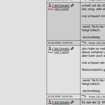
scheiß auf die 
C30CDIAMG
das zeug, oder 
Auto:
C30 T
(w203)
mal schauen! ich
______________
:wand: Nicht die
hängt:totlach:
:duckundweg:
10.03.2008, 13:35 Uhr
Posts: 122
| S
also habe es mal
C30CDIAMG
diesel verfahren
Auto:
C30 T
(w203)
aber kann auch al
mal schauen wie e
Wahrscheinlich ga
______________
:wand: Nicht die
hängt:totlach:
:duckundweg:
10.03.2008, 18:00 Uhr
Posts: 122
| S
Es war der 11. M
C30CDIAMG