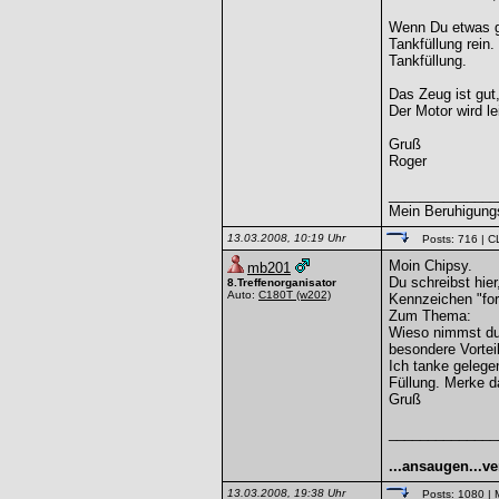
Wenn Du etwas gu
Tankfüllung rein
Tankfüllung.
Das Zeug ist gut,
Der Motor wird le
Gruß
Roger
______________
Mein Beruhigungs
13.03.2008, 10:19 Uhr
Posts: 716
| C
Moin Chipsy.
mb201
Du schreibst hie
8.Treffenorganisator
Auto:
C180T
(w202)
Kennzeichen "for
Zum Thema:
Wieso nimmst du
besondere Vortei
Ich tanke gelege
Füllung. Merke d
Gruß
______________
...ansaugen...ve
13.03.2008, 19:38 Uhr
Posts: 1080
| 