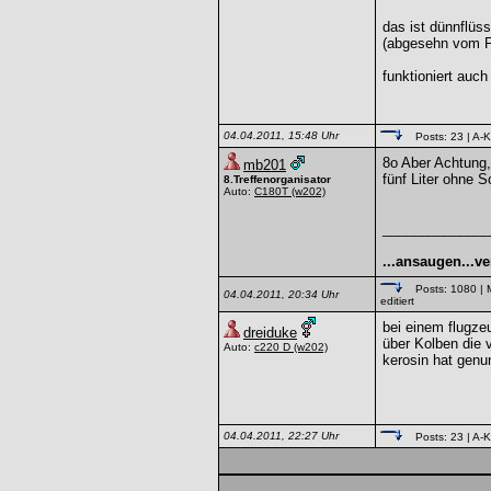
das ist dünnflüss
(abgesehn vom Fe
funktioniert auc
04.04.2011, 15:48 Uhr
Posts: 23
| A-K
8o Aber Achtung,
mb201
fünf Liter ohne
8.Treffenorganisator
Auto:
C180T
(w202)
______________
...ansaugen...ve
Posts: 1080
| 
04.04.2011, 20:34 Uhr
editiert
bei einem flugze
dreiduke
über Kolben die 
Auto:
c220 D
(w202)
kerosin hat genu
04.04.2011, 22:27 Uhr
Posts: 23
| A-K