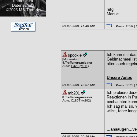
Impressum
______________
Datenschutz
mfg
©2026 MB-Treff.de
Manuel
09.03.2008, 16:46 Uhr
Posts: 1356
| 
Ich kann mir das 
spookie
Geldmacherei ist
[Moderator]
9.Treffenorganisator
alten auch regel
Auto:
E320
(w211)
______________
Unsere Autos
09.03.2008, 18:07 Uhr
Posts: 8871
| 
Ich probiere der
mb201
Reaktionen in Pun
8.Treffenorganisator
Auto:
C180T
(w202)
beobachten konnt
Ich sag mal so, 
willst, fahre la
______________
...ansaugen...ve
09.03.2008, 20:59 Uhr
Posts: 1080
| 