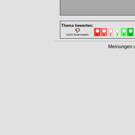
Thema bewerten:
nicht lesenswert
0
1
2
3
4
5
Meinungen 