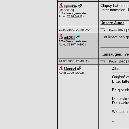
Chipsy hat einen
spookie
unter normalen U
[Moderator]
9.Treffenorganisator
Auto:
E320
(w211)
______________
Unsere Autos
13.03.2008, 23:18 Uhr
Posts: 8871
| 
...er kriegt nen 
mb201
8.Treffenorganisator
Auto:
C180T
(w202)
______________
...ansaugen...ve
14.03.2008, 20:40 Uhr
Posts: 1080
| 
Zitat:
Manuel
Auto:
C200
(w202)
Original v
Bitte, bitte
Es gibt e
Die erste 
Die zweite
Wie auch i
...