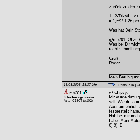
Zurück zu den K
1L 2-Taktöl = ca
= 1,5€ / 1,2€ pro
Was hat Dein Sto
@mb201: Öl zu 
Was bei Dir wicht
recht schnell neg
Gruß
Roger
______________
Mein Beruhigungs
18.03.2008, 18:37 Uhr
Posts: 716
| C
@ Chipsy:
mb201
Mir wurde dazu g
8.Treffenorganisator
Auto:
C180T
(w202)
soll. Wie du ja a
Aber um ehrlich 
festgestellt habe
Hab bei mir noch
habe. Mein Motor
8) 8) :D
______________