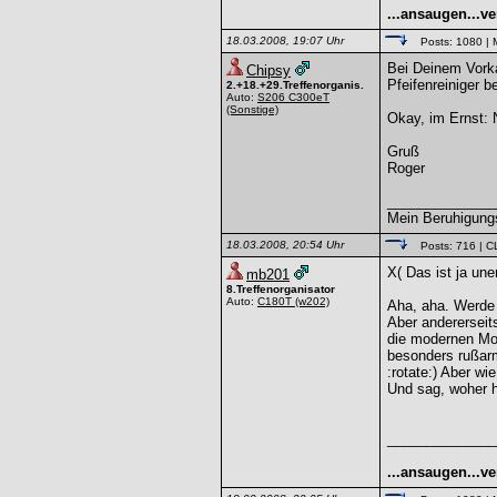
...ansaugen...ve
18.03.2008, 19:07 Uhr
Posts: 1080
| 
Bei Deinem Vorka
Chipsy
Pfeifenreiniger be
2.+18.+29.Treffenorganis.
Auto:
S206 C300eT
(Sonstige)
Okay, im Ernst: 
Gruß
Roger
______________
Mein Beruhigungs
18.03.2008, 20:54 Uhr
Posts: 716
| C
X( Das ist ja une
mb201
8.Treffenorganisator
Auto:
C180T
(w202)
Aha, aha. Werde 
Aber andererseit
die modernen Mo
besonders rußarm
:rotate:) Aber wie
Und sag, woher h
______________
...ansaugen...ve