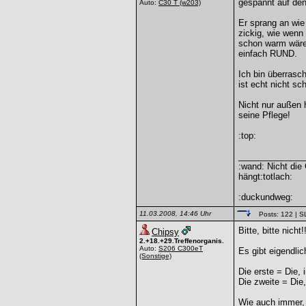
gespannt auf den
Auto:
C30 T
(w203)
Er sprang an wie 
zickig, wie wenn 
schon warm wäre.
einfach RUND.
Ich bin überrasc
ist echt nicht sc
Nicht nur außen 
seine Pflege!
:top:
______________
:wand: Nicht die
hängt:totlach:
:duckundweg:
11.03.2008, 14:46 Uhr
Posts: 122
| S
Bitte, bitte nicht!!
Chipsy
2.+18.+29.Treffenorganis.
Auto:
S206 C300eT
Es gibt eigendli
(Sonstige)
Die erste = Die, 
Die zweite = Die,
Wie auch immer, a