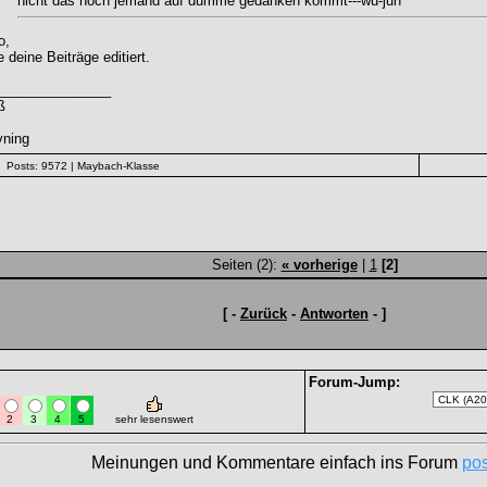
nicht das noch jemand auf dumme gedanken kommt---wu-jun
o,
 deine Beiträge editiert.
_______________
ß
vning
Posts: 9572
| Maybach-Klasse
Seiten (2):
« vorherige
|
1
[2]
[ -
Zurück
-
Antworten
- ]
Forum-Jump:
2
3
4
5
sehr lesenswert
Meinungen und Kommentare einfach ins Forum
po