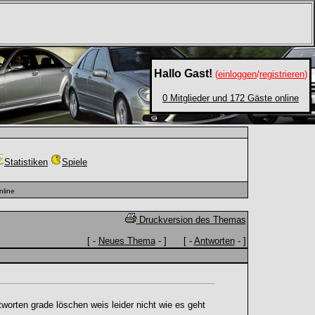
Hallo Gast!
(
einloggen
/
registrieren
)
0 Mitglieder und 172 Gäste online
Statistiken
Spiele
nline
Druckversion des Themas
[ -
Neues Thema
- ] [ -
Antworten
- ]
worten grade löschen weis leider nicht wie es geht