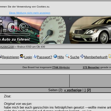
timmen Sie der Verwendung von Cookies zu.
Diese Meldung nicht mehr anzeigen
(A208/C208)
»
Brabus ESD am Clk 430
Registrieren
Login
Passwort?
Hilfe
Suche
Memberherkunft
Das Board hat insgesamt:
7744
Mitglieder
172 Besucher
gerade o
Seiten (2):
« vorherige
|
1
[2]
Zitat:
Original von wu-jun:
habe mich bei euch ganzschön ins fettnäpfchen gesetzt ---wollte meine ant