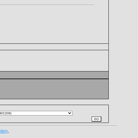
sten
.