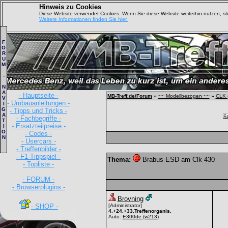
Hinweis zu Cookies
Diese Website verwendet Cookies. Wenn Sie diese Website weiterhin nutzen, s
Weitere Informationen finden Sie hier.
F
O
R
U
M
-
N
A
- Hauptseite -
MB-Treff.de/Forum
»
~~ Modellbezogen ~~
»
CLK 
V
- Umbauanleitungen -
I
G
- Tipps und Tricks -
A
- Fachbegriffe -
T
- Ersatzteilpreise -
I
O
- Codes -
N
- Usercars -
- Treffenbilder -
- F1-Tippspiel -
Thema:
Brabus ESD am Clk 430
- Topliste -
- FORUM -
- Browserplugins -
Brovning
- SHOP -
[Administrator]
4.+24.+33.Treffenorganis.
Auto:
E300de
(w213)