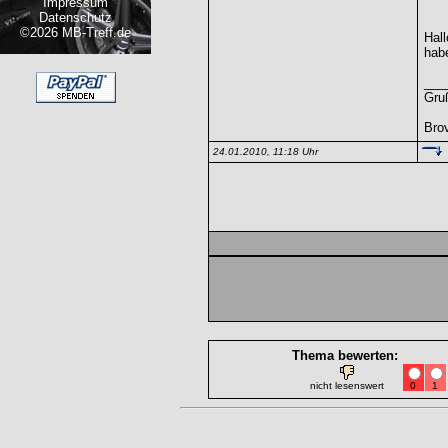
Impressum
Datenschutz
©2026 MB-Treff.de
Hall
habe
___
Gru
Bro
24.01.2010, 11:18 Uhr
Thema bewerten:
nicht lesenswert
0
1