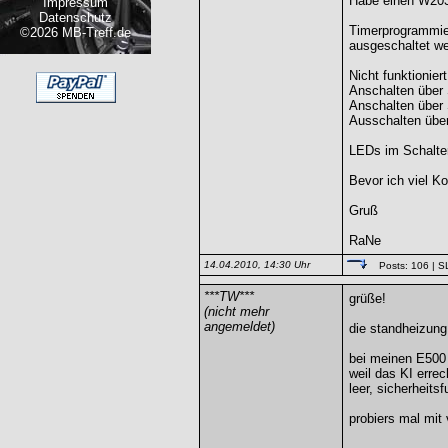
Habe einen W203 
Impressum
Datenschutz
Timerprogrammier
©2026 MB-Treff.de
ausgeschaltet we
Nicht funktioniert
Anschalten über
Anschalten über 
Ausschalten über
LEDs im Schalte
Bevor ich viel Ko
Gruß
RaNe
14.04.2010, 14:30 Uhr
Posts: 106
| S
***TW***
grüße!
(nicht mehr
angemeldet)
die standheizung 
bei meinen E500 i
weil das KI erre
leer, sicherheitsf
probiers mal mit 