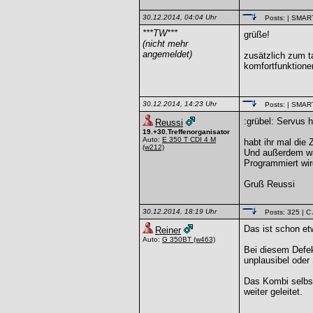
30.12.2014, 04:04 Uhr
Posts:
| SMAR
***TW***
grüße!
(nicht mehr
angemeldet)
zusätzlich zum ta
komfortfunktionen
30.12.2014, 14:23 Uhr
Posts:
| SMAR
:grübel: Servus ha
Reussi
19.+30.Treffenorganisator
Auto:
E 350 T CDI 4 M
habt ihr mal die 
(w212)
Und außerdem war
Programmiert wir
Gruß Reussi
30.12.2014, 18:19 Uhr
Posts: 325
| C
Das ist schon et
Reiner
Auto:
G 350BT
(w463)
Bei diesem Defe
unplausibel oder
Das Kombi selbst
weiter geleitet.
______________