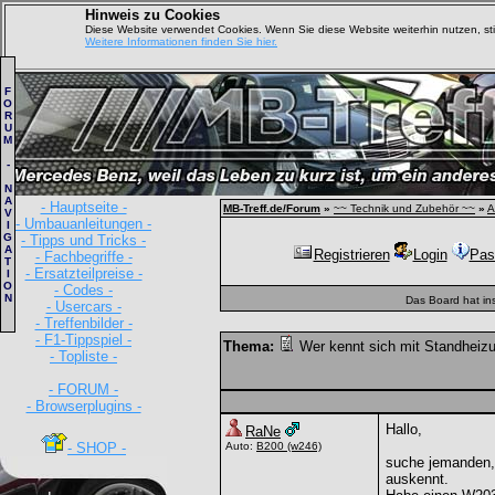
Hinweis zu Cookies
Diese Website verwendet Cookies. Wenn Sie diese Website weiterhin nutzen, s
Weitere Informationen finden Sie hier.
F
O
R
U
M
-
N
A
- Hauptseite -
MB-Treff.de/Forum
»
~~ Technik und Zubehör ~~
»
A
V
- Umbauanleitungen -
I
G
- Tipps und Tricks -
A
Registrieren
Login
Pas
- Fachbegriffe -
T
- Ersatzteilpreise -
I
O
- Codes -
N
Das Board hat in
- Usercars -
- Treffenbilder -
- F1-Tippspiel -
Thema:
Wer kennt sich mit Standheiz
- Topliste -
- FORUM -
- Browserplugins -
Hallo,
RaNe
- SHOP -
Auto:
B200
(w246)
suche jemanden, 
auskennt.