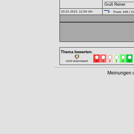
Gruß Reiner
03.01.2015, 12:00 Uhr
Posts: 646
| C
Thema bewerten:
nicht lesenswert
0
1
2
3
4
5
Meinungen 