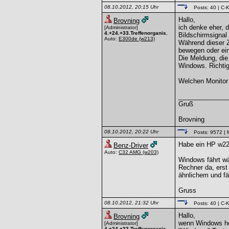
08.10.2012, 20:15 Uhr
Posts: 40
| C-K
Hallo,
Brovning
ich denke eher, 
[Administrator]
4.+24.+33.Treffenorganis.
Bildschirmsigna
Auto:
E300de
(w213)
Während dieser Z
bewegen oder ein
Die Meldung, die
Windows. Richti
Welchen Monitor
______________
Gruß
Brovning
08.10.2012, 20:22 Uhr
Posts: 9572
| 
Habe ein HP w22
Benz-Driver
Auto:
C32 AMG
(w203)
Windows fährt wä
Rechner da, erst
ähnlichem und fä
Gruss
08.10.2012, 21:32 Uhr
Posts: 40
| C-K
Hallo,
Brovning
wenn Windows ho
[Administrator]
4.+24.+33.Treffenorganis.