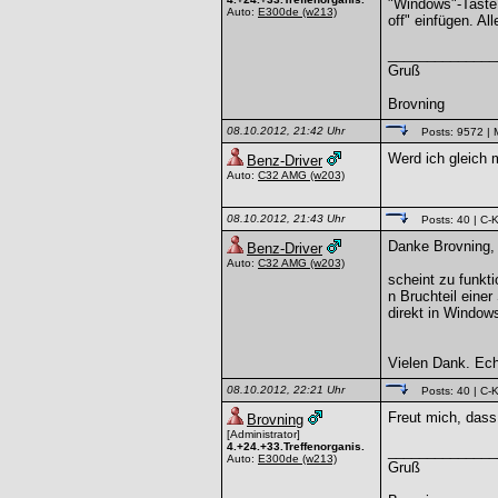
"Windows"-Taste
Auto:
E300de
(w213)
off" einfügen. Al
______________
Gruß
Brovning
08.10.2012, 21:42 Uhr
Posts: 9572
| 
Werd ich gleich 
Benz-Driver
Auto:
C32 AMG
(w203)
08.10.2012, 21:43 Uhr
Posts: 40
| C-K
Danke Brovning,
Benz-Driver
Auto:
C32 AMG
(w203)
scheint zu funkti
n Bruchteil eine
direkt in Windows
Vielen Dank. Ec
08.10.2012, 22:21 Uhr
Posts: 40
| C-K
Freut mich, dass
Brovning
[Administrator]
4.+24.+33.Treffenorganis.
______________
Auto:
E300de
(w213)
Gruß