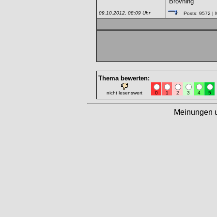
Brovning
09.10.2012, 08:09 Uhr
Posts: 9572
| 
Thema bewerten:
nicht lesenswert
0
1
2
3
4
5
Meinungen 