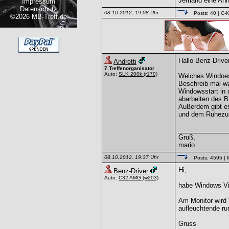
Jemand eine Ahn
Impressum
Datenschutz
08.10.2012, 19:08 Uhr
Posts: 40
| C-K
©2026 MB-Treff.de
Hallo Benz-Driver
Andretti
7.Treffenorganisator
Auto:
SLK 200k
(r170)
Welches Windoe
Beschreib mal w
Windowsstart in 
abarbeiten des B
Außerdem gibt es
und dem Ruhezus
______________
Gruß,
mario
08.10.2012, 19:37 Uhr
Posts: 4595
| 
Hi,
Benz-Driver
Auto:
C32 AMG
(w203)
habe Windows V
Am Monitor wird 
aufleuchtende r
Gruss