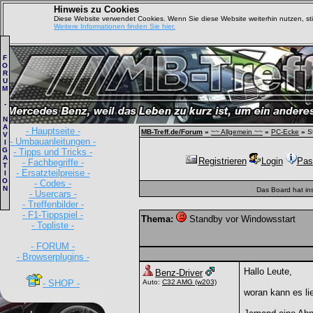
Hinweis zu Cookies
Diese Website verwendet Cookies. Wenn Sie diese Website weiterhin nutzen, s
Weitere Informationen finden Sie hier.
F
O
R
U
M
-
N
A
- Hauptseite -
MB-Treff.de/Forum
»
~~ Allgemein ~~
»
PC-Ecke
»
St
V
- Umbauanleitungen -
I
G
- Tipps und Tricks -
A
Registrieren
Login
Pas
- Fachbegriffe -
T
- Ersatzteilpreise -
I
O
- Codes -
N
Das Board hat in
- Usercars -
- Treffenbilder -
- F1-Tippspiel -
Thema:
Standby vor Windowsstart
- Topliste -
- FORUM -
- Browserplugins -
Hallo Leute,
Benz-Driver
- SHOP -
Auto:
C32 AMG
(w203)
woran kann es l