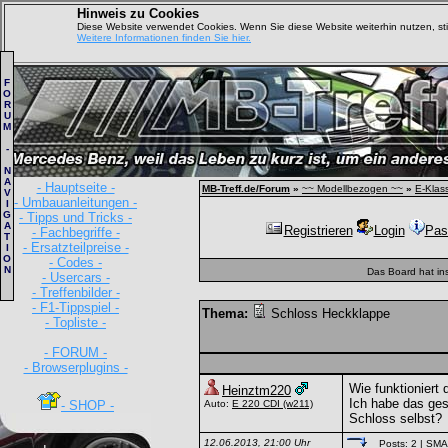
Hinweis zu Cookies
Diese Website verwendet Cookies. Wenn Sie diese Website weiterhin nutzen, s
Weitere Informationen finden Sie hier.
F
O
R
U
M
-
N
A
- Hauptseite -
MB-Treff.de/Forum
»
~~ Modellbezogen ~~
»
E-Klas
V
- Umbauanleitungen -
I
G
- Tipps und Tricks -
A
Registrieren
Login
Pas
- Fachbegriffe -
T
- Ersatzteilpreise -
I
O
- Codes -
N
Das Board hat in
- Usercars -
- Treffenbilder -
- F1-Tippspiel -
Thema:
Schloss Heckklappe
- Topliste -
- FORUM -
- Browserplugins -
Wie funktioniert
Heinztm220
Ich habe das ges
- SHOP -
Auto:
E 220 CDI
(w211)
Schloss selbst?
12.06.2013, 21:00 Uhr
Posts: 2
| SM