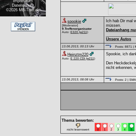
Impressum
Datenschutz
©2026 MB-Treff.de
Ich hab Dir mal 
spookie
müssen.
[Moderator]
9.Treffenorganisator
Dateianhang nur 
Auto:
E320
(w211)
______________
Unsere Autos
13.06.2013, 00:13 Uhr
Posts: 8871
| 
Spookie, ich dank
Heinztm220
Auto:
E 220 CDI
(w211)
Den Heckdeckelgr
nicht erkennen, w
13.06.2013, 08:08 Uhr
Posts: 2
| SM
Thema bewerten:
nicht lesenswert
0
1
2
3
4
5