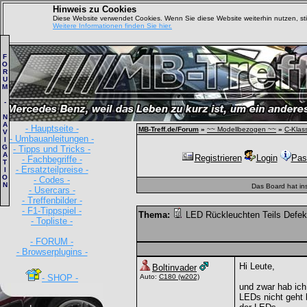
Hinweis zu Cookies
Diese Website verwendet Cookies. Wenn Sie diese Website weiterhin nutzen, s
Weitere Informationen finden Sie hier.
F
O
R
U
M
-
N
A
- Hauptseite -
MB-Treff.de/Forum
»
~~ Modellbezogen ~~
»
C-Klas
V
- Umbauanleitungen -
I
G
- Tipps und Tricks -
A
Registrieren
Login
Pas
- Fachbegriffe -
T
- Ersatzteilpreise -
I
O
- Codes -
N
Das Board hat in
- Usercars -
- Treffenbilder -
- F1-Tippspiel -
Thema:
LED Rückleuchten Teils Defek
- Topliste -
- FORUM -
- Browserplugins -
Hi Leute,
Boltinvader
- SHOP -
Auto:
C180
(w202)
und zwar hab ich
LEDs nicht geht 