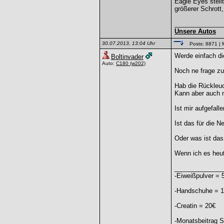
Eagle Eyes stell
größerer Schrott,
______________
Unsere Autos
30.07.2013, 13:04 Uhr
Posts: 8871
| 
Werde einfach di
Boltinvader
Auto:
C180
(w202)
Noch ne frage z
Hab die Rückleuc
Kann aber auch n
Ist mir aufgefa
Ist das für die N
Oder was ist das
Wenn ich es heut
______________
-Eiweißpulver = 
-Handschuhe = 
-Creatin = 20€
-Monatsbeitrag S