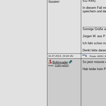
512 KBs).
(Sonstige)
In diesem Fall mu
speichern und d
______________
Sonnige Grüße au
Jürgen W. aus P.
Ich fahr schon ma
Denkt bitte dara
31.07.2013, 23:44 Uhr
Posts: 4026
| 
So jetzt müsste 
Boltinvader
Auto:
C180
(w202)
Hab leider kein 