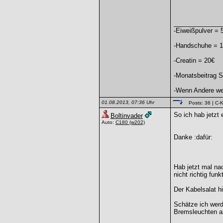
______________
-Eiweißpulver = 
-Handschuhe = 
-Creatin = 20€
-Monatsbeitrag S
-Wenn Andere weg
01.08.2013, 07:36 Uhr
Posts: 36
| C-K
So ich hab jetzt
Boltinvader
Auto:
C180
(w202)
Danke :dafür:
Hab jetzt mal na
nicht richtig funk
Der Kabelsalat h
Schätze ich werd
Bremsleuchten a