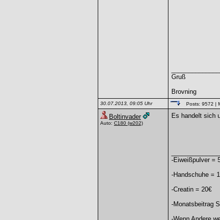
______________
Gruß
Brovning
30.07.2013, 09:05 Uhr
Posts: 9572
| 
Es handelt sich
Boltinvader
Auto:
C180
(w202)
______________
-Eiweißpulver = 
-Handschuhe = 
-Creatin = 20€
-Monatsbeitrag S
-Wenn Andere weg