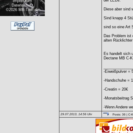
der LEDs.
Impressum
Datenschutz
Diese aber sind 
©2026 MB-Treff.de
Sind knapp 4 Stü
sind so eine Art
Das Problem ist 
alten Rücklichte
Es handelt sich 
Dectane MB C-K
______________
-Eiweißpulver = 
-Handschuhe = 
-Creatin = 20€
-Monatsbeitrag S
-Wenn Andere weg
29.07.2013, 14:56 Uhr
Posts: 36
| C-K