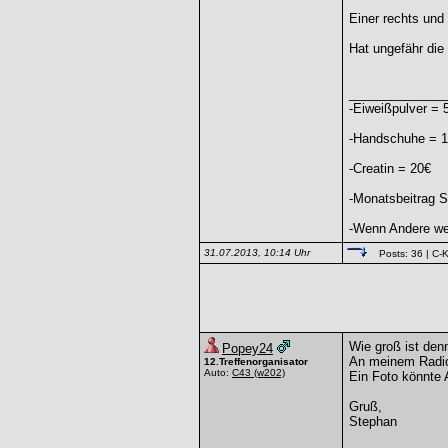
Einer rechts und 
Hat ungefähr die
______________
-Eiweißpulver = 
-Handschuhe = 
-Creatin = 20€
-Monatsbeitrag S
-Wenn Andere weg
31.07.2013, 10:14 Uhr
Posts: 36
| C-K
Wie groß ist denn
Popey24
An meinem Radio 
12.Treffenorganisator
Auto:
C43
(w202)
Ein Foto könnte 
Gruß,
Stephan