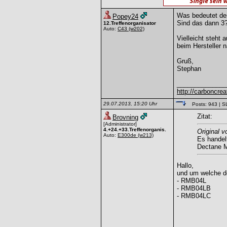
Was bedeutet den
Popey24
Sind das dann 3
12.Treffenorganisator
Auto:
C43
(w202)
Vielleicht steht 
beim Hersteller 
Gruß,
Stephan
______________
http://carboncreat
29.07.2013, 15:20 Uhr
Posts: 943
| S
Zitat:
Brovning
[Administrator]
4.+24.+33.Treffenorganis.
Original v
Auto:
E300de
(w213)
Es handel
Dectane 
Hallo,
und um welche d
- RMB04L
- RMB04LB
- RMB04LC