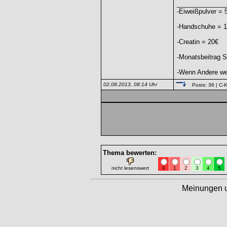
______________
-Eiweißpulver = 
-Handschuhe = 
-Creatin = 20€
-Monatsbeitrag S
-Wenn Andere weg
02.08.2013, 08:14 Uhr
Posts: 36
| C-K
Thema bewerten:
nicht lesenswert
0
1
2
3
4
5
Meinungen 