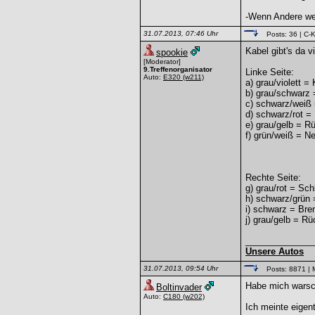
-Wenn Andere weg
31.07.2013, 07:46 Uhr
Posts: 36
| C-K
Kabel gibt's da 
spookie
[Moderator]
9.Treffenorganisator
Linke Seite:
Auto:
E320
(w211)
a) grau/violett =
b) grau/schwarz 
c) schwarz/weiß 
d) schwarz/rot =
e) grau/gelb = Rü
f) grün/weiß = N
Rechte Seite:
g) grau/rot = Sch
h) schwarz/grün 
i) schwarz = Bre
j) grau/gelb = Rü
______________
Unsere Autos
31.07.2013, 09:54 Uhr
Posts: 8871
| 
Habe mich warsch
Boltinvader
Auto:
C180
(w202)
Ich meinte eigen