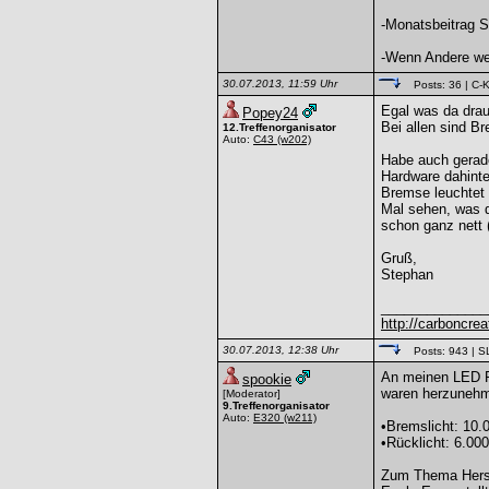
-Monatsbeitrag S
-Wenn Andere weg
30.07.2013, 11:59 Uhr
Posts: 36
| C-K
Egal was da drau
Popey24
Bei allen sind B
12.Treffenorganisator
Auto:
C43
(w202)
Habe auch gerade
Hardware dahinter
Bremse leuchtet 
Mal sehen, was de
schon ganz nett (
Gruß,
Stephan
______________
http://carboncreat
30.07.2013, 12:38 Uhr
Posts: 943
| S
An meinen LED R
spookie
waren herzuneh
[Moderator]
9.Treffenorganisator
Auto:
E320
(w211)
•Bremslicht: 10.
•Rücklicht: 6.000
Zum Thema Herst