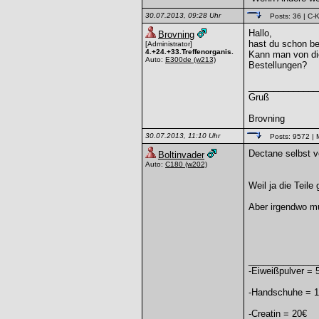
30.07.2013, 09:28 Uhr
Posts: 36
| C-K
Hallo,
Brovning
hast du schon be
[Administrator]
4.+24.+33.Treffenorganis.
Kann man von die
Auto:
E300de
(w213)
Bestellungen?
______________
Gruß
Brovning
30.07.2013, 11:10 Uhr
Posts: 9572
| 
Dectane selbst ve
Boltinvader
Auto:
C180
(w202)
Weil ja die Teil
Aber irgendwo mu
______________
-Eiweißpulver = 
-Handschuhe = 
-Creatin = 20€