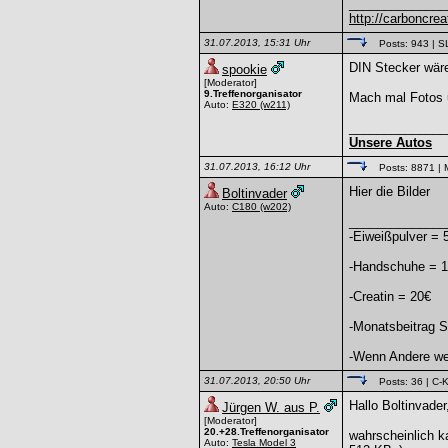
______________
http://carboncreat
31.07.2013, 15:31 Uhr
Posts: 943
| S
DIN Stecker wäre
spookie
[Moderator]
9.Treffenorganisator
Mach mal Fotos un
Auto:
E320
(w211)
______________
Unsere Autos
31.07.2013, 16:12 Uhr
Posts: 8871
| 
Hier die Bilder
Boltinvader
Auto:
C180
(w202)
______________
-Eiweißpulver = 
-Handschuhe = 
-Creatin = 20€
-Monatsbeitrag S
-Wenn Andere weg
31.07.2013, 20:50 Uhr
Posts: 36
| C-K
Hallo Boltinvader
Jürgen W. aus P.
[Moderator]
20.+28.Treffenorganisator
wahrscheinlich ka
Auto:
Tesla Model 3