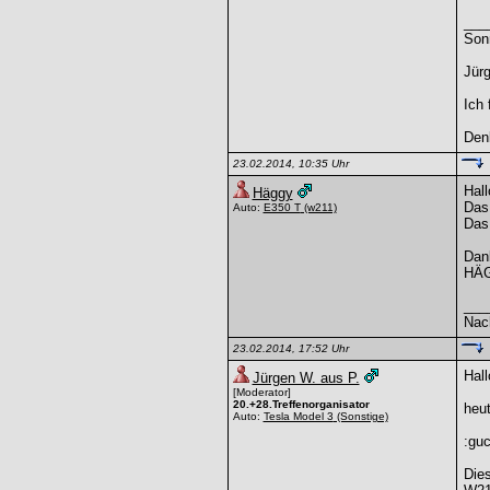
___
Son
Jürg
Ich 
Denk
23.02.2014, 10:35 Uhr
Hall
Häggy
Das 
Auto:
E350 T
(w211)
Das 
Dan
HÄ
___
Nac
23.02.2014, 17:52 Uhr
Hall
Jürgen W. aus P.
[Moderator]
20.+28.Treffenorganisator
heut
Auto:
Tesla Model 3
(Sonstige)
:gu
Dies