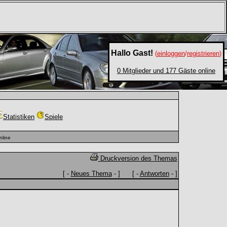
Hallo Gast!
(
einloggen
/
registrieren
)
0 Mitglieder und 177 Gäste online
Statistiken
Spiele
nline
Druckversion des Themas
[ -
Neues Thema
- ] [ -
Antworten
- ]