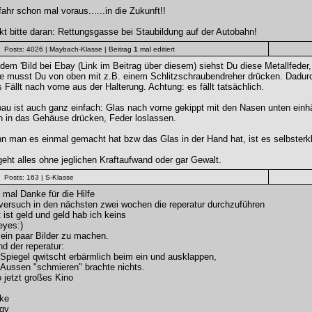
fahr schon mal voraus......in die Zukunft!!
t bitte daran: Rettungsgasse bei Staubildung auf der Autobahn!
Posts: 4026
| Maybach-Klasse
| Beitrag
1
mal editiert
dem 'Bild bei Ebay (Link im Beitrag über diesem) siehst Du diese Metallfeder
 musst Du von oben mit z.B. einem Schlitzschraubendreher drücken. Dadurch 
 Fällt nach vorne aus der Halterung. Achtung: es fällt tatsächlich.
au ist auch ganz einfach: Glas nach vorne gekippt mit den Nasen unten ein
n in das Gehäuse drücken, Feder loslassen.
 man es einmal gemacht hat bzw das Glas in der Hand hat, ist es selbsterk
eht alles ohne jeglichen Kraftaufwand oder gar Gewalt.
Posts: 163
| S-Klasse
 mal Danke für die Hilfe
versuch in den nächsten zwei wochen die reperatur durchzuführen
t ist geld und geld hab ich keins
leyes:)
ein paar Bilder zu machen.
d der reperatur:
Spiegel qwitscht erbärmlich beim ein und ausklappen,
Aussen "schmieren" brachte nichts.
 jetzt großes Kino
ke
gy