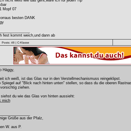
ch nicht weiß wie das geht,wäre ich für jeden Tip
kbar
1 Mopf 07
vorraus besten DANK
gy
_______________
h fest kommt weich,und dann ab
Posts: 46
| C-Klasse
o Häggy,
it ich weiß, ist das Glas nur in den Verstellmechanismuss reingeklipst.
 Spiegel auf "Blick nach hinten unten" stellen, so dass du die oberen Rastna
vorsichtig ziehen.
 siehst du wie das Glas von hinten aussieht:
k mich
_______________
nige Grüße aus der Pfalz,
en W. aus P.