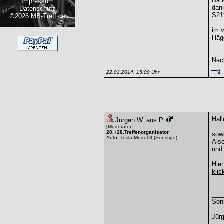
Da i
Impressum
dan
Datenschutz
S21
©2026 MB-Treff.de
im 
Häg
___
Nac
22.02.2014, 15:00 Uhr
Hall
Jürgen W. aus P.
[Moderator]
20.+28.Treffenorganisator
sowe
Auto:
Tesla Model 3
(Sonstige)
Also
und 
Hier
klic
___
Son
Jürg