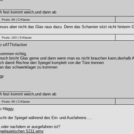
_______________
h fest kommt weich,und dann ab
Posts: 46
| C-Klasse
uss aber nicht das Glas raus dazu. Denn das Scharnier sitzt nicht hinterm G
Posts: 163
| S-Klasse
o sATTIsfaction
kommen richtig,
noch bricht Glas gerne und dann wenn man es nicht brauchen kann,deshalb
ch damit Rechne den Spiegel komplett von der Türe trennen
an das schwenklager zu kommen
gy
_______________
h fest kommt weich,und dann ab
Posts: 46
| C-Klasse
o Häggy,
scht der Spiegel während des Ein- und Ausfahrens.....
...oder nachdem er ausgefahren ist?
egelquietschen S211.wmv