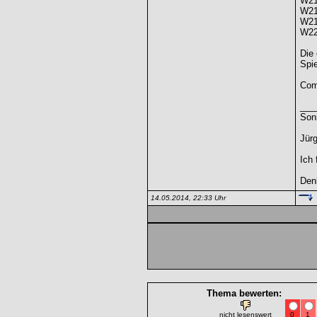
W21
W21
W21
W22
Die
Spi
Comi
___
Son
Jürg
Ich 
Denk
14.05.2014, 22:33 Uhr
Thema bewerten:
nicht lesenswert
0
1