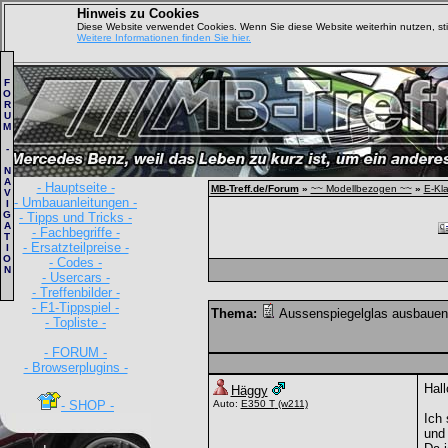
Hinweis zu Cookies
Diese Website verwendet Cookies. Wenn Sie diese Website weiterhin nutzen, s
Weitere Informationen finden Sie hier.
F
O
R
U
M
-
N
A
- Hauptseite -
MB-Treff.de/Forum
»
~~ Modellbezogen ~~
»
E-Kl
V
- Umbauanleitungen -
I
G
- Tipps und Tricks -
A
- Fachbegriffe -
T
- Ersatzteilpreise -
I
O
- Codes -
N
- Usercars -
- Treffenbilder -
- F1-Tippspiel -
Thema:
Aussenspiegelglas ausbauen
- Topliste -
- FORUM -
- Browserplugins -
Hal
Häggy
- SHOP -
Auto:
E350 T
(w211)
Ich 
und