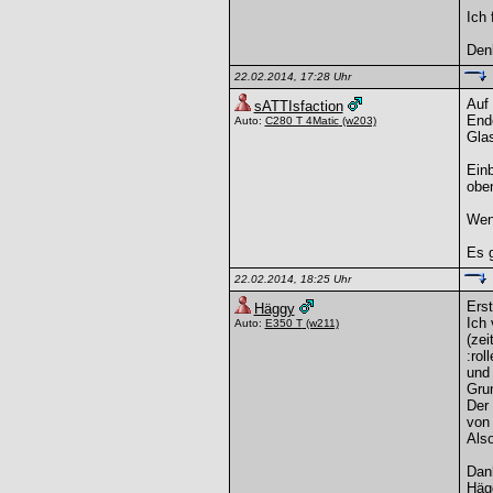
Ich 
Denk
22.02.2014, 17:28 Uhr
Auf 
sATTIsfaction
Ende
Auto:
C280 T 4Matic
(w203)
Glas
Einb
obe
Wenn
Es g
22.02.2014, 18:25 Uhr
Erst
Häggy
Ich 
Auto:
E350 T
(w211)
(zei
:rol
und 
Grun
Der 
von 
Also
Dan
Häg