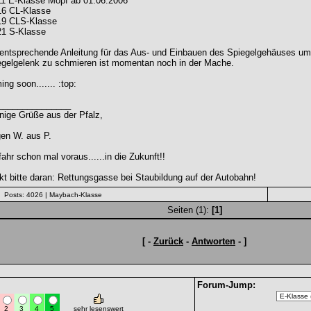
1 E-Klasse Mopf ab 01.06.2006
6 CL-Klasse
9 CLS-Klasse
1 S-Klasse
 entsprechende Anleitung für das Aus- und Einbauen des Spiegelgehäuses um
egelgelenk zu schmieren ist momentan noch in der Mache.
ng soon....... :top:
_______________
nige Grüße aus der Pfalz,
en W. aus P.
fahr schon mal voraus......in die Zukunft!!
t bitte daran: Rettungsgasse bei Staubildung auf der Autobahn!
Posts: 4026
| Maybach-Klasse
Seiten (1):
[1]
[ -
Zurück
-
Antworten
- ]
Forum-Jump:
2
3
4
5
sehr lesenswert