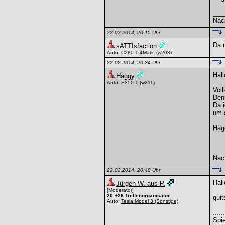
___
Nac
22.02.2014, 20:15 Uhr
Da m
sATTIsfaction
Auto:
C280 T 4Matic
(w203)
22.02.2014, 20:34 Uhr
Hall
Häggy
Auto:
E350 T
(w211)
Voll
Den
Da i
um 
Häg
___
Nac
22.02.2014, 20:48 Uhr
Hall
Jürgen W. aus P.
[Moderator]
20.+28.Treffenorganisator
quit
Auto:
Tesla Model 3
(Sonstige)
....
Spi