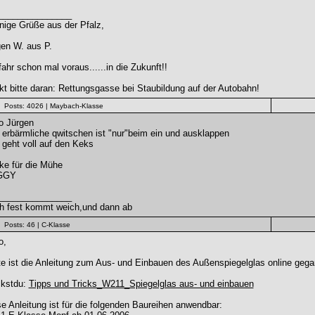
_______________
nige Grüße aus der Pfalz,
en W. aus P.
fahr schon mal voraus......in die Zukunft!!
t bitte daran: Rettungsgasse bei Staubildung auf der Autobahn!
Posts: 4026
| Maybach-Klasse
o Jürgen
erbärmliche qwitschen ist "nur"beim ein und ausklappen
geht voll auf den Keks
ke für die Mühe
GGY
_______________
h fest kommt weich,und dann ab
Posts: 46
| C-Klasse
o,
e ist die Anleitung zum Aus- und Einbauen des Außenspiegelglas online gegan
ckstdu:
Tipps und Tricks_W211_Spiegelglas aus- und einbauen
e Anleitung ist für die folgenden Baureihen anwendbar: