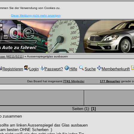
timmen Sie der Verwendung von Cookies zu.
Diese Meldung nicht mehr anzeigen
asse (W211/S211)
»
Aussenspiegelglas ausbauen
Registrieren
Login
Passwort?
Hilfe
Suche
Memberherkunft
Das Board hat insgesamt:
7741
Mitglieder
177 Besucher
gerade o
Seiten (1):
[1]
lo zusammen
sollte am linken Aussenspiegel das Glas ausbauen
 am besten OHNE Scherben :)