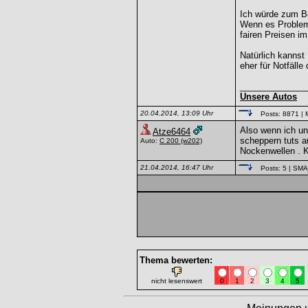
Ich würde zum Bo
Wenn es Probleme
fairen Preisen 
Natürlich kannst
eher für Notfälle
______________
Unsere Autos
20.04.2014, 13:09 Uhr
Posts: 8871
| 
Also wenn ich unt
Atze6464
scheppern tuts au
Auto:
C 200
(w202)
Nockenwellen . 
21.04.2014, 16:47 Uhr
Posts: 5
| SM
Thema bewerten:
nicht lesenswert
0
1
2
3
4
5