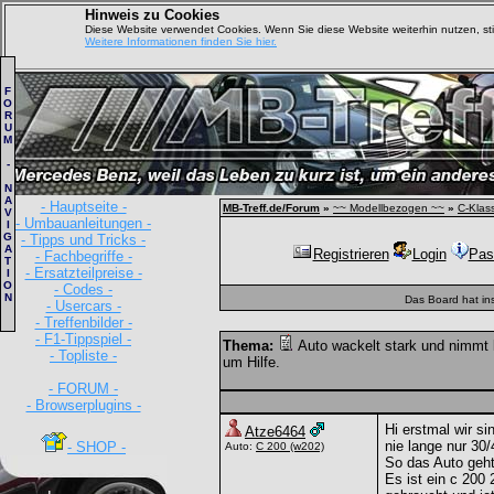
Hinweis zu Cookies
Diese Website verwendet Cookies. Wenn Sie diese Website weiterhin nutzen, s
Weitere Informationen finden Sie hier.
F
O
R
U
M
-
N
A
- Hauptseite -
MB-Treff.de/Forum
»
~~ Modellbezogen ~~
»
C-Klas
V
- Umbauanleitungen -
I
G
- Tipps und Tricks -
A
Registrieren
Login
Pas
- Fachbegriffe -
T
- Ersatzteilpreise -
I
O
- Codes -
N
Das Board hat in
- Usercars -
- Treffenbilder -
- F1-Tippspiel -
Thema:
Auto wackelt stark und nimmt 
- Topliste -
um Hilfe.
- FORUM -
- Browserplugins -
Hi erstmal wir s
Atze6464
nie lange nur 30
- SHOP -
Auto:
C 200
(w202)
So das Auto geht
Es ist ein c 200