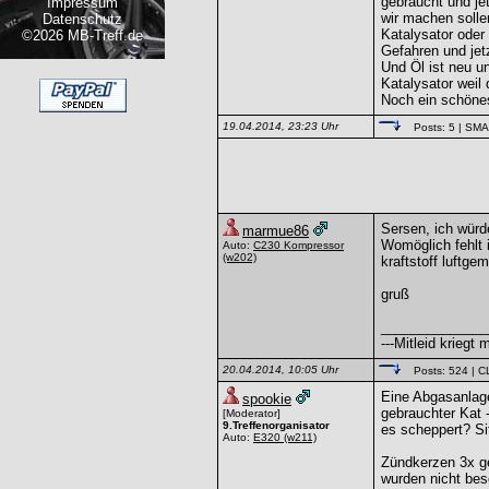
gebraucht und je
Impressum
wir machen solle
Datenschutz
Katalysator oder
©2026 MB-Treff.de
Gefahren und jet
Und Öl ist neu un
Katalysator wei
Noch ein schön
19.04.2014, 23:23 Uhr
Posts: 5
| SM
Sersen, ich würd
marmue86
Womöglich fehlt 
Auto:
C230 Kompressor
(w202)
kraftstoff luftge
gruß
______________
---Mitleid krieg
20.04.2014, 10:05 Uhr
Posts: 524
| C
Eine Abgasanlage 
spookie
gebrauchter Kat 
[Moderator]
9.Treffenorganisator
es scheppert? Si
Auto:
E320
(w211)
Zündkerzen 3x ge
wurden nicht bes