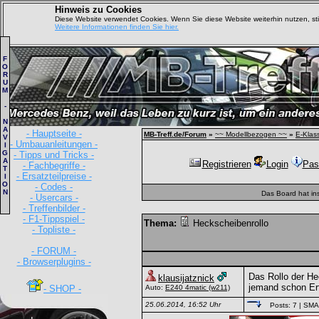
Hinweis zu Cookies
Diese Website verwendet Cookies. Wenn Sie diese Website weiterhin nutzen, s
Weitere Informationen finden Sie hier.
F
O
R
U
M
-
N
A
- Hauptseite -
MB-Treff.de/Forum
»
~~ Modellbezogen ~~
»
E-Klas
V
- Umbauanleitungen -
I
G
- Tipps und Tricks -
A
Registrieren
Login
Pas
- Fachbegriffe -
T
- Ersatzteilpreise -
I
O
- Codes -
N
Das Board hat in
- Usercars -
- Treffenbilder -
- F1-Tippspiel -
Thema:
Heckscheibenrollo
- Topliste -
- FORUM -
- Browserplugins -
Das Rollo der He
klausijatznick
jemand schon Er
- SHOP -
Auto:
E240 4matic
(w211)
25.06.2014, 16:52 Uhr
Posts: 7
| SM