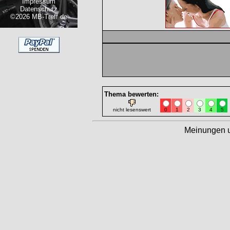
Impressum
Datenschutz
©2026 MB-Treff.de
Thema bewerten:
nicht lesenswert
0
1
2
3
4
5
Meinungen 