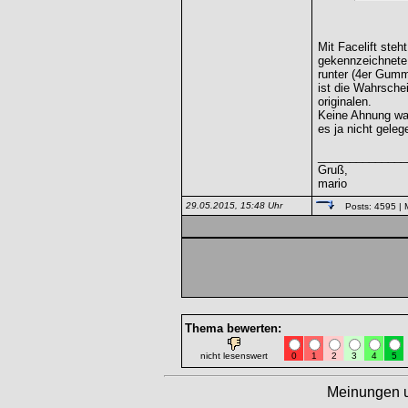
Mit Facelift steh
gekennzeichnete
runter (4er Gum
ist die Wahrsche
originalen.
Keine Ahnung wa
es ja nicht geleg
______________
Gruß,
mario
29.05.2015, 15:48 Uhr
Posts: 4595
| 
Thema bewerten:
nicht lesenswert
0
1
2
3
4
5
Meinungen 