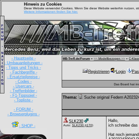
Hinweis zu Cookies
Diese Website verwendet Cookies. Wenn Sie diese Website weiterhin nutzen, s
Weitere Informationen finden Sie hier.
F
O
R
U
M
-
N
A
- Hauptseite -
MB-Treff.de/Forum
»
~~ Modellbezogen ~~
»
C-Klas
V
- Umbauanleitungen -
I
G
- Tipps und Tricks -
A
Registrieren
Login
Pas
- Fachbegriffe -
T
- Ersatzteilpreise -
I
O
- Codes -
N
Das Board hat in
- Usercars -
- Treffenbilder -
- F1-Tippspiel -
Thema:
Suche original Federn A20232
- Topliste -
- FORUM -
- Browserplugins -
Hallo,
SLK230
ich schreibe das 
- SHOP -
Auto:
SLK230
(r170)
Hat noch jemand 