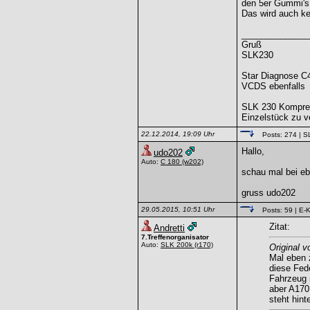
den 5er Gummi's 
Das wird auch kei
______________
Gruß
SLK230
Star Diagnose C
VCDS ebenfalls
SLK 230 Kompre
Einzelstück zu v
22.12.2014, 19:09 Uhr
Posts: 274
| S
Hallo,
udo202
Auto:
C 180
(w202)
schau mal bei eb
gruss udo202
29.05.2015, 10:51 Uhr
Posts: 59
| E-K
Zitat:
Andretti
7.Treffenorganisator
Auto:
SLK 200k
(r170)
Original 
Mal eben 
diese Fed
Fahrzeug 
aber A170.
steht hint