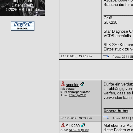
A2023243004? Die
Impressum
Brauche die für
Datenschutz
©2026 MB-Treff.de
______________
Gruß
SLK230
Star Diagnose C
VCDS ebenfalls
SLK 230 Kompre
Einzelstück zu v
22.12.2014, 15:16 Uhr
Posts: 274
| S
Dürfte ein verdu
spookie
ist abhängig von
[Moderator]
9.Treffenorganisator
werfen, dass es 
Auto:
E320
(w211)
verwenden kann, 
______________
Unsere Autos
22.12.2014, 18:04 Uhr
Posts: 8871
| 
Mal eben zur Auf
SLK230
diese Federn wur
Auto:
SLK230
(r170)