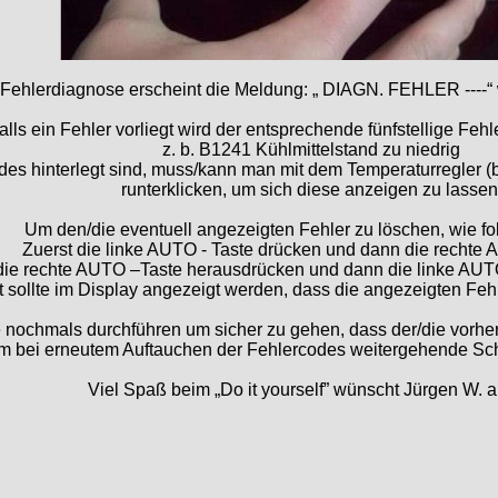
Fehlerdiagnose erscheint die Meldung: „ DIAGN. FEHLER ----“ w
alls ein Fehler vorliegt wird der entsprechende fünfstellige Feh
z. b. B1241 Kühlmittelstand zu niedrig
es hinterlegt sind, muss/kann man mit dem Temperaturregler (bl
runterklicken, um sich diese anzeigen zu lassen
Um den/die eventuell angezeigten Fehler zu löschen, wie fo
Zuerst die linke AUTO - Taste drücken und dann die rechte 
ie rechte AUTO –Taste herausdrücken und dann die linke AUT
t sollte im Display angezeigt werden, dass die angezeigten Feh
nochmals durchführen um sicher zu gehen, dass der/die vorher
 bei erneutem Auftauchen der Fehlercodes weitergehende Schri
Viel Spaß beim „Do it yourself” wünscht Jürgen W. a