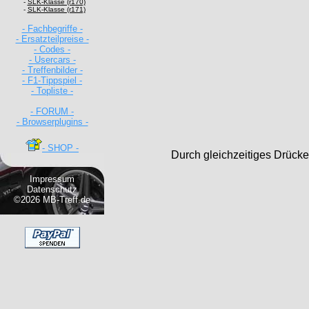
-
SLK-Klasse (r170)
-
SLK-Klasse (r171)
- Fachbegriffe -
- Ersatzteilpreise -
- Codes -
- Usercars -
- Treffenbilder -
- F1-Tippspiel -
- Topliste -
- FORUM -
- Browserplugins -
- SHOP -
Durch gleichzeitiges Drücke
Impressum
Datenschutz
©2026 MB-Treff.de