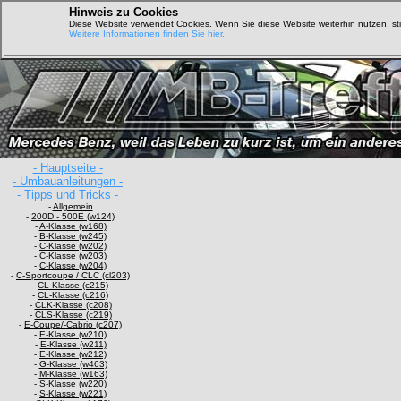
Hinweis zu Cookies
Diese Website verwendet Cookies. Wenn Sie diese Website weiterhin nutzen, s
Weitere Informationen finden Sie hier.
- Hauptseite -
- Umbauanleitungen -
- Tipps und Tricks -
-
Allgemein
-
200D - 500E (w124)
-
A-Klasse (w168)
-
B-Klasse (w245)
-
C-Klasse (w202)
-
C-Klasse (w203)
-
C-Klasse (w204)
-
C-Sportcoupe / CLC (cl203)
-
CL-Klasse (c215)
-
CL-Klasse (c216)
-
CLK-Klasse (c208)
-
CLS-Klasse (c219)
-
E-Coupe/-Cabrio (c207)
-
E-Klasse (w210)
-
E-Klasse (w211)
-
E-Klasse (w212)
-
G-Klasse (w463)
-
M-Klasse (w163)
-
S-Klasse (w220)
-
S-Klasse (w221)