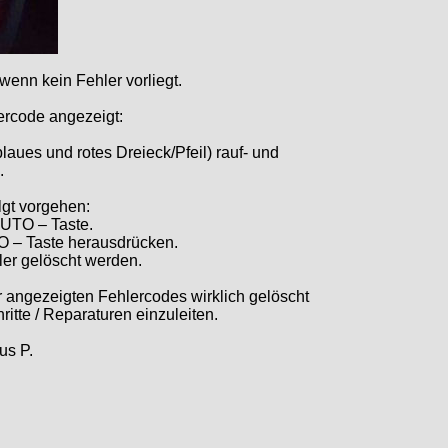
enn kein Fehler vorliegt.
lercode angezeigt:
aues und rotes Dreieck/Pfeil) rauf- und
.
lgt vorgehen:
AUTO – Taste.
O – Taste herausdrücken.
ler gelöscht werden.
 angezeigten Fehlercodes wirklich gelöscht
tte / Reparaturen einzuleiten.
us P.