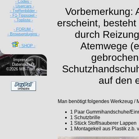
- Codes -
- Usercars -
Vorbemerkung: A
- Treffenbilder -
- F1-Tippspiel -
erscheint, besteh
- Topliste -
- FORUM -
durch Reizung
- Browserplugins -
Atemwege (ei
- SHOP -
gebrochene
Impressum
Datenschutz
Schutzhandschuhe
©2026 MB-Treff.de
auf den e
Man benötigt folgendes Werkzeug / M
1 Paar Gummihandschuhe/Ein
1 Schutzbrille
1 Stück Stoff/sauberer Lappen
1 Montagekeil aus Plastik z.b.