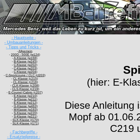
- Hauptseite -
- Umbauanleitungen -
- Tipps und Tricks -
-
Allgemein
-
200D - 500E (w124)
-
A-Klasse (w168)
-
B-Klasse (w245)
-
C-Klasse (w202)
Sp
-
C-Klasse (w203)
-
C-Klasse (w204)
-
C-Sportcoupe / CLC (cl203)
(hier: E-Kl
-
CL-Klasse (c215)
-
CL-Klasse (c216)
-
CLK-Klasse (c208)
-
CLS-Klasse (c219)
-
E-Coupe/-Cabrio (c207)
-
E-Klasse (w210)
-
E-Klasse (w211)
Diese Anleitung 
-
E-Klasse (w212)
-
G-Klasse (w463)
-
M-Klasse (w163)
-
S-Klasse (w220)
Mopf ab 01.06.
-
S-Klasse (w221)
-
SLK-Klasse (r170)
-
SLK-Klasse (r171)
C219 
- Fachbegriffe -
- Ersatzteilpreise -