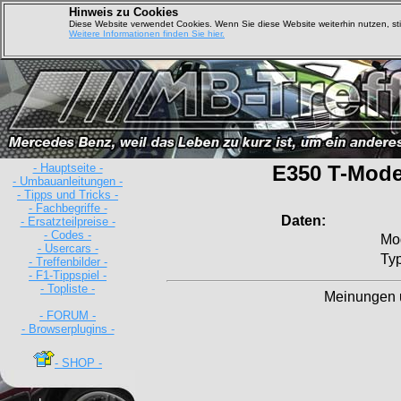
Hinweis zu Cookies
Diese Website verwendet Cookies. Wenn Sie diese Website weiterhin nutzen, s
Weitere Informationen finden Sie hier.
- Hauptseite -
E350 T-Mode
- Umbauanleitungen -
- Tipps und Tricks -
- Fachbegriffe -
Daten:
- Ersatzteilpreise -
- Codes -
Mod
- Usercars -
Typ
- Treffenbilder -
- F1-Tippspiel -
- Topliste -
Meinungen 
- FORUM -
- Browserplugins -
- SHOP -