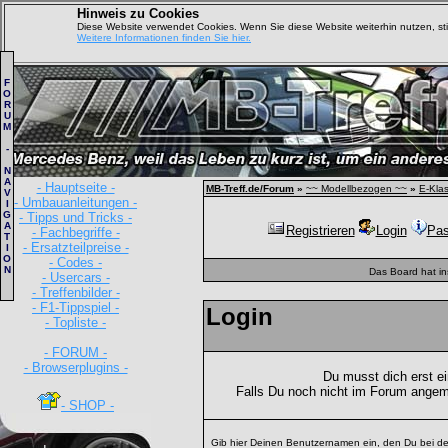
Hinweis zu Cookies
Diese Website verwendet Cookies. Wenn Sie diese Website weiterhin nutzen, s
Weitere Informationen finden Sie hier.
F
O
R
U
M
-
N
A
- Hauptseite -
MB-Treff.de/Forum
»
~~ Modellbezogen ~~
»
E-Kla
V
- Umbauanleitungen -
I
G
- Tipps und Tricks -
A
Registrieren
Login
Pas
- Fachbegriffe -
T
- Ersatzteilpreise -
I
O
- Codes -
N
Das Board hat i
- Usercars -
- Treffenbilder -
- F1-Tippspiel -
Login
- Topliste -
- FORUM -
- Browserplugins -
Du musst dich erst e
Falls Du noch nicht im Forum angem
- SHOP -
Gib hier Deinen Benutzernamen ein, den Du bei de