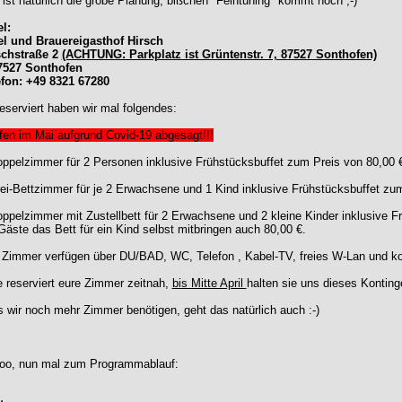
ist natürlich die grobe Planung, bißchen "Feintuning" kommt noch ;-)
l:
el und Brauereigasthof Hirsch
schstraße 2
(ACHTUNG: Parkplatz ist Grüntenstr. 7, 87527 Sonthofen)
7527 Sonthofen
efon: +49 8321 67280
eserviert haben wir mal folgendes:
fen im Mai aufgrund Covid-19 abgesagt!!!
ppelzimmer für 2 Personen inklusive Frühstücksbuffet zum Preis von 80,00 
ei-Bettzimmer für je 2 Erwachsene und 1 Kind inklusive Frühstücksbuffet zu
ppelzimmer mit Zustellbett für 2 Erwachsene und 2 kleine Kinder inklusive F
Gäste das Bett für ein Kind selbst mitbringen auch 80,00 €.
 Zimmer verfügen über DU/BAD, WC, Telefon , Kabel-TV, freies W-Lan und ko
e reserviert eure Zimmer zeitnah,
bis Mitte April
halten sie uns dieses Kontinge
s wir noch mehr Zimmer benötigen, geht das natürlich auch :-)
oo, nun mal zum Programmablauf: