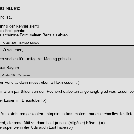
_______________
etz Mr.Benz
ng ist...
enn's der Kenner sieht!
ein Prollgehabe
ie schönste Form seinen Benz zu ehren!
Posts: 356
| E AMG-Klasse
lo Zusammen,
n soeben für Freitag bis Montag gebucht.
aus Bayern
Posts: 36
| C-Klasse
er Rene.....dann musst eben a Haxn essen ;-)
mal ein par Bilder von den Recherchearbeiten angehängt, grad was Essen betri
r Essen im Bräustüberl :-)
Auto steht am geplanten Fotopoint in Immenstadt, nur ein schnelles Testfoto...
d, die arme Mütze, dann hast ja nen\' (Allgäuer) Käse ;-) =)
 super wenn die Kids auch Lust haben :-)