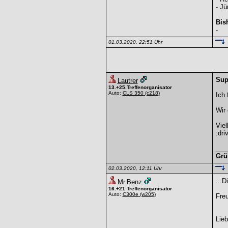
- Jü
Bis
-
01.03.2020, 22:51 Uhr
Sup
Lautrer
13.+25.Treffenorganisator
Auto:
CLS 350
(c218)
Ich 
Wir
Viel
:dri
___
Grü
02.03.2020, 12:11 Uhr
...D
Mr.Benz
16.+21.Treffenorganisator
Auto:
C300e
(w205)
Freu
Lie