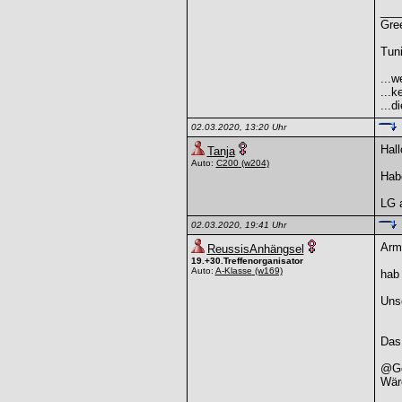
___
Gre
Tuni
...w
...k
...d
02.03.2020, 13:20 Uhr
Hal
Tanja
Auto:
C200
(w204)
Habe
LG 
02.03.2020, 19:41 Uhr
Arm
ReussisAnhängsel
19.+30.Treffenorganisator
Auto:
A-Klasse
(w169)
hab 
Unse
Das 
@Ger
Wäre