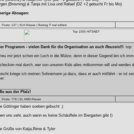
rgen (Brovning) & Tanja mit Lisa und Rafael (DZ +2 gebucht Fr bis Mo)
herige Absagen:
Posts: 137
| SLK-Klasse
| Beitrag
7
mal editiert
er Programm - vielen Dank für die Organisation an euch
Reussis
!!!
:top:
freu mir jetzt schon ein Loch in die Mütze, denn in dieser Gegend bin ich imme
 checken mal durch, wer von unseren Kids alles mitkommen will und werden d
leicht kriege ich meinen Sohnemann ja dazu, dass er auch mitfährt - er ist se
ver:
_______________
ße aus der Pfalz!
Posts: 778
| SL AMG-Klasse
ie Göttinger haben soeben gebucht ;)
en uns sehr, auch wenn es keine Schäuffele im Biergarten gibt I)
be Grüße von Katja,Rene & Tyler