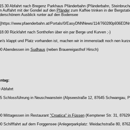
 15.30 Abfahrt nach Bregenz Parkhaus Pfänderbahn (Pfänderbahn, Steinbruch
 Auffahrt mit der Gondel auf den
Pfänder
zum Kaffee trinken in der Bergstat
derschönem Ausblick runter auf den Bodensee
g]https://www.pfaenderbahn.at/Portals/0/EasyDNNNews/114/760280p936EDNma
18.00 Rückfahrt nach Sonthofen über ein par Berge und Kurven ;-)
's klappt und Platz vorhanden ist, machen wir in immenstadt noch nen kurze
00 Abendessen im
Sudhaus
(neben Brauereigasthof Hirsch)
ntag:
 Abfahrt
45 Schlossführung in Neuschwanstein (Alpseestraße 12, 87645 Schwangau, P
00 Mittagessen im Restaurant
"Croatica" in Füssen
(Kemptener Str. 31, 87629
0 Schifffahrt auf dem Forggensee (Anlegerparkplatz: Weidachstraße 80, 876