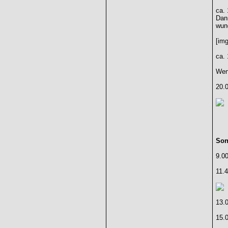
ca.
Dann
wun
[im
ca. 
Wenn
20.
Son
9.00
11.
13.
15.0