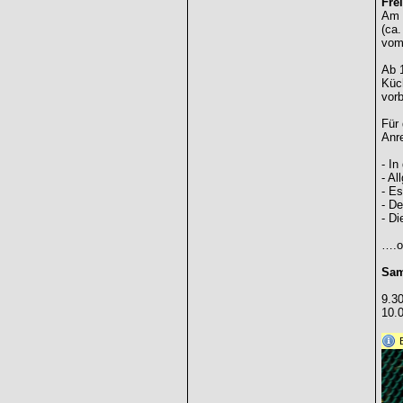
Frei
Am s
(ca.
vom 
Ab 1
Küch
vorb
Für 
Anr
- In
- Al
- Es
- De
- D
….od
Sam
9.30
10.0