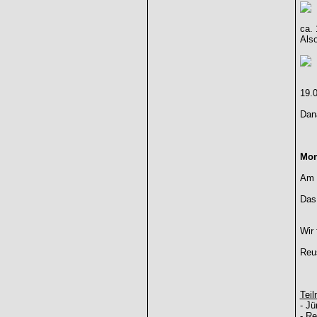
ca. 
Als
19.
Dana
Mon
Am P
Das
Wir 
Reu
Teil
- Jü
- Re