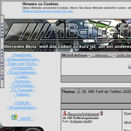
Hinweis zu Cookies
Diese Website verwendet Cookies. Wenn Sie diese Website weiterhin nutzen, s
Weitere Informationen finden Sie hier.
F
O
R
U
M
-
N
A
- Hauptseite -
MB-Treff.de/Forum
»
~~ Allgemein ~~
»
Treffen Be
V
- Umbauanleitungen -
I
G
- Tipps und Tricks -
A
- Fachbegriffe -
T
- Ersatzteilpreise -
I
O
- Codes -
N
- Usercars -
- Treffenbilder -
- F1-Tippspiel -
Thema:
29. MB-Treff.de Treffen 2020 
- Topliste -
- FORUM -
- Browserplugins -
Sooo
ReussisAnhängsel
- SHOP -
19.+30.Treffenorganisator
Auto:
A-Klasse
(w169)
als