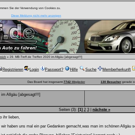
timmen Sie der Verwendung von Cookies zu.
Diese Meldung nicht mehr anzeigen
reich
»
29. MB-Treff.de Treffen 2020 im Allgäu [abgesagt!!!]
Registrieren
Login
Passwort?
Hilfe
Suche
Memberherkunft
Das Board hat insgesamt:
7742
Mitglieder
130 Besucher
gerade o
im Allgäu [abgesagt!!!]
Seiten (3):
[1]
2
3
|
nächste »
 ihr lieben,
o wir haben uns mal ein par Gedanken gemacht,was man im schönen Allgäu so