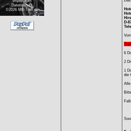
Das 
Impressum
Datenschutz
Hote
©2026 MB-Treff.de
Hot
Hir
D-8
Tel
Vorr
Tref
6 Do
2 Dr
1 Do
die 
Alle
Bitt
Fall
Soo