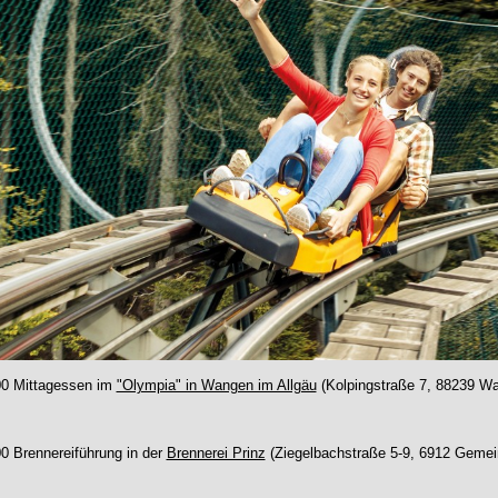
00 Mittagessen im
"Olympia" in Wangen im Allgäu
(Kolpingstraße 7, 88239 Wa
0 Brennereiführung in der
Brennerei Prinz
(Ziegelbachstraße 5-9, 6912 Gemein