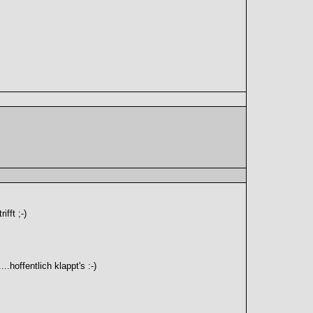
fft ;-)
.hoffentlich klappt's :-)