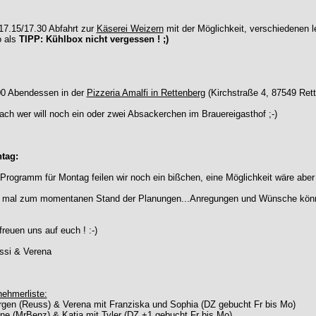
17.15/17.30 Abfahrt zur
Käserei Weizern
mit der Möglichkeit, verschiedenen 
o als
TIPP: Kühlbox nicht vergessen ! ;)
00 Abendessen in der
Pizzeria Amalfi in Rettenberg
(Kirchstraße 4, 87549 Rett
ch wer will noch ein oder zwei Absackerchen im Brauereigasthof ;-)
tag:
rogramm für Montag feilen wir noch ein bißchen, eine Möglichkeit wäre abe
 mal zum momentanen Stand der Planungen...Anregungen und Wünsche kön
freuen uns auf euch ! :-)
ssi & Verena
nehmerliste:
rgen (Reuss) & Verena mit Franziska und Sophia (DZ gebucht Fr bis Mo)
ne (MrBenz) & Katja mit Tyler (DZ +1 gebucht Fr bis Mo)