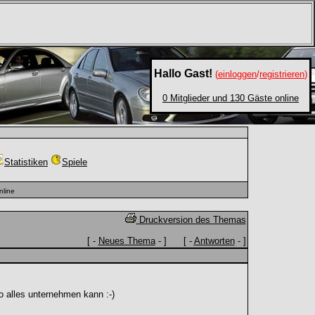
Hallo Gast!
(
einloggen
/
registrieren
)
0 Mitglieder und 130 Gäste online
Statistiken
Spiele
nline
Druckversion des Themas
[ -
Neues Thema
- ] [ -
Antworten
- ]
 alles unternehmen kann :-)