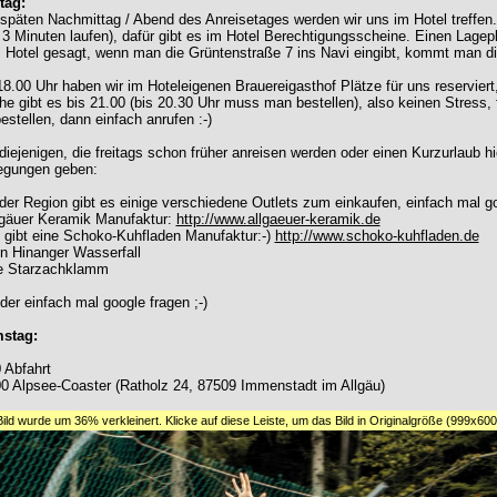
tag:
päten Nachmittag / Abend des Anreisetages werden wir uns im Hotel treffen.
 3 Minuten laufen), dafür gibt es im Hotel Berechtigungsscheine. Einen Lagep
Hotel gesagt, wenn man die Grüntenstraße 7 ins Navi eingibt, kommt man dir
8.00 Uhr haben wir im Hoteleigenen Brauereigasthof Plätze für uns reserviert
e gibt es bis 21.00 (bis 20.30 Uhr muss man bestellen), also keinen Stress, f
estellen, dann einfach anrufen :-)
diejenigen, die freitags schon früher anreisen werden oder einen Kurzurlaub h
egungen geben:
 der Region gibt es einige verschiedene Outlets zum einkaufen, einfach mal go
lgäuer Keramik Manufaktur:
http://www.allgaeuer-keramik.de
 gibt eine Schoko-Kuhfladen Manufaktur:-)
http://www.schoko-kuhfladen.de
n Hinanger Wasserfall
ie Starzachklamm
er einfach mal google fragen ;-)
stag:
 Abfahrt
0 Alpsee-Coaster (Ratholz 24, 87509 Immenstadt im Allgäu)
Bild wurde um 36% verkleinert. Klicke auf diese Leiste, um das Bild in Originalgröße (999x60