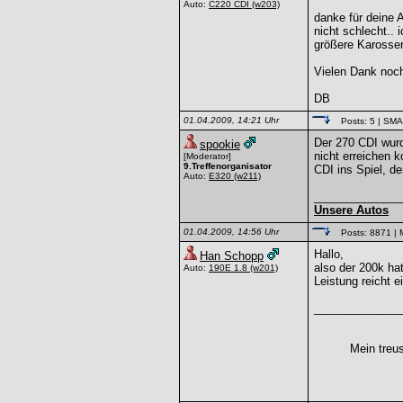
Auto:
C220 CDI
(w203)
danke für deine 
nicht schlecht..
größere Karosser
Vielen Dank noc
DB
01.04.2009, 14:21 Uhr
Posts: 5
| SM
Der 270 CDI wur
spookie
nicht erreichen 
[Moderator]
9.Treffenorganisator
CDI ins Spiel, d
Auto:
E320
(w211)
______________
Unsere Autos
01.04.2009, 14:56 Uhr
Posts: 8871
| 
Hallo,
Han Schopp
also der 200k ha
Auto:
190E 1.8
(w201)
Leistung reicht e
______________
Mein treu