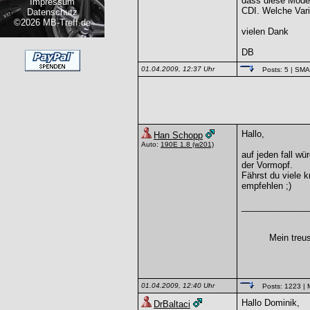
dass diese Model
Impressum
CDI. Welche Vari
Datenschutz
©2026 MB-Treff.de
vielen Dank
DB
01.04.2009, 12:37 Uhr
Posts: 5
| SM
Hallo,
Han Schopp
Auto:
190E 1.8
(w201)
auf jeden fall wü
der Vormopf.
Fährst du viele 
empfehlen ;)
______________
Mein treu
01.04.2009, 12:40 Uhr
Posts: 1223
| 
Hallo Dominik,
DrBaltaci