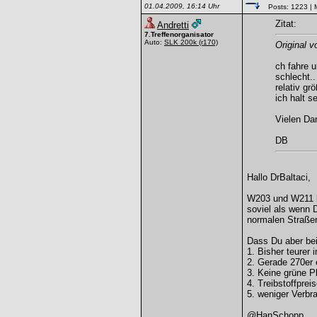
01.04.2009, 16:14 Uhr
Posts: 1223
| 
Zitat:
Andretti
7.Treffenorganisator
Auto:
SLK 200k
(r170)
Original v
ch fahre 
schlecht.
relativ g
ich halt s
Vielen Da
DB
Hallo DrBaltaci,
W203 und W211 li
soviel als wenn 
normalen Straße
Dass Du aber bei
1. Bisher teurer 
2. Gerade 270er 
3. Keine grüne P
4. Treibstoffprei
5. weniger Verb
@HanSchopp