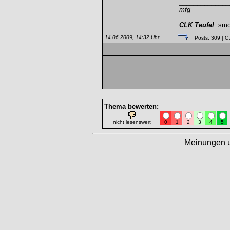
______________
mfg
CLK Teufel
:smo
14.06.2009, 14:32 Uhr
Posts: 309
| C
Thema bewerten:
nicht lesenswert
0
1
2
3
4
5
Meinungen 