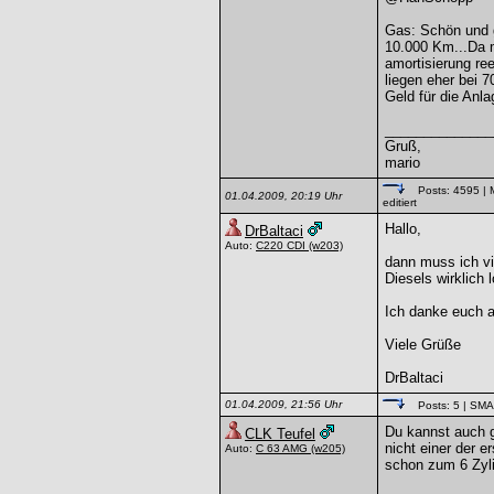
Gas: Schön und gu
10.000 Km...Da m
amortisierung re
liegen eher bei 
Geld für die Anl
______________
Gruß,
mario
Posts: 4595
| 
01.04.2009, 20:19 Uhr
editiert
Hallo,
DrBaltaci
Auto:
C220 CDI
(w203)
dann muss ich vi
Diesels wirklich l
Ich danke euch al
Viele Grüße
DrBaltaci
01.04.2009, 21:56 Uhr
Posts: 5
| SM
Du kannst auch g
CLK Teufel
nicht einer der e
Auto:
C 63 AMG
(w205)
schon zum 6 Zylin