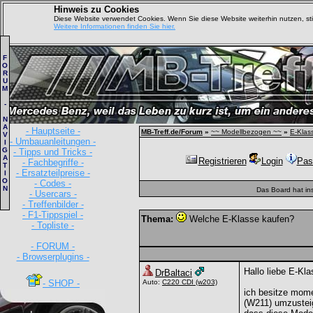
Hinweis zu Cookies
Diese Website verwendet Cookies. Wenn Sie diese Website weiterhin nutzen, s
Weitere Informationen finden Sie hier.
F
O
R
U
M
-
N
A
- Hauptseite -
MB-Treff.de/Forum
»
~~ Modellbezogen ~~
»
E-Klas
V
- Umbauanleitungen -
I
G
- Tipps und Tricks -
A
Registrieren
Login
Pas
- Fachbegriffe -
T
- Ersatzteilpreise -
I
O
- Codes -
N
Das Board hat in
- Usercars -
- Treffenbilder -
- F1-Tippspiel -
Thema:
Welche E-Klasse kaufen?
- Topliste -
- FORUM -
- Browserplugins -
Hallo liebe E-Kl
DrBaltaci
- SHOP -
Auto:
C220 CDI
(w203)
ich besitze mome
(W211) umzusteig