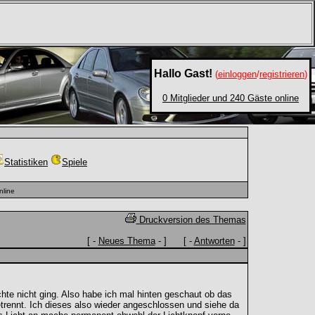
Hallo Gast!
(
einloggen
/
registrieren
)
0 Mitglieder und 240 Gäste online
Statistiken
Spiele
nline
Druckversion des Themas
[ -
Neues Thema
- ] [ -
Antworten
- ]
te nicht ging. Also habe ich mal hinten geschaut ob das
etrennt. Ich dieses also wieder angeschlossen und siehe da