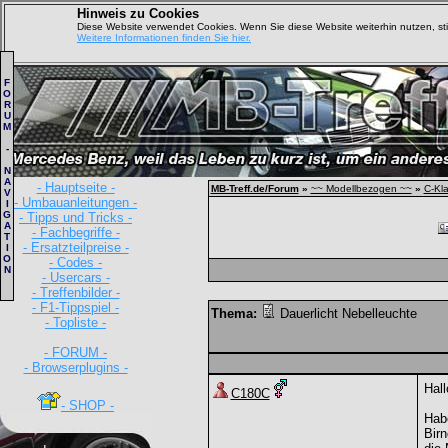
Hinweis zu Cookies
Diese Website verwendet Cookies. Wenn Sie diese Website weiterhin nutzen, s
Weitere Informationen finden Sie hier.
F
O
R
U
M
-
N
A
- Hauptseite -
MB-Treff.de/Forum
»
~~ Modellbezogen ~~
»
C-Kl
V
- Umbauanleitungen -
I
G
- Tipps und Tricks -
A
- Fachbegriffe -
T
- Ersatzteilpreise -
I
O
- Codes -
N
- Usercars -
- Treffenbilder -
- F1-Tippspiel -
Thema:
Dauerlicht Nebelleuchte
- Topliste -
- FORUM -
- Browserplugins -
Hal
C180C
- SHOP -
Habe
Birn