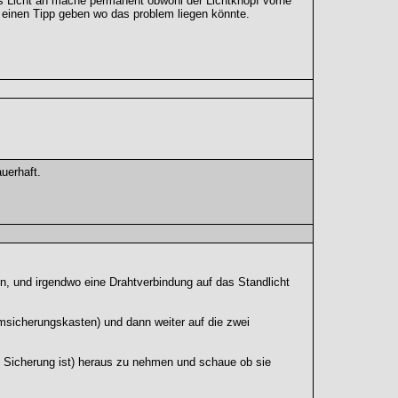
das Licht an mache permanent obwohl der Lichtknopf vorne
d einen Tipp geben wo das problem liegen könnte.
uerhaft.
n, und irgendwo eine Drahtverbindung auf das Standlicht
msicherungskasten) und dann weiter auf die zwei
ge Sicherung ist) heraus zu nehmen und schaue ob sie