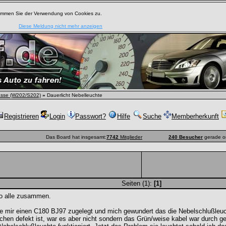
timmen Sie der Verwendung von Cookies zu.
Diese Meldung nicht mehr anzeigen
asse (W202/S202)
»
Dauerlicht Nebelleuchte
Registrieren
Login
Passwort?
Hilfe
Suche
Memberherkunft
Das Board hat insgesamt:
7742
Mitglieder
240 Besucher
gerade o
Seiten (1):
[1]
lo alle zusammen.
 mir einen C180 BJ97 zugelegt und mich gewundert das die Nebelschlußleuch
chen defekt ist, war es aber nicht sondern das Grün/weise kabel war durch g