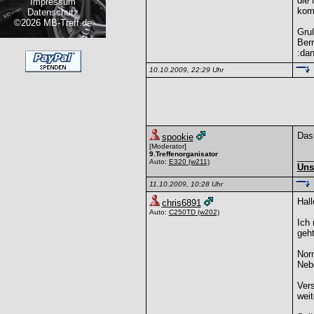
die 
Impressum
komp
Datenschutz
©2026 MB-Treff.de
Gru
Ber
:da
10.10.2009, 22:29 Uhr
Das 
spookie
[Moderator]
9.Treffenorganisator
___
Auto:
E320
(w211)
Uns
11.10.2009, 10:28 Uhr
Hall
chris6891
Auto:
C250TD
(w202)
Ich 
geht
Norm
Neb
Vers
weit