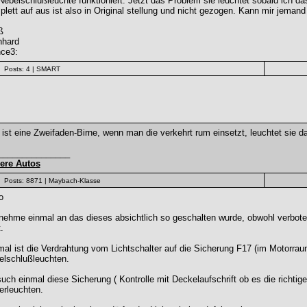
Nebelschlußleuchte funktioniert. Jetzt das Problem sie leuchtet sobald ich 
lett auf aus ist also in Original stellung und nicht gezogen. Kann mir jeman
ß
nhard
nce3:
Posts: 4
| SMART
ist eine Zweifaden-Birne, wenn man die verkehrt rum einsetzt, leuchtet sie da
_______________
ere Autos
Posts: 8871
| Maybach-Klasse
o
nehme einmal an das dieses absichtlich so geschalten wurde, obwohl verbote
.
al ist die Verdrahtung vom Lichtschalter auf die Sicherung F17 (im Motorrau
elschlußleuchten.
uch einmal diese Sicherung ( Kontrolle mit Deckelaufschrift ob es die richti
erleuchten.